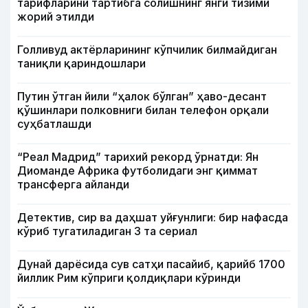
тарифларини тартибга солишнинг янги тизими
жорий этилди
Голливуд актёрларининг кўпчилик билмайдиган
таниқли қариндошлари
Путин ўтган йили “ҳалок бўлган” ҳаво-десант
қўшинлари полковниги билан телефон орқали
суҳбатлашди
“Реал Мадрид” тарихий рекорд ўрнатди: Ян
Диоманде Африка футболидаги энг қиммат
трансферга айланди
Детектив, сир ва даҳшат уйғунлиги: бир нафасда
кўриб тугатиладиган 3 та сериал
Дунай дарёсида сув сатҳи пасайиб, қарийб 1700
йиллик Рим кўприги қолдиқлари кўринди