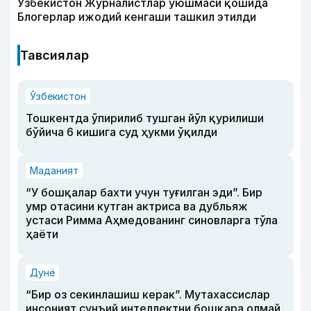
Ўзбекистон Журналистлар уюшмаси қошида
Блогерлар ижодий кенгаши ташкил этилди
Тавсиялар
Ўзбекистон
Тошкентда ўпирилиб тушган йўл қурилиши
бўйича 6 кишига суд ҳукми ўқилди
Маданият
“У бошқалар бахти учун туғилган эди”. Бир
умр отасини кутган актриса ва дубльяж
устаси Римма Аҳмедованинг синовларга тўла
ҳаёти
Дунё
“Бир оз секинлашиш керак”. Мутахассислар
инсоният сунъий интеллектни бошқара олмай