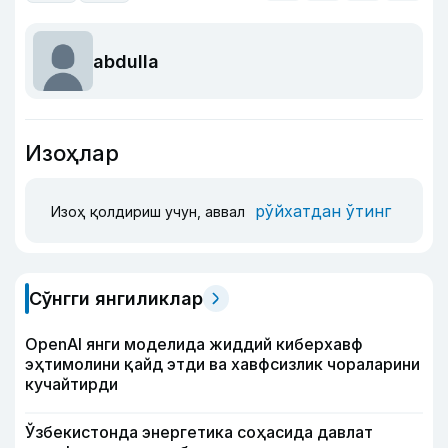
abdulla
Изоҳлар
рўйхатдан ўтинг
Изоҳ қолдириш учун, аввал
Сўнгги янгиликлар
OpenAI янги моделида жиддий киберхавф
эҳтимолини қайд этди ва хавфсизлик чораларини
кучайтирди
Ўзбекистонда энергетика соҳасида давлат