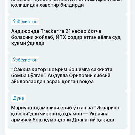
қолишидан хавотир билдирди
Ўзбекистон
Андижонда Tracker’га 21 нафар боғча
боласини жойлаб, ЙТҲ содир этган аёлга суд
ҳукми ўқилди
Ўзбекистон
“Саккиз қатор шеърим бошимга саккизта
бомба бўлган”. Абдулла Ориповни сиёсий
айбловлардан асраб қолган воқеа
Дунё
Мариупол қамалини ёриб ўтган ва “Изварино
қозони”дан чиққан қаҳрамон — Украина
армияси бош қўмондони Драпатий ҳақида