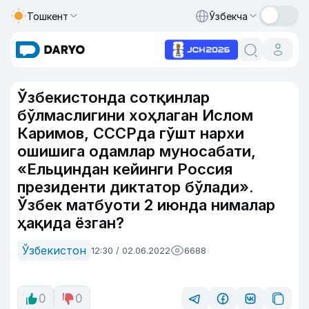
Тошкент
Ўзбекча
Ўзбекистонда сотқинлар
бўлмаслигини хоҳлаган Ислом
Каримов, СССРда гўшт нархи
ошишига одамлар муносабати,
«Ельциндан кейинги Россия
президенти диктатор бўлади».
Ўзбек матбуоти 2 июнда нималар
ҳақида ёзган?
Ўзбекистон
12:30 / 02.06.2022
6688
0
0