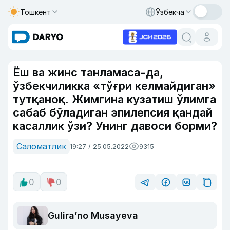
Тошкент
Ўзбекча
Ёш ва жинс танламаса-да,
ўзбекчиликка «тўғри келмайдиган»
тутқаноқ. Жимгина кузатиш ўлимга
сабаб бўладиган эпилепсия қандай
касаллик ўзи? Унинг давоси борми?
Саломатлик
19:27 / 25.05.2022
9315
0
0
Guliraʼno Musayeva