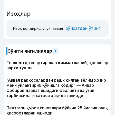
Изоҳлар
рўйхатдан ўтинг
Изоҳ қолдириш учун, аввал
Сўнгги янгиликлар
Тошкентда квартиралар қимматлашиб, ҳовлилар
нархи тушди
“Аввал раққосалардан рашк қилган аёлим ҳозир
мени уйлантириб қўйишга қодир” — Анвар
Собиров давлат ишидаги фаолияти ва ўғил
тарбиясидаги хатоси ҳақида гапирди
Пентагон қурол синовлари бўйича 25 йиллик очиқ
ҳисоботларни яширди