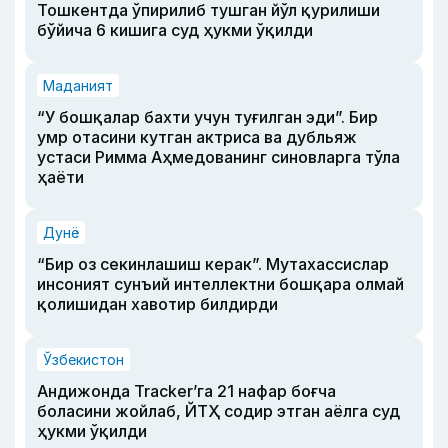
Тошкентда ўпирилиб тушган йўл қурилиши
бўйича 6 кишига суд ҳукми ўқилди
Маданият
“У бошқалар бахти учун туғилган эди”. Бир
умр отасини кутган актриса ва дубльяж
устаси Римма Аҳмедованинг синовларга тўла
ҳаёти
Дунё
“Бир оз секинлашиш керак”. Мутахассислар
инсоният сунъий интеллектни бошқара олмай
қолишидан хавотир билдирди
Ўзбекистон
Андижонда Tracker’га 21 нафар боғча
боласини жойлаб, ЙТҲ содир этган аёлга суд
ҳукми ўқилди