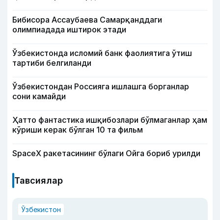
Бибисора Ассаубаева Самарқанддаги
олимпиадада иштирок этади
Ўзбекистонда исломий банк фаолиятига ўтиш
тартиби белгиланди
Ўзбекистондан Россияга ишлашга борганлар
сони камайди
Ҳатто фантастика ишқибозлари бўлмаганлар ҳам
кўриши керак бўлган 10 та фильм
SpaceX ракетасининг бўлаги Ойга бориб урилди
Тавсиялар
Ўзбекистон