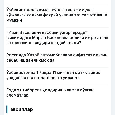
Ўзбекистонда хизмат кўрсатган коммунал
хўжалиги ходими фахрий унвони таъсис этилиши
мумкин
“Иван Василевич касбини ўзгартиради”
фильмидаги Марфа Василевна ролини ижро этган
актрисанинг тақдири қандай кечди?
Россияда Хитой автомобиллари сифатсиз бензин
сабаб ишдан чиқмоқда
Ўзбекистонда 1 йилда 11 мингдан ортиқ эркак
ўзидан катта ёшдаги аёлга уйланди
Ёзда эътиборсиз қолдириш хавфли бўлган
аломатлар
Тавсиялар