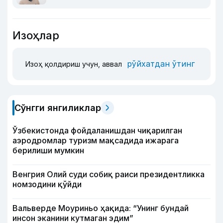
Изоҳлар
рўйхатдан ўтинг
Изоҳ қолдириш учун, аввал
Сўнгги янгиликлар
Ўзбекистонда фойдаланишдан чиқарилган
аэродромлар туризм мақсадида ижарага
берилиши мумкин
Венгрия Олий суди собиқ раиси президентликка
номзодини қўйди
Вальверде Моуриньо ҳақида: “Унинг бундай
инсон эканини кутмаган эдим”