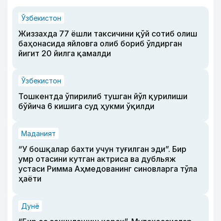
Ўзбекистон
Жиззахда 77 ёшли таксичини қўй сотиб олиш
баҳонасида яйловга олиб бориб ўлдирган
йигит 20 йилга қамалди
Ўзбекистон
Тошкентда ўпирилиб тушган йўл қурилиши
бўйича 6 кишига суд ҳукми ўқилди
Маданият
“У бошқалар бахти учун туғилган эди”. Бир
умр отасини кутган актриса ва дубльяж
устаси Римма Аҳмедованинг синовларга тўла
ҳаёти
Дунё