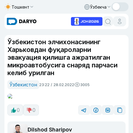
Тошкент
Ўзбекча
Ўзбекистон элчихонасининг
Харьковдан фуқароларни
эвакуация қилишга ажратилган
микроавтобусига снаряд парчаси
келиб урилган
Ўзбекистон
23:22 / 28.02.2022
3005
0
0
Dilshod Sharipov