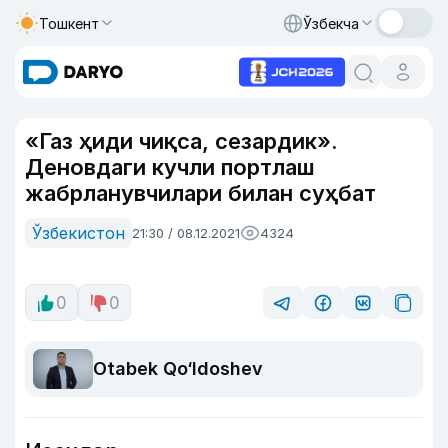
Тошкент
Ўзбекча
«Газ ҳиди чиқса, сезардик».
Деновдаги кучли портлаш
жабрланувчилари билан суҳбат
Ўзбекистон
21:30 / 08.12.2021
4324
0
0
Otabek Qo‘ldoshev