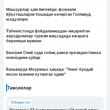
Машҳурлар ҳам йиғлайди: фожиали
йўқотишларни бошидан кечирган Голливуд
юлдузлари
Ўзбекистонда фойдаланишдан чиқарилган
аэродромлар туризм мақсадида ижарага
берилиши мумкин
Венгрия Олий суди собиқ раиси президентликка
номзодини қўйди
Вальверде Моуриньо ҳақида: “Унинг бундай
инсон эканини кутмаган эдим”
Тавсиялар
Ўзбекистон
Жиззахда 77 ёшли таксичини қўй сотиб олиш