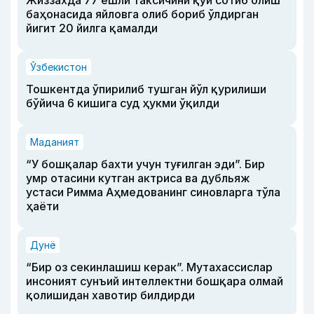
баҳонасида яйловга олиб бориб ўлдирган
йигит 20 йилга қамалди
Ўзбекистон
Тошкентда ўпирилиб тушган йўл қурилиши
бўйича 6 кишига суд ҳукми ўқилди
Маданият
“У бошқалар бахти учун туғилган эди”. Бир
умр отасини кутган актриса ва дубльяж
устаси Римма Аҳмедованинг синовларга тўла
ҳаёти
Дунё
“Бир оз секинлашиш керак”. Мутахассислар
инсоният сунъий интеллектни бошқара олмай
қолишидан хавотир билдирди