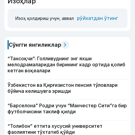
Изоҳлар
рўйхатдан ўтинг
Изоҳ қолдириш учун, аввал
Сўнгги янгиликлар
“Тансоқчи”: Голливуднинг энг яхши
мелодрамаларидан бирининг кадр ортида қолиб
кетган воқеалари
Ўзбекистон ва Қирғизистон пенсия тўловлари
бўйича келишувга эришди
“Барселона” Родри учун “Манчестер Сити”га бир
футболчисини таклиф қилди
“Толибон” еттита хусусий университет
фаолиятини тўхтатиб қўйди