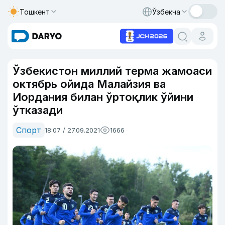
Тошкент
Ўзбекча
Ўзбекистон миллий терма жамоаси
октябрь ойида Малайзия ва
Иордания билан ўртоқлик ўйини
ўтказади
Спорт
18:07 / 27.09.2021
1666