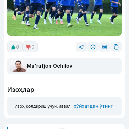
0
0
Ma'rufjon Ochilov
Изоҳлар
рўйхатдан ўтинг
Изоҳ қолдириш учун, аввал