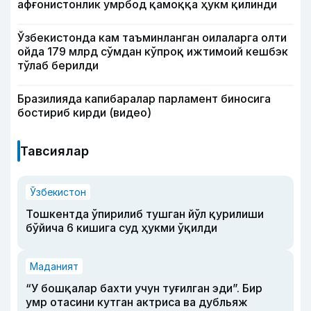
афғонистонлик умрбод қамоққа ҳукм қилинди
Ўзбекистонда кам таъминланган оилаларга олти
ойда 179 млрд сўмдан кўпроқ ижтимоий кешбэк
тўлаб берилди
Бразилияда капибаралар парламент биносига
бостириб кирди (видео)
Тавсиялар
Ўзбекистон
Тошкентда ўпирилиб тушган йўл қурилиши
бўйича 6 кишига суд ҳукми ўқилди
Маданият
“У бошқалар бахти учун туғилган эди”. Бир
умр отасини кутган актриса ва дубльяж