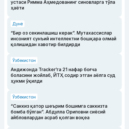
устаси Римма Аҳмедованинг синовларга тўла
ҳаёти
Дунё
“Бир оз секинлашиш керак”. Мутахассислар
инсоният сунъий интеллектни бошқара олмай
қолишидан хавотир билдирди
Ўзбекистон
Андижонда Tracker’га 21 нафар боғча
боласини жойлаб, ЙТҲ содир этган аёлга суд
ҳукми ўқилди
Ўзбекистон
“Саккиз қатор шеърим бошимга саккизта
бомба бўлган”. Абдулла Ориповни сиёсий
айбловлардан асраб қолган воқеа