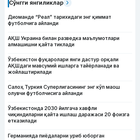
Сўнгги янгиликлар
Диоманде “Реал” тарихидаги энг қиммат
футболчига айланди
АҚШ Украина билан разведка маълумотлари
алмашишни қайта тиклади
Ўзбекистон фуқаролари янги дастур орқали
АҚШдаги мавсумий ишларга тайёрланади ва
жойлаштирилади
Салоҳ Туркия Суперлигасининг энг кўп маош
олувчи футболчисига айланди
Ўзбекистонда 2030 йилгача хавфли
чиқиндиларни қайта ишлаш даражаси 20 фоизга
етказилади
Германияда пиёдаларни уриб юборган