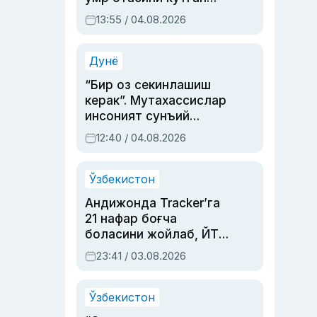
актриса ва дубльяж
13:55 / 04.08.2026
устаси Римма
Аҳмедованинг
синовларга тўла ҳаёти
Дунё
“Бир оз секинлашиш
керак”. Мутахассислар
инсоният сунъий
интеллектни бошқара
12:40 / 04.08.2026
олмай қолишидан
хавотир билдирди
Ўзбекистон
Андижонда Tracker’га
21 нафар боғча
боласини жойлаб, ЙТҲ
содир этган аёлга суд
23:41 / 03.08.2026
ҳукми ўқилди
Ўзбекистон