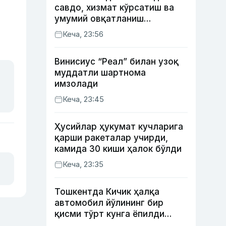
савдо, хизмат кўрсатиш ва
умумий овқатланиш
корхоналари қанча солиқ
Кеча, 23:56
тўлагани очиқланди
Винисиус “Реал” билан узоқ
муддатли шартнома
имзолади
Кеча, 23:45
Ҳусийлар ҳукумат кучларига
қарши ракеталар учирди,
камида 30 киши ҳалок бўлди
Кеча, 23:35
Тошкентда Кичик ҳалқа
автомобил йўлининг бир
қисми тўрт кунга ёпилди
(харита)