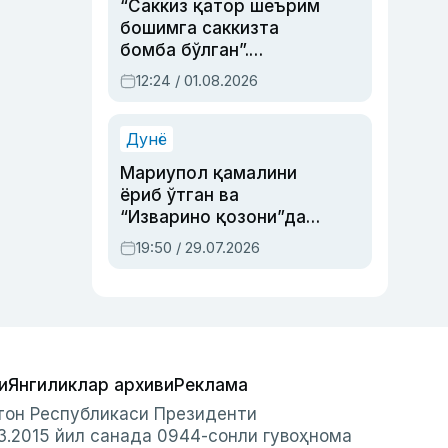
“Саккиз қатор шеърим
бошимга саккизта
бомба бўлган”.
Абдулла Ориповни
12:24 / 01.08.2026
сиёсий айбловлардан
асраб қолган воқеа
Дунё
Мариупол қамалини
ёриб ўтган ва
“Изварино қозони”дан
чиққан қаҳрамон —
19:50 / 29.07.2026
Украина армияси бош
қўмондони Драпатий
ҳақида
и
Янгиликлар архиви
Реклама
стон Республикаси Президенти
3.2015 йил санада 0944-сонли гувоҳнома