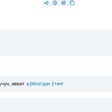
учун, аввал
рўйхатдан ўтинг