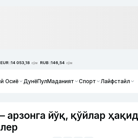
EUR :
RUB :
14 053,18
146,54
сўм
сўм
й Осиё
Дунё
Пул
Маданият
Спорт
Лайфстайл
– арзонга йўқ, қўйлар ҳақи
ллер