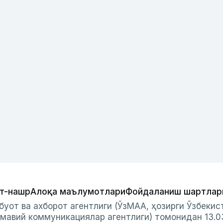
т-нашр
Алоқа маълумотлари
Фойдаланиш шартлар
буот ва ахборот агентлиги (ЎзМАА, ҳозирги Ўзбеки
мавий коммуникациялар агентлиги) томонидан 13.0