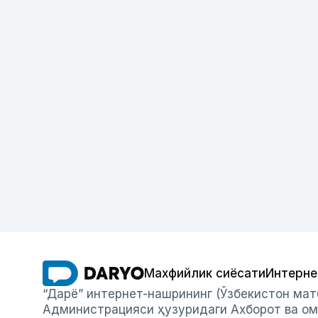
Махфийлик сиёсати
Интерне
“Дарё” интернет-нашрининг (Ўзбекистон мат
Администрацияси ҳузуридаги Ахборот ва ом