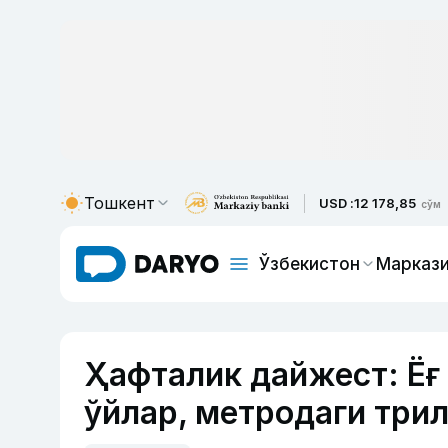
Тошкент
USD :
12 178,85
сўм
Ўзбекистон
Маркази
Ҳафталик дайжест: Ёғ 
ўйлар, метродаги три