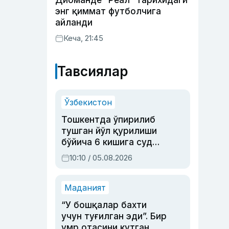
Диоманде “Реал” тарихидаги
энг қиммат футболчига
айланди
Кеча, 21:45
Тавсиялар
Ўзбекистон
Тошкентда ўпирилиб
тушган йўл қурилиши
бўйича 6 кишига суд
ҳукми ўқилди
10:10 / 05.08.2026
Маданият
“У бошқалар бахти
учун туғилган эди”. Бир
умр отасини кутган