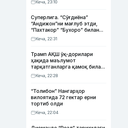
Кеча, 23:10
Суперлига. “Сўғдиёна”
“Андижон”ни мағлуб этди,
“Пахтакор” “Бухоро” билан
жанговар дуранг қайд этди
Кеча, 22:31
Трамп АҚШ ўқ-дорилари
ҳақида маълумот
тарқатганларга қамоқ билан
таҳдид қилди
Кеча, 22:28
“Толибон” Нангарҳор
вилоятида 72 гектар ерни
тортиб олди
Кеча, 22:04