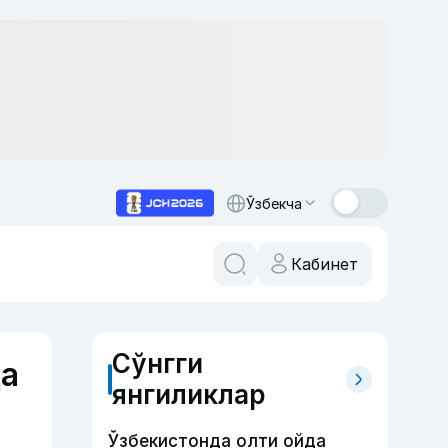
Ўзбекча
Кабинет
Сўнгги
да
янгиликлар
Ўзбекистонда олти ойда