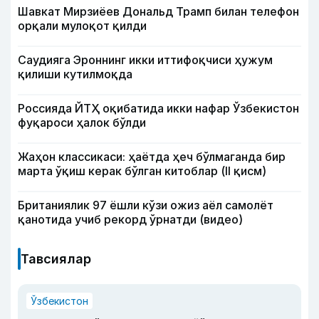
Шавкат Мирзиёев Дональд Трамп билан телефон
орқали мулоқот қилди
Саудияга Эроннинг икки иттифоқчиси ҳужум
қилиши кутилмоқда
Россияда ЙТҲ оқибатида икки нафар Ўзбекистон
фуқароси ҳалок бўлди
Жаҳон классикаси: ҳаётда ҳеч бўлмаганда бир
марта ўқиш керак бўлган китоблар (II қисм)
Британиялик 97 ёшли кўзи ожиз аёл самолёт
қанотида учиб рекорд ўрнатди (видео)
Тавсиялар
Ўзбекистон