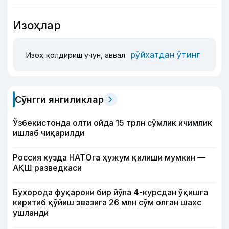
Изоҳлар
рўйхатдан ўтинг
Изоҳ қолдириш учун, аввал
Сўнгги янгиликлар
Ўзбекистонда олти ойда 15 трлн сўмлик ичимлик
ишлаб чиқарилди
Россия кузда НАТОга ҳужум қилиши мумкин —
АҚШ разведкаси
Бухорода фуқарони бир йўла 4-курсдан ўқишга
киритиб қўйиш эвазига 26 млн сўм олган шахс
ушланди