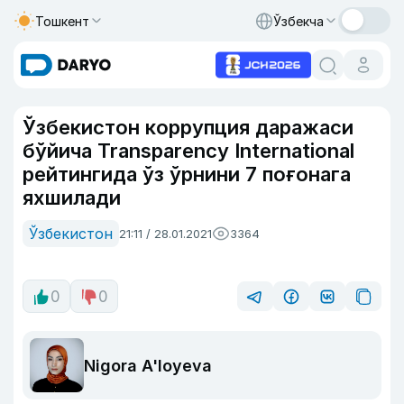
Тошкент
Ўзбекча
Ўзбекистон коррупция даражаси
бўйича Transparency International
рейтингида ўз ўрнини 7 поғонага
яхшилади
Ўзбекистон
21:11 / 28.01.2021
3364
0
0
Nigora A'loyeva