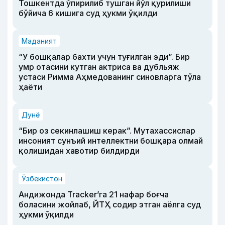
Тошкентда ўпирилиб тушган йўл қурилиши
бўйича 6 кишига суд ҳукми ўқилди
Маданият
“У бошқалар бахти учун туғилган эди”. Бир
умр отасини кутган актриса ва дубльяж
устаси Римма Аҳмедованинг синовларга тўла
ҳаёти
Дунё
“Бир оз секинлашиш керак”. Мутахассислар
инсоният сунъий интеллектни бошқара олмай
қолишидан хавотир билдирди
Ўзбекистон
Андижонда Tracker’га 21 нафар боғча
боласини жойлаб, ЙТҲ содир этган аёлга суд
ҳукми ўқилди