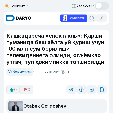
Тошкент
Ўзбекча
Қашқадарёча «спектакль»: Қарши
туманида беш аёлга уй қуриш учун
100 млн сўм берилиши
телевидениега олинди, «съёмка»
ўтгач, пул ҳокимликка топширилди
Ўзбекистон
19:35 / 27.01.2021
5405
0
0
Otabek Qo‘ldoshev