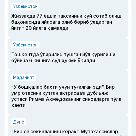
Ўзбекистон
Жиззахда 77 ёшли таксичини қўй сотиб олиш
баҳонасида яйловга олиб бориб ўлдирган
йигит 20 йилга қамалди
Ўзбекистон
Тошкентда ўпирилиб тушган йўл қурилиши
бўйича 6 кишига суд ҳукми ўқилди
Маданият
“У бошқалар бахти учун туғилган эди”. Бир
умр отасини кутган актриса ва дубльяж
устаси Римма Аҳмедованинг синовларга тўла
ҳаёти
Дунё
“Бир оз секинлашиш керак”. Мутахассислар