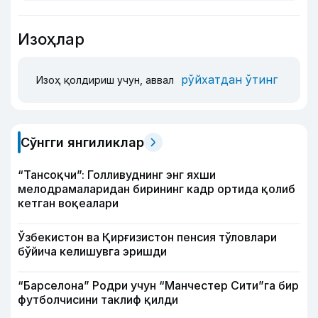
Изоҳлар
рўйхатдан ўтинг
Изоҳ қолдириш учун, аввал
Сўнгги янгиликлар
“Тансоқчи”: Голливуднинг энг яхши
мелодрамаларидан бирининг кадр ортида қолиб
кетган воқеалари
Ўзбекистон ва Қирғизистон пенсия тўловлари
бўйича келишувга эришди
“Барселона” Родри учун “Манчестер Сити”га бир
футболчисини таклиф қилди