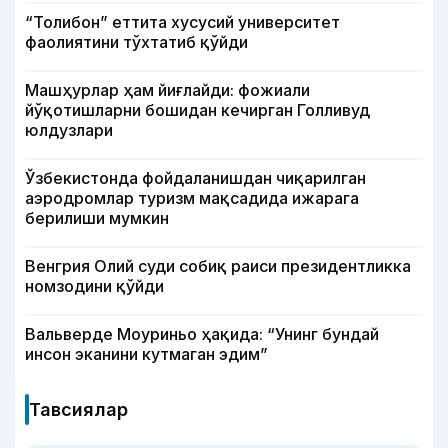
“Толибон” еттита хусусий университет
фаолиятини тўхтатиб қўйди
Машҳурлар ҳам йиғлайди: фожиали
йўқотишларни бошидан кечирган Голливуд
юлдузлари
Ўзбекистонда фойдаланишдан чиқарилган
аэродромлар туризм мақсадида ижарага
берилиши мумкин
Венгрия Олий суди собиқ раиси президентликка
номзодини қўйди
Вальверде Моуриньо ҳақида: “Унинг бундай
инсон эканини кутмаган эдим”
Тавсиялар