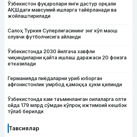
Ўзбекистон фуқаролари янги дастур орқали
АҚШдаги мавсумий ишларга тайёрланади ва
жойлаштирилади
Салоҳ Туркия Суперлигасининг энг кўп маош
олувчи футболчисига айланди
Ўзбекистонда 2030 йилгача хавфли
чиқиндиларни қайта ишлаш даражаси 20 фоизга
етказилади
Германияда пиёдаларни уриб юборган
афғонистонлик умрбод қамоққа ҳукм қилинди
Ўзбекистонда кам таъминланган оилаларга олти
ойда 179 млрд сўмдан кўпроқ ижтимоий кешбэк
тўлаб берилди
Тавсиялар