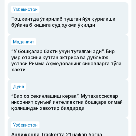
Ўзбекистон
Тошкентда ўпирилиб тушган йўл қурилиши
бўйича 6 кишига суд ҳукми ўқилди
Маданият
“У бошқалар бахти учун туғилган эди”. Бир
умр отасини кутган актриса ва дубльяж
устаси Римма Аҳмедованинг синовларга тўла
ҳаёти
Дунё
“Бир оз секинлашиш керак”. Мутахассислар
инсоният сунъий интеллектни бошқара олмай
қолишидан хавотир билдирди
Ўзбекистон
Андижонда Tracker’га 21 нафар боғча