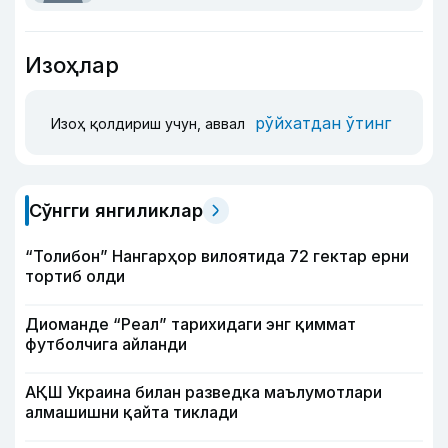
Изоҳлар
рўйхатдан ўтинг
Изоҳ қолдириш учун, аввал
Сўнгги янгиликлар
“Толибон” Нангарҳор вилоятида 72 гектар ерни
тортиб олди
Диоманде “Реал” тарихидаги энг қиммат
футболчига айланди
АҚШ Украина билан разведка маълумотлари
алмашишни қайта тиклади