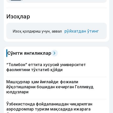
Изоҳлар
рўйхатдан ўтинг
Изоҳ қолдириш учун, аввал
Сўнгги янгиликлар
“Толибон” еттита хусусий университет
фаолиятини тўхтатиб қўйди
Машҳурлар ҳам йиғлайди: фожиали
йўқотишларни бошидан кечирган Голливуд
юлдузлари
Ўзбекистонда фойдаланишдан чиқарилган
аэродромлар туризм мақсадида ижарага