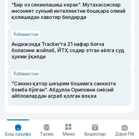
“Бир оз секинлашиш керак”. Мутахассислар
инсоният сунъий интеллектни бошқара олмай
қолишидан хавотир билдирди
Ўзбекистон
Андижонда Tracker’га 21 нафар боғча
боласини жойлаб, ЙТҲ содир этган аёлга суд
ҳукми ўқилди
Ўзбекистон
“Саккиз қатор шеърим бошимга саккизта
бомба бўлган”. Абдулла Ориповни сиёсий
айбловлардан асраб қолган воқеа
Бош саҳифа
Тасма
Меню
Видеолар
Дарё FM