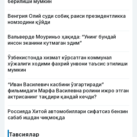
берилиши мумкин
Венгрия Олий суди собиқ раиси президентликка
номзодини қўйди
Вальверде Моуриньо ҳақида: “Унинг бундай
инсон эканини кутмаган эдим”
Ўзбекистонда хизмат кўрсатган коммунал
хўжалиги ходими фахрий унвони таъсис этилиши
мумкин
“Иван Василевич касбини ўзгартиради”
фильмидаги Марфа Василевна ролини ижро этган
актрисанинг тақдири қандай кечди?
Россияда Хитой автомобиллари сифатсиз бензин
сабаб ишдан чиқмоқда
Тавсиялар