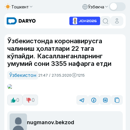
Тошкент
Ўзбекча
Ўзбекистонда коронавирусга
чалиниш ҳолатлари 22 тага
кўпайди. Касалланганларнинг
умумий сони 3355 нафарга етди
Ўзбекистон
21:47 / 27.05.2020
1215
0
0
nugmanov.bekzod