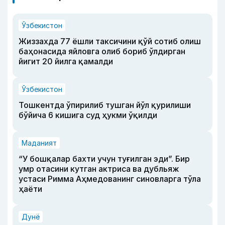
Ўзбекистон
Жиззахда 77 ёшли таксичини қўй сотиб олиш
баҳонасида яйловга олиб бориб ўлдирган
йигит 20 йилга қамалди
Ўзбекистон
Тошкентда ўпирилиб тушган йўл қурилиши
бўйича 6 кишига суд ҳукми ўқилди
Маданият
“У бошқалар бахти учун туғилган эди”. Бир
умр отасини кутган актриса ва дубльяж
устаси Римма Аҳмедованинг синовларга тўла
ҳаёти
Дунё