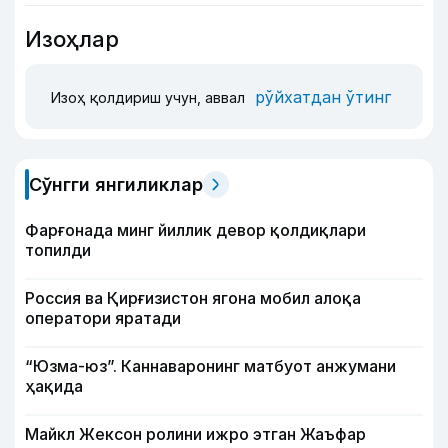
Изоҳлар
рўйхатдан ўтинг
Изоҳ қолдириш учун, аввал
Сўнгги янгиликлар
Фарғонада минг йиллик девор қолдиқлари
топилди
Россия ва Қирғизистон ягона мобил алоқа
оператори яратади
“Юзма-юз”. Каннаваронинг матбуот анжумани
ҳақида
Майкл Жексон ролини ижро этган Жаъфар