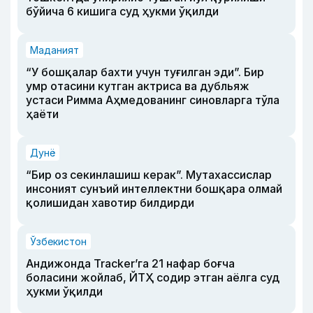
бўйича 6 кишига суд ҳукми ўқилди
Маданият
“У бошқалар бахти учун туғилган эди”. Бир
умр отасини кутган актриса ва дубльяж
устаси Римма Аҳмедованинг синовларга тўла
ҳаёти
Дунё
“Бир оз секинлашиш керак”. Мутахассислар
инсоният сунъий интеллектни бошқара олмай
қолишидан хавотир билдирди
Ўзбекистон
Андижонда Tracker’га 21 нафар боғча
боласини жойлаб, ЙТҲ содир этган аёлга суд
ҳукми ўқилди