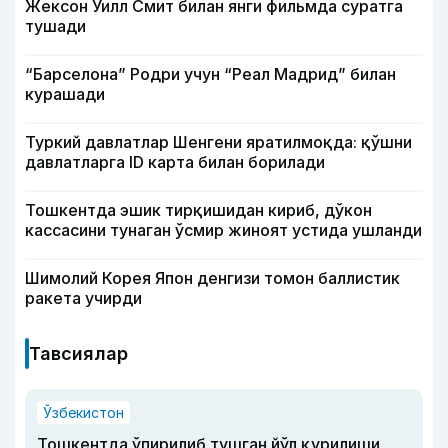
Жексон Уилл Смит билан янги фильмда суратга
тушади
“Барселона” Родри учун “Реал Мадрид” билан
курашади
Туркий давлатлар Шенгени яратилмоқда: қўшни
давлатларга ID карта билан борилади
Тошкентда эшик тирқишидан кириб, дўкон
кассасини тунаган ўсмир жиноят устида ушланди
Шимолий Корея Япон денгизи томон баллистик
ракета учирди
Тавсиялар
Ўзбекистон
Тошкентда ўпирилиб тушган йўл қурилиши