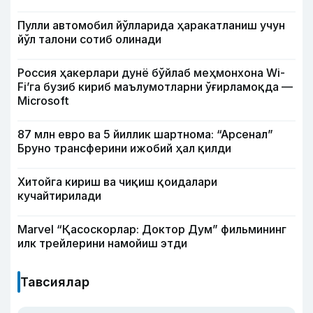
Пулли автомобил йўлларида ҳаракатланиш учун
йўл талони сотиб олинади
Россия ҳакерлари дунё бўйлаб меҳмонхона Wi-
Fi’га бузиб кириб маълумотларни ўғирламоқда —
Microsoft
87 млн евро ва 5 йиллик шартнома: “Арсенал”
Бруно трансферини ижобий ҳал қилди
Хитойга кириш ва чиқиш қоидалари
кучайтирилади
Marvel “Қасоскорлар: Доктор Дум” фильмининг
илк трейлерини намойиш этди
Тавсиялар