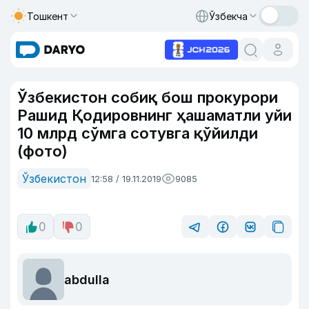
Тошкент
Ўзбекча
Ўзбекистон собиқ бош прокурори
Рашид Қодировнинг ҳашаматли уйи
10 млрд сўмга сотувга қўйилди
(фото)
Ўзбекистон
12:58 / 19.11.2019
9085
0
0
abdulla