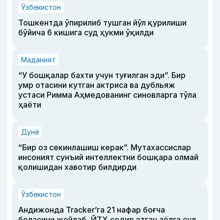
Ўзбекистон
Тошкентда ўпирилиб тушган йўл қурилиши
бўйича 6 кишига суд ҳукми ўқилди
Маданият
“У бошқалар бахти учун туғилган эди”. Бир
умр отасини кутган актриса ва дубльяж
устаси Римма Аҳмедованинг синовларга тўла
ҳаёти
Дунё
“Бир оз секинлашиш керак”. Мутахассислар
инсоният сунъий интеллектни бошқара олмай
қолишидан хавотир билдирди
Ўзбекистон
Андижонда Tracker’га 21 нафар боғча
боласини жойлаб, ЙТҲ содир этган аёлга суд