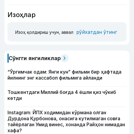
Изоҳлар
рўйхатдан ўтинг
Изоҳ қолдириш учун, аввал
Сўнгги янгиликлар
“Ўргимчак одам: Янги кун” фильми бир ҳафтада
йилнинг энг кассабоп фильмига айланди
Тошкентдаги Миллий боғда 4 ёшли қиз чўкиб
кетди
Instagram: ЙПХ ходимидан кўрмана олган
Дурдона Қурбонова, онасига кутилмаган совға
тайёрлаган Умид винес, хонанда Райҳон нимадан
хафа?