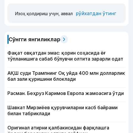
рўйхатдан ўтинг
Изоҳ қолдириш учун, аввал
Сўнгги янгиликлар
Фақат овқатдан эмас: қорин соҳасида ёғ
тўпланишига сабаб бўлувчи олтита зарарли одат
АҚШ суди Трампнинг Оқ уйда 400 млн долларлик
бал зали қуришини блоклади
Расман. Беҳруз Каримов Европа жамоасига ўтди
Шавкат Мирзиёев қурувчиларни касб байрами
билан табриклади
Оригинал атирни қалбакисидан фарқлашга