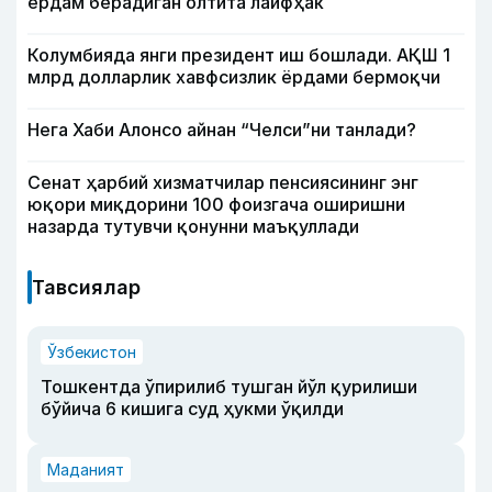
ёрдам берадиган олтита лайфҳак
Колумбияда янги президент иш бошлади. АҚШ 1
млрд долларлик хавфсизлик ёрдами бермоқчи
Нега Хаби Алонсо айнан “Челси”ни танлади?
Сенат ҳарбий хизматчилар пенсиясининг энг
юқори миқдорини 100 фоизгача оширишни
назарда тутувчи қонунни маъқуллади
Тавсиялар
Ўзбекистон
Тошкентда ўпирилиб тушган йўл қурилиши
бўйича 6 кишига суд ҳукми ўқилди
Маданият