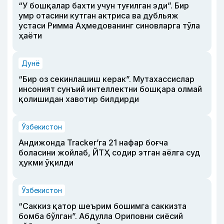
“У бошқалар бахти учун туғилган эди”. Бир
умр отасини кутган актриса ва дубльяж
устаси Римма Аҳмедованинг синовларга тўла
ҳаёти
Дунё
“Бир оз секинлашиш керак”. Мутахассислар
инсоният сунъий интеллектни бошқара олмай
қолишидан хавотир билдирди
Ўзбекистон
Андижонда Tracker’га 21 нафар боғча
боласини жойлаб, ЙТҲ содир этган аёлга суд
ҳукми ўқилди
Ўзбекистон
“Саккиз қатор шеърим бошимга саккизта
бомба бўлган”. Абдулла Ориповни сиёсий