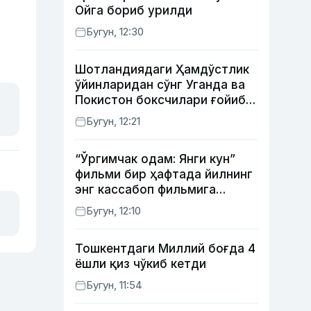
Ойга бориб урилди
Бугун, 12:30
Шотландиядаги Ҳамдўстлик
ўйинларидан сўнг Уганда ва
Покистон боксчилари ғойиб
бўлди
Бугун, 12:21
“Ўргимчак одам: Янги кун”
фильми бир ҳафтада йилнинг
энг кассабоп фильмига
айланди
Бугун, 12:10
Тошкентдаги Миллий боғда 4
ёшли қиз чўкиб кетди
Бугун, 11:54