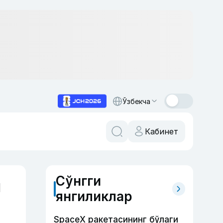
Ўзбекча
Кабинет
Сўнгги
й
янгиликлар
SpaceX ракетасининг бўлаги