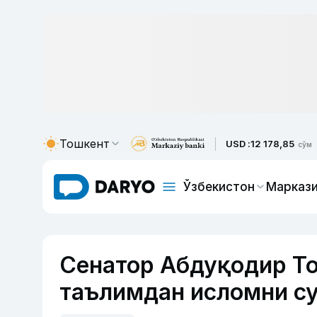
Тошкент
USD :
12 178,85
сўм
Ўзбекистон
Маркази
Сенатор Абдуқодир То
таълимдан исломни су