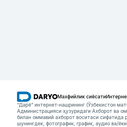
Махфийлик сиёсати
Интерне
“Дарё” интернет-нашрининг (Ўзбекистон мат
Администрацияси ҳузуридаги Ахборот ва ом
билан оммавий ахборот воситаси сифатида р
шунингдек, фотографик, график, аудио ва/ёк