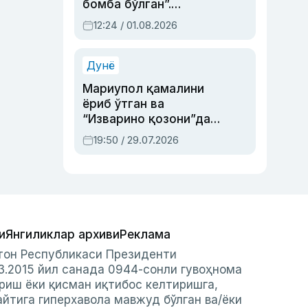
бомба бўлган”.
Абдулла Ориповни
12:24 / 01.08.2026
сиёсий айбловлардан
асраб қолган воқеа
Дунё
Мариупол қамалини
ёриб ўтган ва
“Изварино қозони”дан
чиққан қаҳрамон —
19:50 / 29.07.2026
Украина армияси бош
қўмондони Драпатий
ҳақида
и
Янгиликлар архиви
Реклама
стон Республикаси Президенти
3.2015 йил санада 0944-сонли гувоҳнома
риш ёки қисман иқтибос келтиришга,
айтига гиперхавола мавжуд бўлган ва/ёки