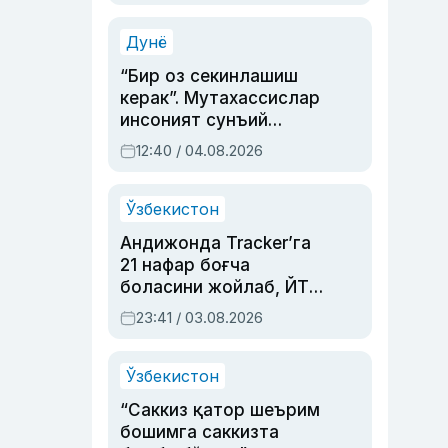
Аҳмедованинг
синовларга тўла ҳаёти
Дунё
“Бир оз секинлашиш
керак”. Мутахассислар
инсоният сунъий
интеллектни бошқара
12:40 / 04.08.2026
олмай қолишидан
хавотир билдирди
Ўзбекистон
Андижонда Tracker’га
21 нафар боғча
боласини жойлаб, ЙТҲ
содир этган аёлга суд
23:41 / 03.08.2026
ҳукми ўқилди
Ўзбекистон
“Саккиз қатор шеърим
бошимга саккизта