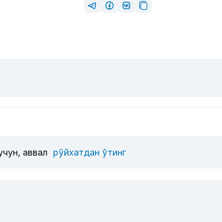
учун, аввал
рўйхатдан ўтинг