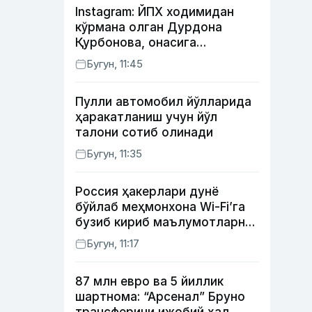
Instagram: ЙПХ ходимидан
кўрмана олган Дурдона
Қурбонова, онасига
кутилмаган совға тайёрлаган
Бугун, 11:45
Умид винес, хонанда Райҳон
нимадан хафа?
Пулли автомобил йўлларида
ҳаракатланиш учун йўл
талони сотиб олинади
Бугун, 11:35
Россия ҳакерлари дунё
бўйлаб меҳмонхона Wi-Fi’га
бузиб кириб маълумотларни
ўғирламоқда — Microsoft
Бугун, 11:17
87 млн евро ва 5 йиллик
шартнома: “Арсенал” Бруно