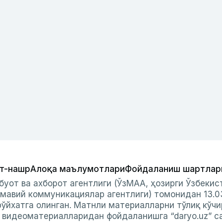
т-нашр
Алоқа маълумотлари
Фойдаланиш шартлар
буот ва ахборот агентлиги (ЎзМАА, ҳозирги Ўзбеки
мавий коммуникациялар агентлиги) томонидан 13.0
ўйхатга олинган. Матнли материалларни тўлиқ кўчи
и видеоматериалларидан фойдаланишга “daryo.uz” с