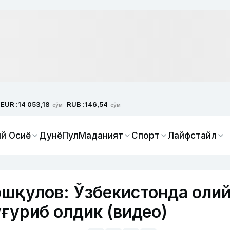
EUR :
RUB :
14 053,18
146,54
сўм
сўм
й Осиё
Дунё
Пул
Маданият
Спорт
Лайфстайл
шқулов: Ўзбекистонда оли
ғуриб олдик (видео)