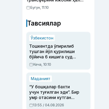
трансферини ижобий ҳал
қилди
Бугун, 11:10
Тавсиялар
Ўзбекистон
Тошкентда ўпирилиб
тушган йўл қурилиши
бўйича 6 кишига суд
ҳукми ўқилди
Кеча, 10:10
Маданият
“У бошқалар бахти
учун туғилган эди”. Бир
умр отасини кутган
актриса ва дубльяж
13:55 / 04.08.2026
устаси Римма