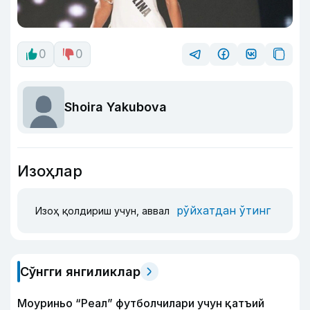
0
0
Shoira Yakubova
Изоҳлар
рўйхатдан ўтинг
Изоҳ қолдириш учун, аввал
Сўнгги янгиликлар
Моуриньо “Реал” футболчилари учун қатъий