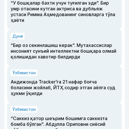
“У бошқалар бахти учун туғилган эди”. Бир
умр отасини кутган актриса ва дубльяж
устаси Римма Аҳмедованинг синовларга тўла
ҳаёти
Дунё
“Бир оз секинлашиш керак”. Мутахассислар
инсоният сунъий интеллектни бошқара олмай
қолишидан хавотир билдирди
Ўзбекистон
Андижонда Tracker’га 21 нафар боғча
боласини жойлаб, ЙТҲ содир этган аёлга суд
ҳукми ўқилди
Ўзбекистон
“Саккиз қатор шеърим бошимга саккизта
бомба бўлган”. Абдулла Ориповни сиёсий