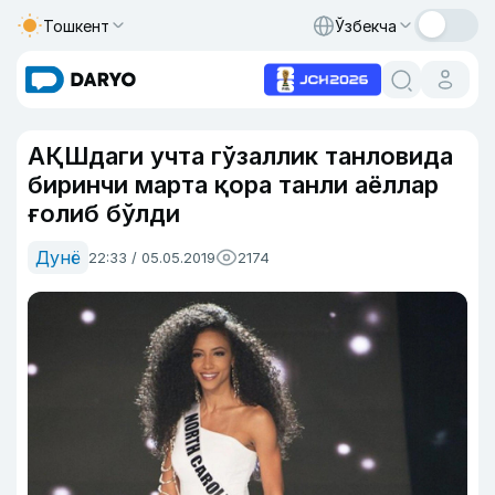
Тошкент
Ўзбекча
АҚШдаги учта гўзаллик танловида
биринчи марта қора танли аёллар
ғолиб бўлди
Дунё
22:33 / 05.05.2019
2174