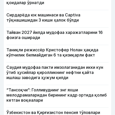
қоидалар ўрнатди
Сирдарёда юк машинаси ва Captiva
тўқнашишидан 3 киши ҳалок бўлди
Тайван 2027 йилда мудофаа харажатларини 16
фоизга оширади
Таниқли режиссёр Кристофер Нолан ҳақида
кўпчилик билмайдиган 6 та қизиқарли факт
Саудия мудофаа пакти имзолаганидан икки кун
ўтиб ҳусийлар қиролликнинг нефтни қайта
ишлаш заводига ҳужум қилди
“Тансоқчи”: Голливуднинг энг яхши
мелодрамаларидан бирининг кадр ортида қолиб
кетган воқеалари
Ўзбекистон ва Қирғизистон пенсия тўловлари