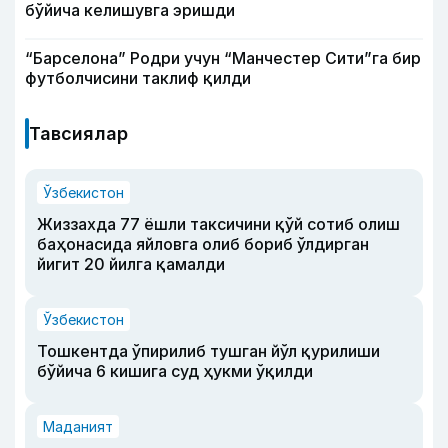
бўйича келишувга эришди
“Барселона” Родри учун “Манчестер Сити”га бир
футболчисини таклиф қилди
Тавсиялар
Ўзбекистон
Жиззахда 77 ёшли таксичини қўй сотиб олиш
баҳонасида яйловга олиб бориб ўлдирган
йигит 20 йилга қамалди
Ўзбекистон
Тошкентда ўпирилиб тушган йўл қурилиши
бўйича 6 кишига суд ҳукми ўқилди
Маданият