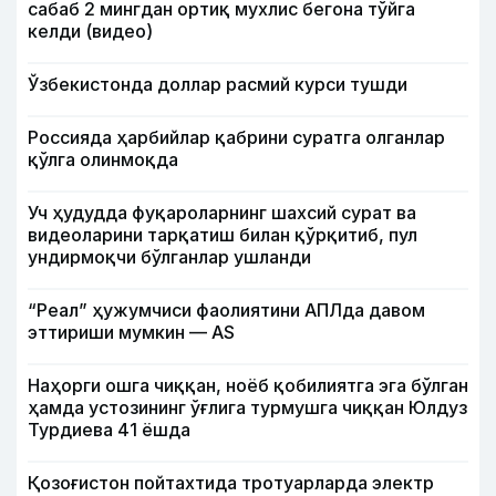
сабаб 2 мингдан ортиқ мухлис бегона тўйга
келди (видео)
Ўзбекистонда доллар расмий курси тушди
Россияда ҳарбийлар қабрини суратга олганлар
қўлга олинмоқда
Уч ҳудудда фуқароларнинг шахсий сурат ва
видеоларини тарқатиш билан қўрқитиб, пул
ундирмоқчи бўлганлар ушланди
“Реал” ҳужумчиси фаолиятини АПЛда давом
эттириши мумкин — АS
Наҳорги ошга чиққан, ноёб қобилиятга эга бўлган
ҳамда устозининг ўғлига турмушга чиққан Юлдуз
Турдиева 41 ёшда
Қозоғистон пойтахтида тротуарларда электр