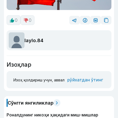
0
0
laylo.84
Изоҳлар
рўйхатдан ўтинг
Изоҳ қолдириш учун, аввал
Сўнгги янгиликлар
Роналдунинг никоҳи ҳақидаги миш-мишлар