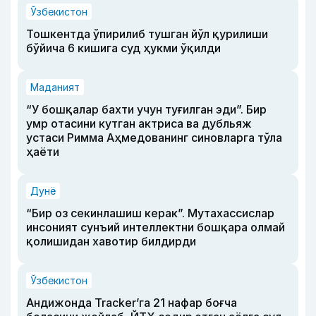
Ўзбекистон
Тошкентда ўпирилиб тушган йўл қурилиши
бўйича 6 кишига суд ҳукми ўқилди
Маданият
“У бошқалар бахти учун туғилган эди”. Бир
умр отасини кутган актриса ва дубльяж
устаси Римма Аҳмедованинг синовларга тўла
ҳаёти
Дунё
“Бир оз секинлашиш керак”. Мутахассислар
инсоният сунъий интеллектни бошқара олмай
қолишидан хавотир билдирди
Ўзбекистон
Андижонда Tracker’га 21 нафар боғча