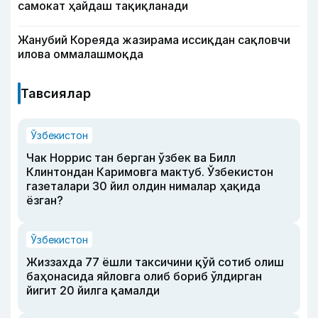
самокат ҳайдаш тақиқланади
Жанубий Кореяда жазирама иссиқдан сақловчи
илова оммалашмоқда
Тавсиялар
Ўзбекистон
Чак Норрис тан берган ўзбек ва Билл
Клинтондан Каримовга мактуб. Ўзбекистон
газеталари 30 йил олдин нималар ҳақида
ёзган?
Ўзбекистон
Жиззахда 77 ёшли таксичини қўй сотиб олиш
баҳонасида яйловга олиб бориб ўлдирган
йигит 20 йилга қамалди