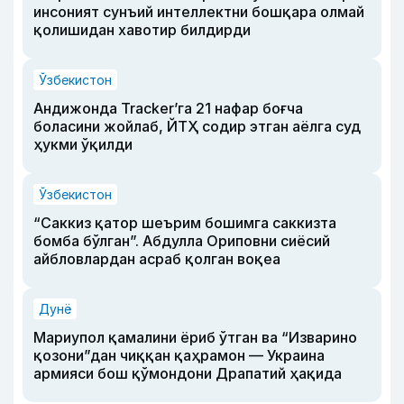
инсоният сунъий интеллектни бошқара олмай
қолишидан хавотир билдирди
Ўзбекистон
Андижонда Tracker’га 21 нафар боғча
боласини жойлаб, ЙТҲ содир этган аёлга суд
ҳукми ўқилди
Ўзбекистон
“Саккиз қатор шеърим бошимга саккизта
бомба бўлган”. Абдулла Ориповни сиёсий
айбловлардан асраб қолган воқеа
Дунё
Мариупол қамалини ёриб ўтган ва “Изварино
қозони”дан чиққан қаҳрамон — Украина
армияси бош қўмондони Драпатий ҳақида