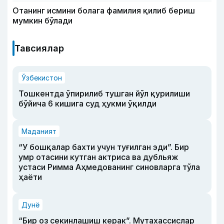
Отанинг исмини болага фамилия қилиб бериш
мумкин бўлади
Тавсиялар
Ўзбекистон
Тошкентда ўпирилиб тушган йўл қурилиши
бўйича 6 кишига суд ҳукми ўқилди
Маданият
“У бошқалар бахти учун туғилган эди”. Бир
умр отасини кутган актриса ва дубльяж
устаси Римма Аҳмедованинг синовларга тўла
ҳаёти
Дунё
“Бир оз секинлашиш керак”. Мутахассислар