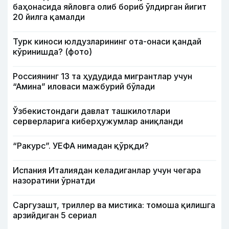
баҳонасида яйловга олиб бориб ўлдирган йигит
20 йилга қамалди
Турк киноси юлдузларининг ота-онаси қандай
кўринишда? (фото)
Россиянинг 13 та ҳудудида мигрантлар учун
“Амина” иловаси мажбурий бўлади
Ўзбекистондаги давлат ташкилотлари
серверларига киберҳужумлар аниқланди
“Ракурс”. УЕФА нимадан қўрқди?
Испания Италиядан келадиганлар учун чегара
назоратини ўрнатди
Саргузашт, триллер ва мистика: томоша қилишга
арзийдиган 5 сериал