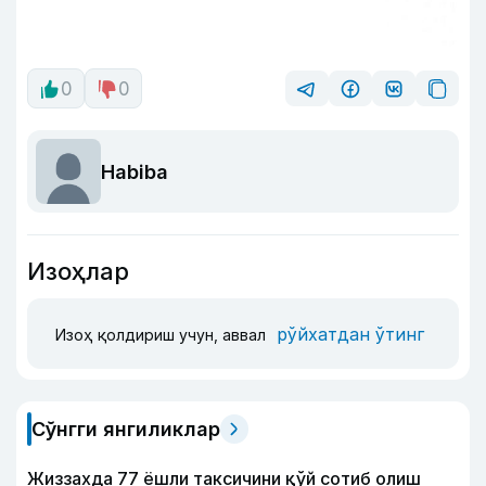
0
0
Habiba
Изоҳлар
рўйхатдан ўтинг
Изоҳ қолдириш учун, аввал
Сўнгги янгиликлар
Жиззахда 77 ёшли таксичини қўй сотиб олиш