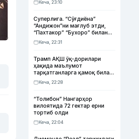
Кеча, 23:10
Суперлига. “Сўғдиёна”
“Андижон”ни мағлуб этди,
“Пахтакор” “Бухоро” билан
жанговар дуранг қайд этди
Кеча, 22:31
Трамп АҚШ ўқ-дорилари
ҳақида маълумот
тарқатганларга қамоқ билан
таҳдид қилди
Кеча, 22:28
“Толибон” Нангарҳор
вилоятида 72 гектар ерни
тортиб олди
Кеча, 22:04