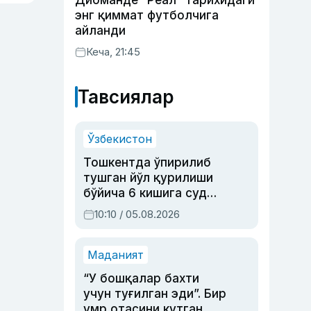
Диоманде “Реал” тарихидаги
энг қиммат футболчига
айланди
Кеча, 21:45
Тавсиялар
Ўзбекистон
Тошкентда ўпирилиб
тушган йўл қурилиши
бўйича 6 кишига суд
ҳукми ўқилди
10:10 / 05.08.2026
Маданият
“У бошқалар бахти
учун туғилган эди”. Бир
умр отасини кутган