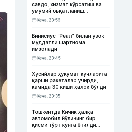
савдо, хизмат кўрсатиш ва
умумий овқатланиш
корхоналари қанча солиқ
Кеча, 23:56
тўлагани очиқланди
Винисиус “Реал” билан узоқ
муддатли шартнома
имзолади
Кеча, 23:45
Ҳусийлар ҳукумат кучларига
қарши ракеталар учирди,
камида 30 киши ҳалок бўлди
Кеча, 23:35
Тошкентда Кичик ҳалқа
автомобил йўлининг бир
қисми тўрт кунга ёпилди
(харита)