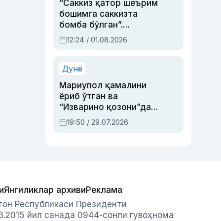
“Саккиз қатор шеърим
бошимга саккизта
бомба бўлган”.
Абдулла Ориповни
12:24 / 01.08.2026
сиёсий айбловлардан
асраб қолган воқеа
Дунё
Мариупол қамалини
ёриб ўтган ва
“Изварино қозони”дан
чиққан қаҳрамон —
19:50 / 29.07.2026
Украина армияси бош
қўмондони Драпатий
ҳақида
и
Янгиликлар архиви
Реклама
стон Республикаси Президенти
3.2015 йил санада 0944-сонли гувоҳнома