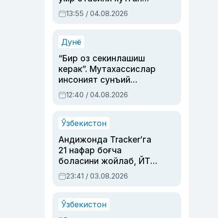
актриса ва дубльяж
13:55 / 04.08.2026
устаси Римма
Аҳмедованинг
синовларга тўла ҳаёти
Дунё
“Бир оз секинлашиш
керак”. Мутахассислар
инсоният сунъий
интеллектни бошқара
12:40 / 04.08.2026
олмай қолишидан
хавотир билдирди
Ўзбекистон
Андижонда Tracker’га
21 нафар боғча
боласини жойлаб, ЙТҲ
содир этган аёлга суд
23:41 / 03.08.2026
ҳукми ўқилди
Ўзбекистон