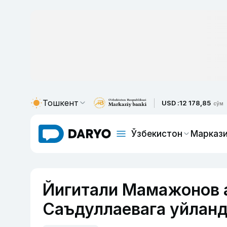
Тошкент
USD :
12 178,85
сўм
Ўзбекистон
Маркази
Йигитали Мамажонов 
Саъдуллаевага уйланд