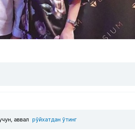
учун, аввал
рўйхатдан ўтинг