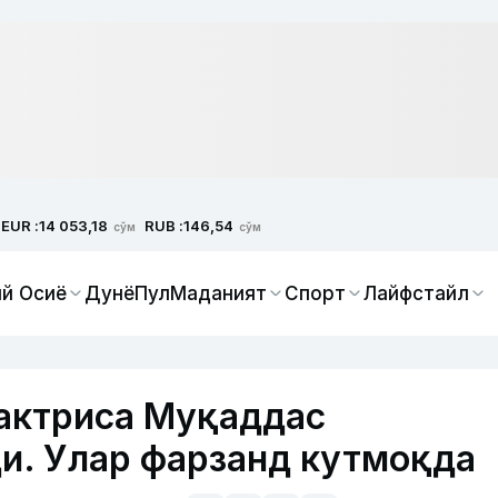
EUR :
RUB :
14 053,18
146,54
сўм
сўм
й Осиё
Дунё
Пул
Маданият
Спорт
Лайфстайл
актриса Муқаддас
и. Улар фарзанд кутмоқда