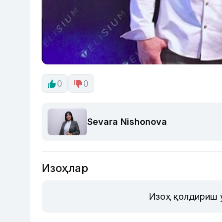
0
0
Sevara Nishonova
Изоҳлар
Изоҳ қолдириш 