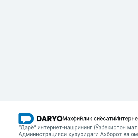
Махфийлик сиёсати
Интерне
“Дарё” интернет-нашрининг (Ўзбекистон мат
Администрацияси ҳузуридаги Ахборот ва ом