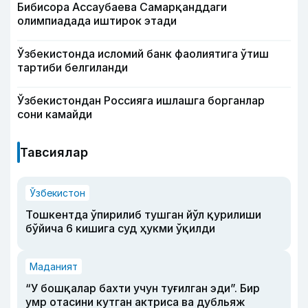
Бибисора Ассаубаева Самарқанддаги
олимпиадада иштирок этади
Ўзбекистонда исломий банк фаолиятига ўтиш
тартиби белгиланди
Ўзбекистондан Россияга ишлашга борганлар
сони камайди
Тавсиялар
Ўзбекистон
Тошкентда ўпирилиб тушган йўл қурилиши
бўйича 6 кишига суд ҳукми ўқилди
Маданият
“У бошқалар бахти учун туғилган эди”. Бир
умр отасини кутган актриса ва дубльяж