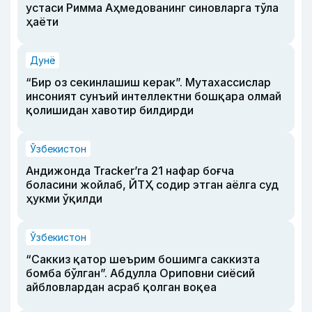
устаси Римма Аҳмедованинг синовларга тўла
ҳаёти
Дунё
“Бир оз секинлашиш керак”. Мутахассислар
инсоният сунъий интеллектни бошқара олмай
қолишидан хавотир билдирди
Ўзбекистон
Андижонда Tracker’га 21 нафар боғча
боласини жойлаб, ЙТҲ содир этган аёлга суд
ҳукми ўқилди
Ўзбекистон
“Саккиз қатор шеърим бошимга саккизта
бомба бўлган”. Абдулла Ориповни сиёсий
айбловлардан асраб қолган воқеа