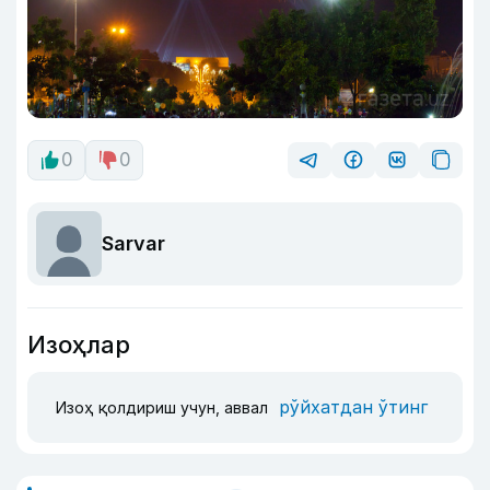
0
0
Sarvar
Изоҳлар
рўйхатдан ўтинг
Изоҳ қолдириш учун, аввал