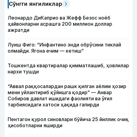
Сўнгги янгиликлар
Леонардо ДиКаприо ва Жефф Безос ноёб
ҳайвонларни асрашга 200 миллион доллар
ажратди
Луиш Фиго: “Инфантино энди обрўсини тиклай
олмайди. Ягона ечим — кетиш”
Тошкентда квартиралар қимматлашиб, ҳовлилар
нархи тушди
“Аввал раққосалардан рашк қилган аёлим ҳозир
мени уйлантириб қўйишга қодир” — Анвар
Собиров давлат ишидаги фаолияти ва ўғил
тарбиясидаги хатоси ҳақида гапирди
Пентагон қурол синовлари бўйича 25 йиллик очиқ
ҳисоботларни яширди