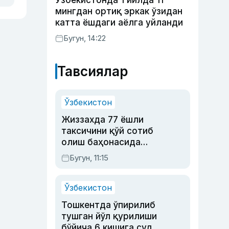
Ўзбекистонда 1 йилда 11
мингдан ортиқ эркак ўзидан
катта ёшдаги аёлга уйланди
Бугун, 14:22
Тавсиялар
Ўзбекистон
Жиззахда 77 ёшли
таксичини қўй сотиб
олиш баҳонасида
яйловга олиб бориб
Бугун, 11:15
ўлдирган йигит 20
йилга қамалди
Ўзбекистон
Тошкентда ўпирилиб
тушган йўл қурилиши
бўйича 6 кишига суд