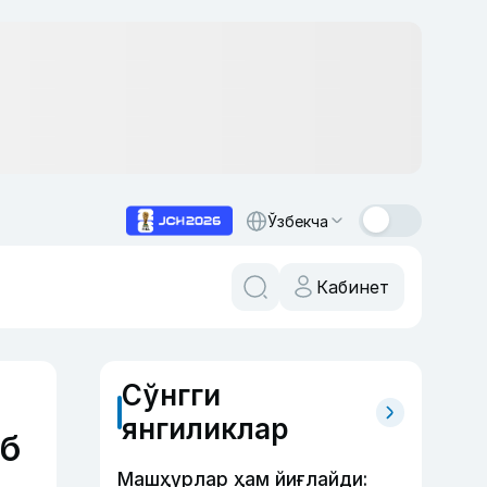
Ўзбекча
Кабинет
Сўнгги
янгиликлар
аб
Машҳурлар ҳам йиғлайди: