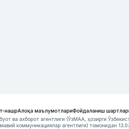
т-нашр
Алоқа маълумотлари
Фойдаланиш шартлар
буот ва ахборот агентлиги (ЎзМАА, ҳозирги Ўзбеки
мавий коммуникациялар агентлиги) томонидан 13.0