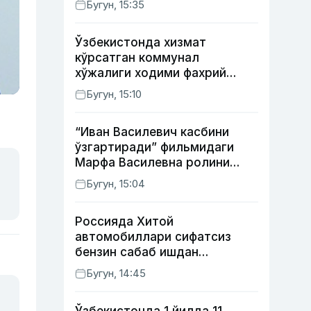
Бугун, 15:35
Ўзбекистонда хизмат
кўрсатган коммунал
хўжалиги ходими фахрий
унвони таъсис этилиши
Бугун, 15:10
мумкин
“Иван Василевич касбини
ўзгартиради” фильмидаги
Марфа Василевна ролини
ижро этган актрисанинг
Бугун, 15:04
тақдири қандай кечди?
Россияда Хитой
автомобиллари сифатсиз
бензин сабаб ишдан
чиқмоқда
Бугун, 14:45