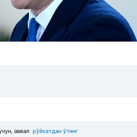
учун, аввал
рўйхатдан ўтинг