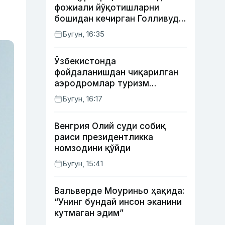
фожиали йўқотишларни
бошидан кечирган Голливуд
юлдузлари
Бугун, 16:35
Ўзбекистонда
фойдаланишдан чиқарилган
аэродромлар туризм
мақсадида ижарага
Бугун, 16:17
берилиши мумкин
Венгрия Олий суди собиқ
раиси президентликка
номзодини қўйди
Бугун, 15:41
Вальверде Моуриньо ҳақида:
“Унинг бундай инсон эканини
кутмаган эдим”