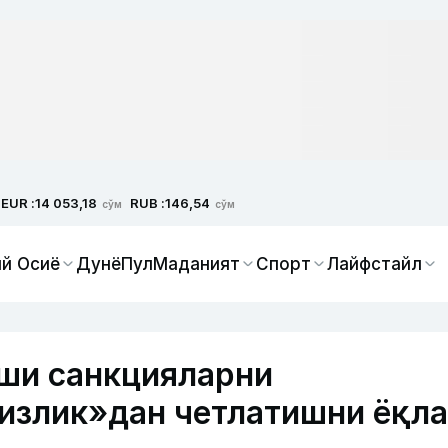
EUR :
RUB :
14 053,18
146,54
сўм
сўм
й Осиё
Дунё
Пул
Маданият
Спорт
Лайфстайл
ши санкцияларни
кизлик»дан четлатишни ёқл