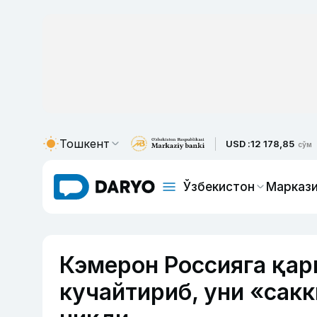
Тошкент
USD :
12 178,85
сўм
Ўзбекистон
Маркази
Кэмерон Россияга қар
кучайтириб, уни «сак