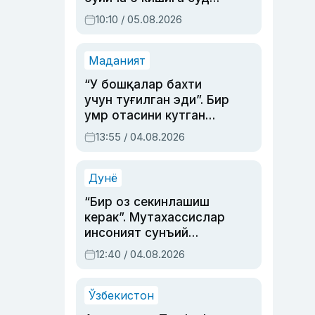
ҳукми ўқилди
10:10 / 05.08.2026
Маданият
“У бошқалар бахти
учун туғилган эди”. Бир
умр отасини кутган
актриса ва дубльяж
13:55 / 04.08.2026
устаси Римма
Аҳмедованинг
синовларга тўла ҳаёти
Дунё
“Бир оз секинлашиш
керак”. Мутахассислар
инсоният сунъий
интеллектни бошқара
12:40 / 04.08.2026
олмай қолишидан
хавотир билдирди
Ўзбекистон