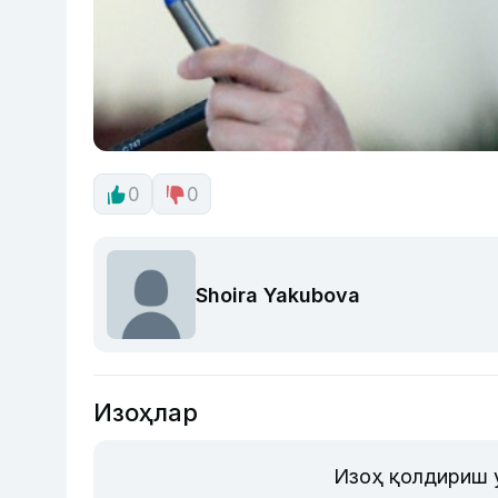
0
0
Shoira Yakubova
Изоҳлар
Изоҳ қолдириш 