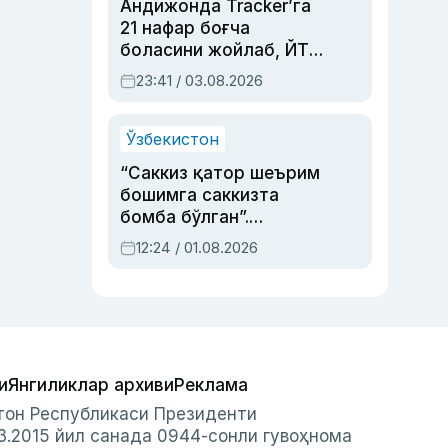
Андижонда Tracker’га
21 нафар боғча
боласини жойлаб, ЙТҲ
содир этган аёлга суд
23:41 / 03.08.2026
ҳукми ўқилди
Ўзбекистон
“Саккиз қатор шеърим
бошимга саккизта
бомба бўлган”.
Абдулла Ориповни
12:24 / 01.08.2026
сиёсий айбловлардан
асраб қолган воқеа
и
Янгиликлар архиви
Реклама
стон Республикаси Президенти
3.2015 йил санада 0944-сонли гувоҳнома