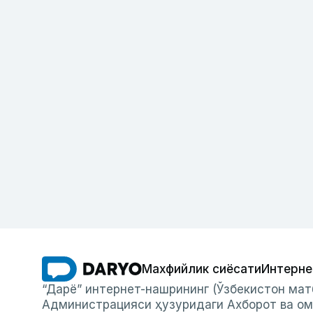
Махфийлик сиёсати
Интерне
“Дарё” интернет-нашрининг (Ўзбекистон мат
Администрацияси ҳузуридаги Ахборот ва ом