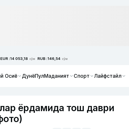
EUR :
RUB :
14 053,18
146,54
сўм
сўм
й Осиё
Дунё
Пул
Маданият
Спорт
Лайфстайл
лар ёрдамида тош даври
фото)