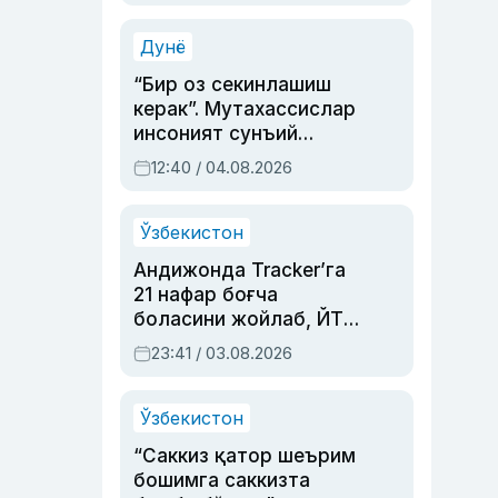
Аҳмедованинг
синовларга тўла ҳаёти
Дунё
“Бир оз секинлашиш
керак”. Мутахассислар
инсоният сунъий
интеллектни бошқара
12:40 / 04.08.2026
олмай қолишидан
хавотир билдирди
Ўзбекистон
Андижонда Tracker’га
21 нафар боғча
боласини жойлаб, ЙТҲ
содир этган аёлга суд
23:41 / 03.08.2026
ҳукми ўқилди
Ўзбекистон
“Саккиз қатор шеърим
бошимга саккизта