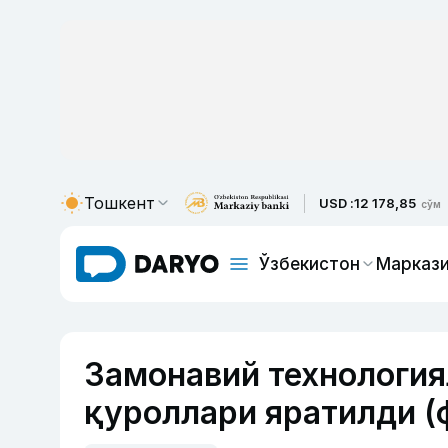
Тошкент
USD :
12 178,85
сўм
Ўзбекистон
Маркази
Замонавий технология
қуроллари яратилди (