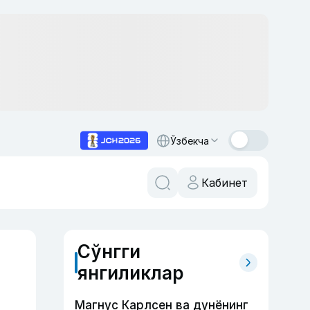
Ўзбекча
Кабинет
Сўнгги
янгиликлар
Магнус Карлсен ва дунёнинг