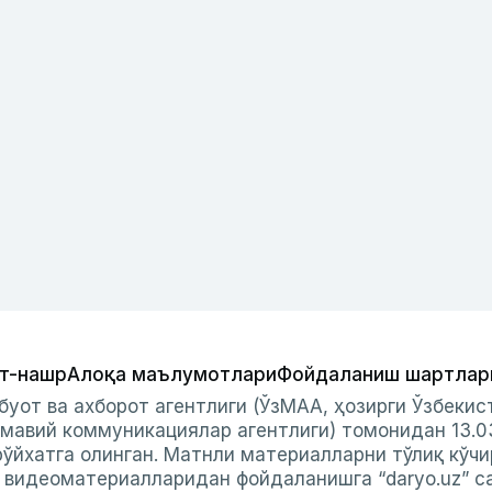
т-нашр
Алоқа маълумотлари
Фойдаланиш шартлар
буот ва ахборот агентлиги (ЎзМАА, ҳозирги Ўзбеки
мавий коммуникациялар агентлиги) томонидан 13.0
ўйхатга олинган. Матнли материалларни тўлиқ кўчи
и видеоматериалларидан фойдаланишга “daryo.uz” с