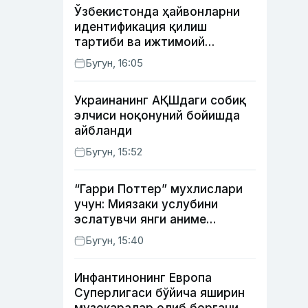
Ўзбекистонда ҳайвонларни
идентификация қилиш
тартиби ва ижтимоий
тармоқлардаги фейк
Бугун, 16:05
хабарларга изоҳ берилди
Украинанинг АҚШдаги собиқ
элчиси ноқонуний бойишда
айбланди
Бугун, 15:52
“Гарри Поттер” мухлислари
учун: Миязаки услубини
эслатувчи янги аниме
томошабинлар эътиборини
Бугун, 15:40
қозонмоқда
Инфантинонинг Европа
Суперлигаси бўйича яширин