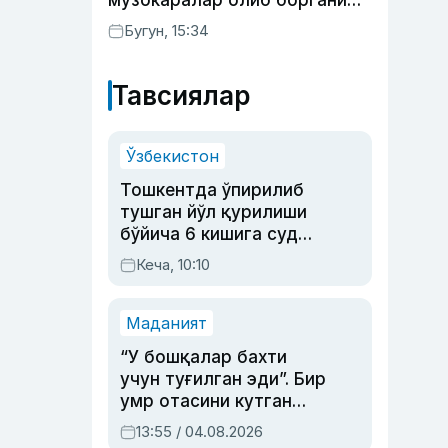
музокаралар олиб боргани
фош бўлди
Бугун, 15:34
Тавсиялар
Ўзбекистон
Тошкентда ўпирилиб
тушган йўл қурилиши
бўйича 6 кишига суд
ҳукми ўқилди
Кеча, 10:10
Маданият
“У бошқалар бахти
учун туғилган эди”. Бир
умр отасини кутган
актриса ва дубльяж
13:55 / 04.08.2026
устаси Римма