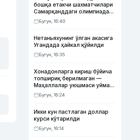
бошқа етакчи шахматчилари
Самарқанддаги олимпиадани
ўтказиб юборади
Бугун, 16:40
Нетаньяхунинг ўлган акасига
Угандада ҳайкал қўйилди
Бугун, 16:35
Хонадонларга кириш бўйича
топшириқ берилмаган —
Маҳаллалар уюшмаси уйма-
уй юрган масъуллар ҳақида
Бугун, 16:24
Икки кун пастлаган доллар
курси кўтарилди
Бугун, 16:14