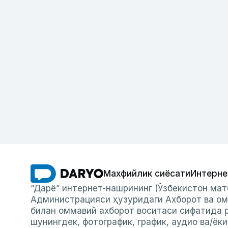
Махфийлик сиёсати
Интерне
“Дарё” интернет-нашрининг (Ўзбекистон мат
Администрацияси ҳузуридаги Ахборот ва ом
билан оммавий ахборот воситаси сифатида р
шунингдек, фотографик, график, аудио ва/ёк