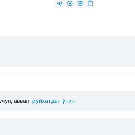
учун, аввал
рўйхатдан ўтинг