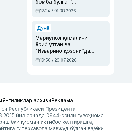
бомба бўлган”.
Абдулла Ориповни
12:24 / 01.08.2026
сиёсий айбловлардан
асраб қолган воқеа
Дунё
Мариупол қамалини
ёриб ўтган ва
“Изварино қозони”дан
чиққан қаҳрамон —
19:50 / 29.07.2026
Украина армияси бош
қўмондони Драпатий
ҳақида
и
Янгиликлар архиви
Реклама
стон Республикаси Президенти
3.2015 йил санада 0944-сонли гувоҳнома
риш ёки қисман иқтибос келтиришга,
айтига гиперхавола мавжуд бўлган ва/ёки