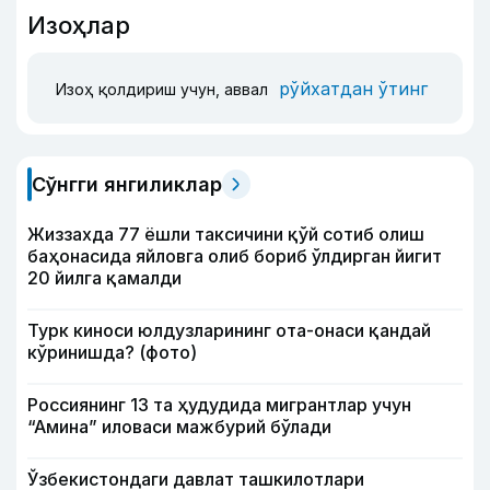
Изоҳлар
рўйхатдан ўтинг
Изоҳ қолдириш учун, аввал
Сўнгги янгиликлар
Жиззахда 77 ёшли таксичини қўй сотиб олиш
баҳонасида яйловга олиб бориб ўлдирган йигит
20 йилга қамалди
Турк киноси юлдузларининг ота-онаси қандай
кўринишда? (фото)
Россиянинг 13 та ҳудудида мигрантлар учун
“Амина” иловаси мажбурий бўлади
Ўзбекистондаги давлат ташкилотлари