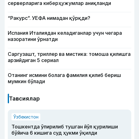
серверларига киберҳужумлар аниқланди
“Ракурс”. УЕФА нимадан қўрқди?
Испания Италиядан келадиганлар учун чегара
назоратини ўрнатди
Саргузашт, триллер ва мистика: томоша қилишга
арзийдиган 5 сериал
Отанинг исмини болага фамилия қилиб бериш
мумкин бўлади
Тавсиялар
Ўзбекистон
Тошкентда ўпирилиб тушган йўл қурилиши
бўйича 6 кишига суд ҳукми ўқилди