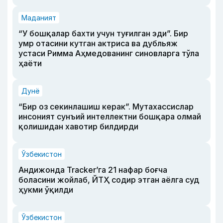
Маданият
“У бошқалар бахти учун туғилган эди”. Бир
умр отасини кутган актриса ва дубльяж
устаси Римма Аҳмедованинг синовларга тўла
ҳаёти
Дунё
“Бир оз секинлашиш керак”. Мутахассислар
инсоният сунъий интеллектни бошқара олмай
қолишидан хавотир билдирди
Ўзбекистон
Андижонда Tracker’га 21 нафар боғча
боласини жойлаб, ЙТҲ содир этган аёлга суд
ҳукми ўқилди
Ўзбекистон