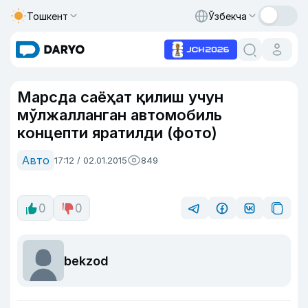
Тошкент
Ўзбекча
Марсда саёҳат қилиш учун
мўлжалланган автомобиль
концепти яратилди (фото)
Авто
17:12 / 02.01.2015
849
0
0
bekzod