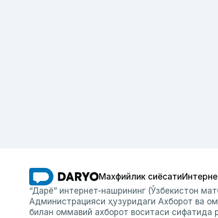
Махфийлик сиёсати
Интерне
“Дарё” интернет-нашрининг (Ўзбекистон мат
Администрацияси ҳузуридаги Ахборот ва ом
билан оммавий ахборот воситаси сифатида р