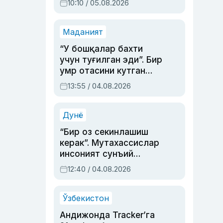
10:10 / 05.08.2026
Маданият
“У бошқалар бахти
учун туғилган эди”. Бир
умр отасини кутган
актриса ва дубльяж
13:55 / 04.08.2026
устаси Римма
Аҳмедованинг
синовларга тўла ҳаёти
Дунё
“Бир оз секинлашиш
керак”. Мутахассислар
инсоният сунъий
интеллектни бошқара
12:40 / 04.08.2026
олмай қолишидан
хавотир билдирди
Ўзбекистон
Андижонда Tracker’га