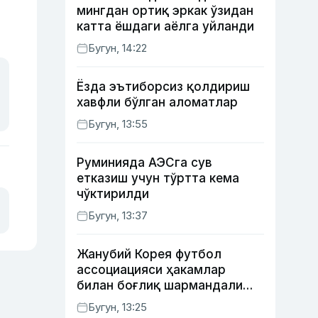
мингдан ортиқ эркак ўзидан
катта ёшдаги аёлга уйланди
Бугун, 14:22
Ёзда эътиборсиз қолдириш
хавфли бўлган аломатлар
Бугун, 13:55
Руминияда АЭСга сув
етказиш учун тўртта кема
чўктирилди
Бугун, 13:37
Жанубий Корея футбол
ассоциацияси ҳакамлар
билан боғлиқ шармандали
ҳолат бўйича баёнот берди
Бугун, 13:25