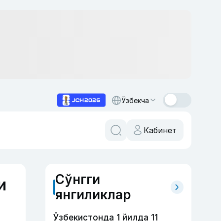
Ўзбекча
Кабинет
Сўнгги
и
янгиликлар
Ўзбекистонда 1 йилда 11