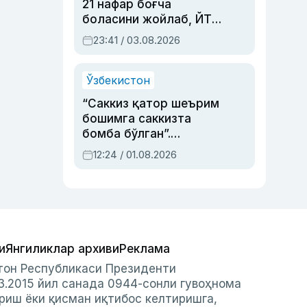
21 нафар боғча
боласини жойлаб, ЙТҲ
содир этган аёлга суд
23:41 / 03.08.2026
ҳукми ўқилди
Ўзбекистон
“Саккиз қатор шеърим
бошимга саккизта
бомба бўлган”.
Абдулла Ориповни
12:24 / 01.08.2026
сиёсий айбловлардан
асраб қолган воқеа
и
Янгиликлар архиви
Реклама
стон Республикаси Президенти
3.2015 йил санада 0944-сонли гувоҳнома
риш ёки қисман иқтибос келтиришга,