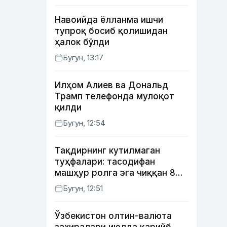
Навоийда ёлланма ишчи
тупроқ босиб қолишидан
ҳалок бўлди
Бугун, 13:17
Илҳом Алиев ва Дональд
Трамп телефонда мулоқот
қилди
Бугун, 12:54
Тақдирнинг кутилмаган
туҳфалари: тасодифан
машҳур ролга эга чиққан 8
актёр
Бугун, 12:51
Ўзбекистон олтин-валюта