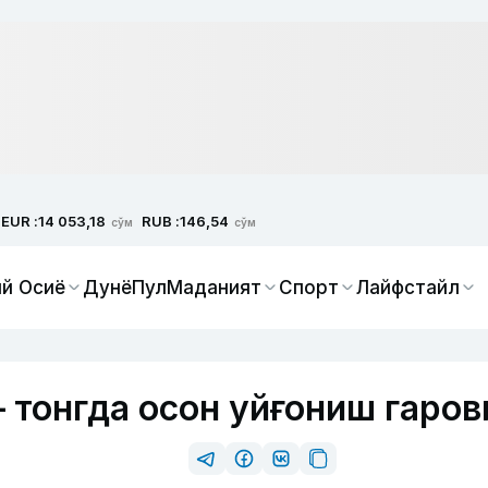
EUR :
RUB :
14 053,18
146,54
сўм
сўм
й Осиё
Дунё
Пул
Маданият
Спорт
Лайфстайл
 тонгда осон уйғониш гаров