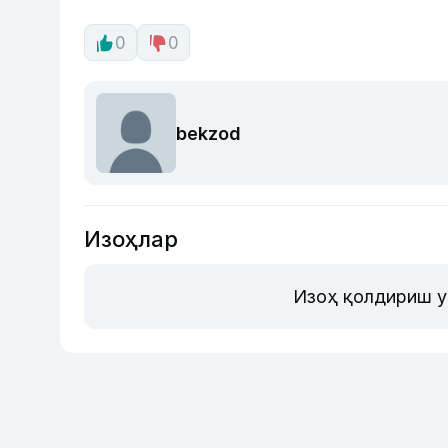
0
0
bekzod
Изоҳлар
Изоҳ қолдириш у