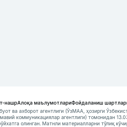
т-нашр
Алоқа маълумотлари
Фойдаланиш шартлар
буот ва ахборот агентлиги (ЎзМАА, ҳозирги Ўзбеки
мавий коммуникациялар агентлиги) томонидан 13.0
ўйхатга олинган. Матнли материалларни тўлиқ кўчи