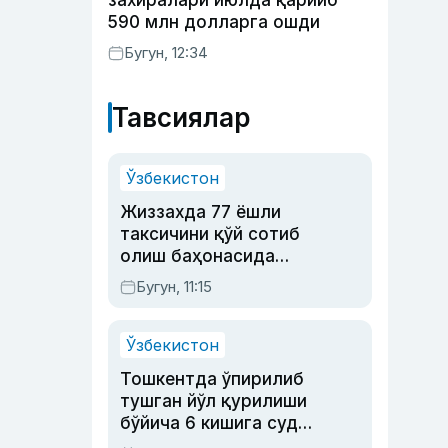
захиралари июлда қарийб
590 млн долларга ошди
Бугун, 12:34
Тавсиялар
Ўзбекистон
Жиззахда 77 ёшли
таксичини қўй сотиб
олиш баҳонасида
яйловга олиб бориб
Бугун, 11:15
ўлдирган йигит 20
йилга қамалди
Ўзбекистон
Тошкентда ўпирилиб
тушган йўл қурилиши
бўйича 6 кишига суд
ҳукми ўқилди