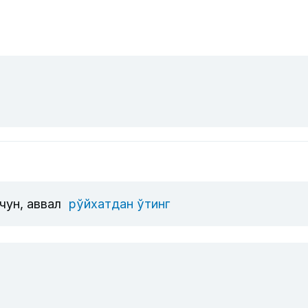
чун, аввал
рўйхатдан ўтинг