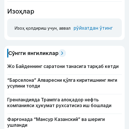
Изоҳлар
рўйхатдан ўтинг
Изоҳ қолдириш учун, аввал
Сўнгги янгиликлар
Жо Байденнинг саратони танасига тарқаб кетди
“Барселона” Алваресни қўлга киритишнинг янги
усулини топди
Гренландияда Трампга алоқадор нефть
компанияси ҳукумат рухсатисиз иш бошлади
Фарғонада “Мансур Казанский” ва шериги
ушланди