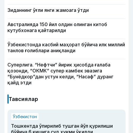
Зиданнинг ўғли янги жамоага ўтди
Австралияда 150 йил олдин олинган китоб
кутубхонага қайтарилди
Ўзбекистонда касбий маҳорат бўйича илк миллий
танлов ғолиблари аниқланди
Суперлига. “Нефтчи” йирик ҳисобда ғалаба
қозонди, “ОКМК” супер камбек эвазига
“Бунёдкор”дан устун келди, “Насаф” дуранг
қайд этди
Тавсиялар
Ўзбекистон
Тошкентда ўпирилиб тушган йўл қурилиши
бўйича 6 кишига суд ҳукми ўқилди