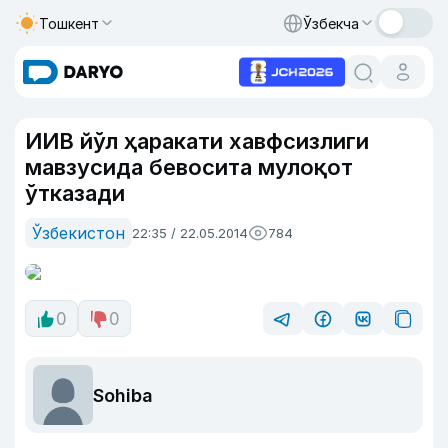
Тошкент
Ўзбекча
ИИВ йўл ҳаракати хавфсизлиги
мавзусида бевосита мулоқот
ўтказади
Ўзбекистон
22:35 / 22.05.2014
784
0
0
Sohiba