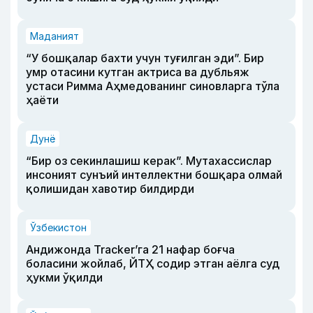
Маданият
“У бошқалар бахти учун туғилган эди”. Бир
умр отасини кутган актриса ва дубльяж
устаси Римма Аҳмедованинг синовларга тўла
ҳаёти
Дунё
“Бир оз секинлашиш керак”. Мутахассислар
инсоният сунъий интеллектни бошқара олмай
қолишидан хавотир билдирди
Ўзбекистон
Андижонда Tracker’га 21 нафар боғча
боласини жойлаб, ЙТҲ содир этган аёлга суд
ҳукми ўқилди