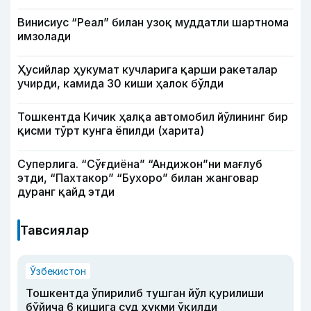
Винисиус “Реал” билан узоқ муддатли шартнома
имзолади
Ҳусийлар ҳукумат кучларига қарши ракеталар
учирди, камида 30 киши ҳалок бўлди
Тошкентда Кичик ҳалқа автомобил йўлининг бир
қисми тўрт кунга ёпилди (харита)
Суперлига. “Сўғдиёна” “Андижон”ни мағлуб
этди, “Пахтакор” “Бухоро” билан жанговар
дуранг қайд этди
Тавсиялар
Ўзбекистон
Тошкентда ўпирилиб тушган йўл қурилиши
бўйича 6 кишига суд ҳукми ўқилди