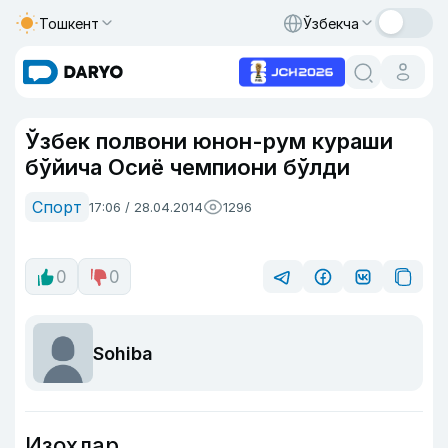
Тошкент
Ўзбекча
Ўзбек полвони юнон-рум кураши
бўйича Осиё чемпиони бўлди
Спорт
17:06 / 28.04.2014
1296
0
0
Sohiba
Изоҳлар