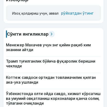
рўйхатдан ўтинг
Изоҳ қолдириш учун, аввал
Сўнгги янгиликлар
Менежер Махачев учун энг қийин рақиб ким
эканини айтди
Трамп туғилганлик бўйича фуқаролик беришни
чеклади
Коттеж савдоси ортидан товламачилик қилган
ака-ука ушланди
Ўзбекистонда олти ойда савдо, хизмат кўрсатиш
ва умумий овқатланиш корхоналари қанча солиқ
тўлагани очиқланди