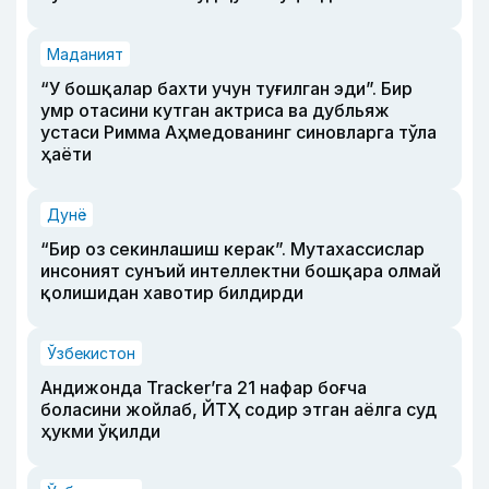
Маданият
“У бошқалар бахти учун туғилган эди”. Бир
умр отасини кутган актриса ва дубльяж
устаси Римма Аҳмедованинг синовларга тўла
ҳаёти
Дунё
“Бир оз секинлашиш керак”. Мутахассислар
инсоният сунъий интеллектни бошқара олмай
қолишидан хавотир билдирди
Ўзбекистон
Андижонда Tracker’га 21 нафар боғча
боласини жойлаб, ЙТҲ содир этган аёлга суд
ҳукми ўқилди