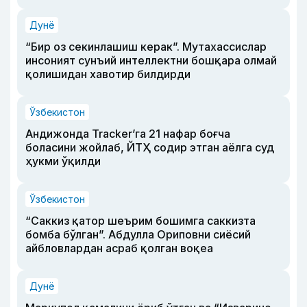
Дунё
“Бир оз секинлашиш керак”. Мутахассислар
инсоният сунъий интеллектни бошқара олмай
қолишидан хавотир билдирди
Ўзбекистон
Андижонда Tracker’га 21 нафар боғча
боласини жойлаб, ЙТҲ содир этган аёлга суд
ҳукми ўқилди
Ўзбекистон
“Саккиз қатор шеърим бошимга саккизта
бомба бўлган”. Абдулла Ориповни сиёсий
айбловлардан асраб қолган воқеа
Дунё