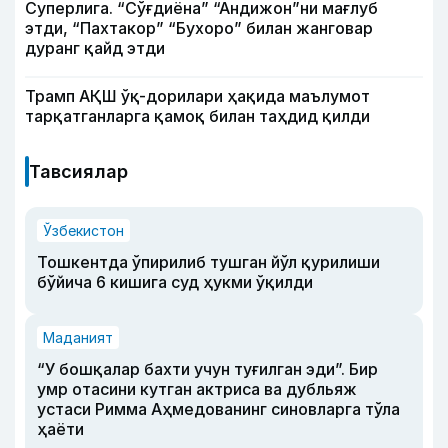
Суперлига. “Сўғдиёна” “Андижон”ни мағлуб
этди, “Пахтакор” “Бухоро” билан жанговар
дуранг қайд этди
Трамп АҚШ ўқ-дорилари ҳақида маълумот
тарқатганларга қамоқ билан таҳдид қилди
Тавсиялар
Ўзбекистон
Тошкентда ўпирилиб тушган йўл қурилиши
бўйича 6 кишига суд ҳукми ўқилди
Маданият
“У бошқалар бахти учун туғилган эди”. Бир
умр отасини кутган актриса ва дубльяж
устаси Римма Аҳмедованинг синовларга тўла
ҳаёти