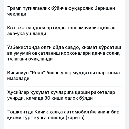
Трамп туғилганлик бўйича фуқаролик беришни
чеклади
Коттеж савдоси ортидан товламачилик қилган
ака-ука ушланди
Ўзбекистонда олти ойда савдо, хизмат кўрсатиш
ва умумий овқатланиш корхоналари қанча солиқ
тўлагани очиқланди
Винисиус “Реал” билан узоқ муддатли шартнома
имзолади
Ҳусийлар ҳукумат кучларига қарши ракеталар
учирди, камида 30 киши ҳалок бўлди
Тошкентда Кичик ҳалқа автомобил йўлининг бир
қисми тўрт кунга ёпилди (харита)