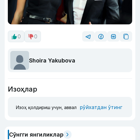
0
0
Shoira Yakubova
Изоҳлар
рўйхатдан ўтинг
Изоҳ қолдириш учун, аввал
Сўнгги янгиликлар