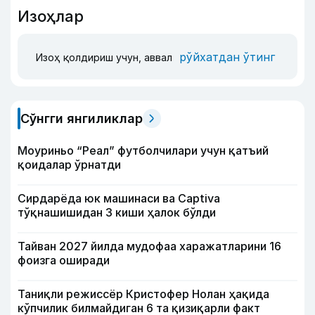
Изоҳлар
рўйхатдан ўтинг
Изоҳ қолдириш учун, аввал
Сўнгги янгиликлар
Моуриньо “Реал” футболчилари учун қатъий
қоидалар ўрнатди
Сирдарёда юк машинаси ва Captiva
тўқнашишидан 3 киши ҳалок бўлди
Тайван 2027 йилда мудофаа харажатларини 16
фоизга оширади
Таниқли режиссёр Кристофер Нолан ҳақида
кўпчилик билмайдиган 6 та қизиқарли факт