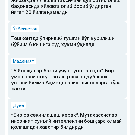
Жиззахда 77 ёшли таксичини қўй сотиб олиш
баҳонасида яйловга олиб бориб ўлдирган
йигит 20 йилга қамалди
Ўзбекистон
Тошкентда ўпирилиб тушган йўл қурилиши
бўйича 6 кишига суд ҳукми ўқилди
Маданият
“У бошқалар бахти учун туғилган эди”. Бир
умр отасини кутган актриса ва дубльяж
устаси Римма Аҳмедованинг синовларга тўла
ҳаёти
Дунё
“Бир оз секинлашиш керак”. Мутахассислар
инсоният сунъий интеллектни бошқара олмай
қолишидан хавотир билдирди