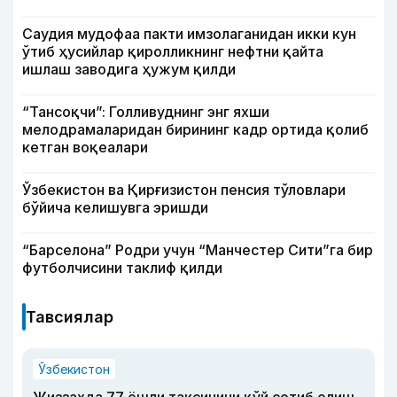
Саудия мудофаа пакти имзолаганидан икки кун
ўтиб ҳусийлар қиролликнинг нефтни қайта
ишлаш заводига ҳужум қилди
“Тансоқчи”: Голливуднинг энг яхши
мелодрамаларидан бирининг кадр ортида қолиб
кетган воқеалари
Ўзбекистон ва Қирғизистон пенсия тўловлари
бўйича келишувга эришди
“Барселона” Родри учун “Манчестер Сити”га бир
футболчисини таклиф қилди
Тавсиялар
Ўзбекистон