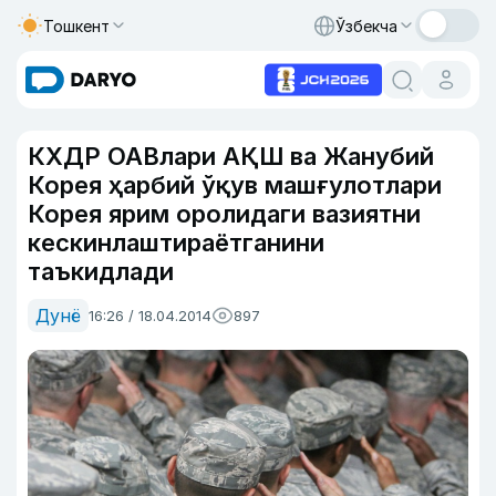
Тошкент
Ўзбекча
КХДР ОАВлари АҚШ ва Жанубий
Корея ҳарбий ўқув машғулотлари
Корея ярим оролидаги вазиятни
кескинлаштираётганини
таъкидлади
Дунё
16:26 / 18.04.2014
897