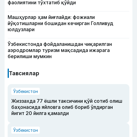
фаолиятини тўхтатиб қўйди
Машҳурлар ҳам йиғлайди: фожиали
йўқотишларни бошидан кечирган Голливуд
юлдузлари
Ўзбекистонда фойдаланишдан чиқарилган
аэродромлар туризм мақсадида ижарага
берилиши мумкин
Тавсиялар
Ўзбекистон
Жиззахда 77 ёшли таксичини қўй сотиб олиш
баҳонасида яйловга олиб бориб ўлдирган
йигит 20 йилга қамалди
Ўзбекистон