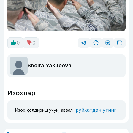
0
0
Shoira Yakubova
Изоҳлар
рўйхатдан ўтинг
Изоҳ қолдириш учун, аввал