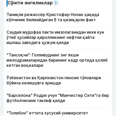
Сўнгги янгиликлар
Таниқли режиссёр Кристофер Нолан ҳақида
кўпчилик билмайдиган 6 та қизиқарли факт
Саудия мудофаа пакти имзолаганидан икки кун
ўтиб ҳусийлар қиролликнинг нефтни қайта
ишлаш заводига ҳужум қилди
“Тансоқчи”: Голливуднинг энг яхши
мелодрамаларидан бирининг кадр ортида қолиб
кетган воқеалари
Ўзбекистон ва Қирғизистон пенсия тўловлари
бўйича келишувга эришди
“Барселона” Родри учун “Манчестер Сити”га бир
футболчисини таклиф қилди
“Толибон” еттита хусусий университет