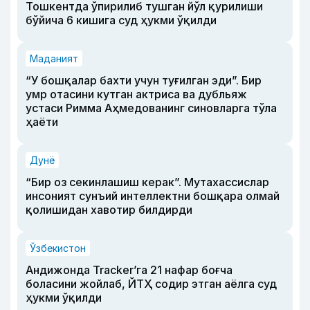
Тошкентда ўпирилиб тушган йўл қурилиши
бўйича 6 кишига суд ҳукми ўқилди
Маданият
“У бошқалар бахти учун туғилган эди”. Бир
умр отасини кутган актриса ва дубльяж
устаси Римма Аҳмедованинг синовларга тўла
ҳаёти
Дунё
“Бир оз секинлашиш керак”. Мутахассислар
инсоният сунъий интеллектни бошқара олмай
қолишидан хавотир билдирди
Ўзбекистон
Андижонда Tracker’га 21 нафар боғча
боласини жойлаб, ЙТҲ содир этган аёлга суд
ҳукми ўқилди