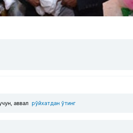
учун, аввал
рўйхатдан ўтинг