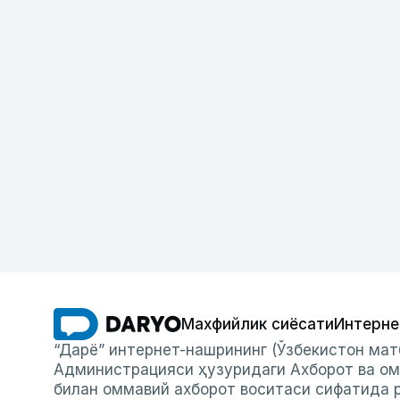
Махфийлик сиёсати
Интерне
“Дарё” интернет-нашрининг (Ўзбекистон мат
Администрацияси ҳузуридаги Ахборот ва ом
билан оммавий ахборот воситаси сифатида р