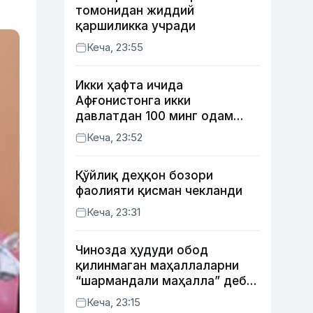
томонидан жиддий
қаршиликка учради
Кеча, 23:55
Икки ҳафта ичида
Афғонистонга икки
давлатдан 100 минг одам
қайтиб келди
Кеча, 23:52
Қўйлиқ деҳқон бозори
фаолияти қисман чекланди
Кеча, 23:31
Чинозда ҳудуди обод
қилинмаган маҳаллаларни
“шармандали маҳалла” деб
белгилаш бошланди
Кеча, 23:15