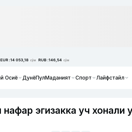
EUR :
RUB :
14 053,18
146,54
сўм
сўм
й Осиё
Дунё
Пул
Маданият
Спорт
Лайфстайл
 нафар эгизакка уч хонали 