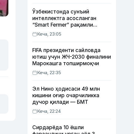
Ўзбекистонда сунъий
интеллектга асосланган
“Smart Fermer” рақамли
платформаси ишга
Кеча, 23:05
туширилади
FIFA президенти сайловда
ютиш учун ЖЧ-2030 финалини
Марокашга топширмоқчи
Кеча, 22:35
Эл Нино ҳодисаси 49 млн
кишини оғир очарчиликка
дучор қилади — БМТ
Кеча, 22:24
Сирдарёда 10 ёшли