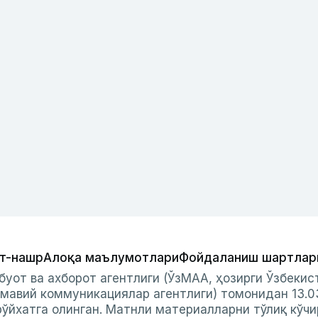
т-нашр
Алоқа маълумотлари
Фойдаланиш шартлар
буот ва ахборот агентлиги (ЎзМАА, ҳозирги Ўзбеки
мавий коммуникациялар агентлиги) томонидан 13.0
ўйхатга олинган. Матнли материалларни тўлиқ кўчи