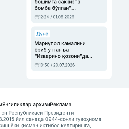
бошимга саккизта
бомба бўлган”.
Абдулла Ориповни
12:24 / 01.08.2026
сиёсий айбловлардан
асраб қолган воқеа
Дунё
Мариупол қамалини
ёриб ўтган ва
“Изварино қозони”дан
чиққан қаҳрамон —
19:50 / 29.07.2026
Украина армияси бош
қўмондони Драпатий
ҳақида
и
Янгиликлар архиви
Реклама
стон Республикаси Президенти
3.2015 йил санада 0944-сонли гувоҳнома
риш ёки қисман иқтибос келтиришга,