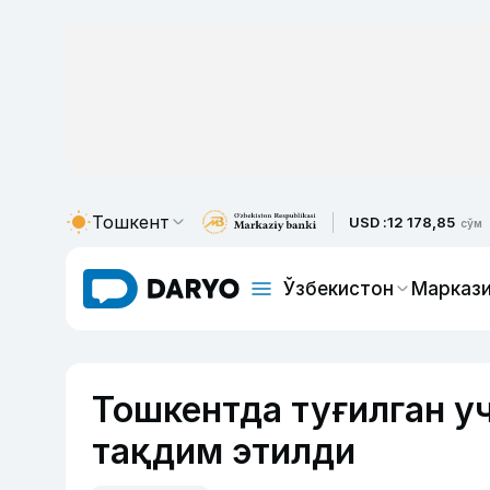
Тошкент
USD :
12 178,85
сўм
Ўзбекистон
Маркази
Тошкентда туғилган уч
тақдим этилди