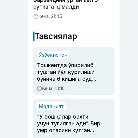
фарзандини урган аёл 3
суткага қамалди
Кеча, 21:45
Тавсиялар
Ўзбекистон
Тошкентда ўпирилиб
тушган йўл қурилиши
бўйича 6 кишига суд
ҳукми ўқилди
Кеча, 10:10
Маданият
“У бошқалар бахти
учун туғилган эди”. Бир
умр отасини кутган
актриса ва дубльяж