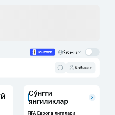
Ўзбекча
Кабинет
Сўнгги
уй
янгиликлар
FIFA Европа лигалари