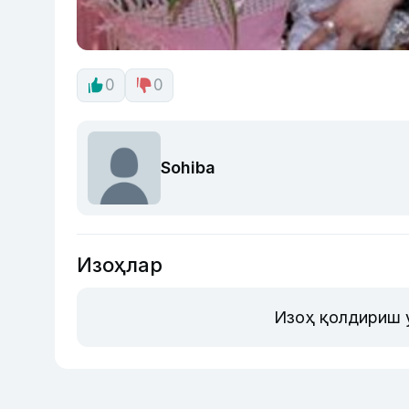
0
0
Sohiba
Изоҳлар
Изоҳ қолдириш 