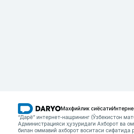
Махфийлик сиёсати
Интерне
“Дарё” интернет-нашрининг (Ўзбекистон мат
Администрацияси ҳузуридаги Ахборот ва ом
билан оммавий ахборот воситаси сифатида р