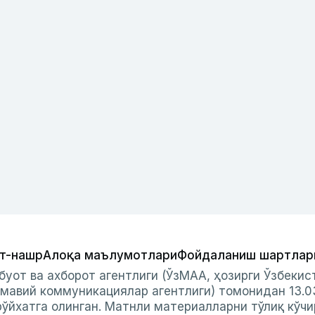
т-нашр
Алоқа маълумотлари
Фойдаланиш шартлар
буот ва ахборот агентлиги (ЎзМАА, ҳозирги Ўзбеки
мавий коммуникациялар агентлиги) томонидан 13.0
ўйхатга олинган. Матнли материалларни тўлиқ кўчи