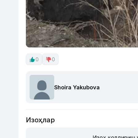
0
0
Shoira Yakubova
Изоҳлар
Изоҳ қолдириш 