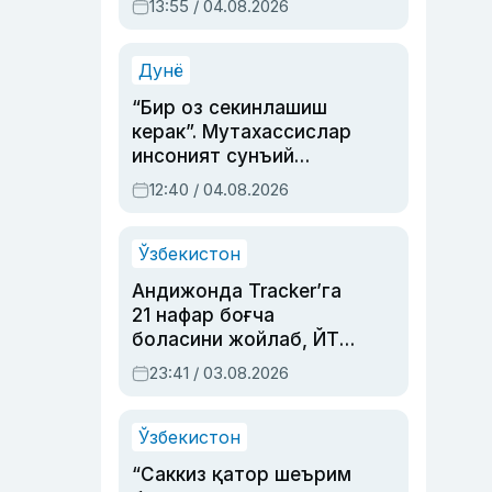
13:55 / 04.08.2026
устаси Римма
Аҳмедованинг
синовларга тўла ҳаёти
Дунё
“Бир оз секинлашиш
керак”. Мутахассислар
инсоният сунъий
интеллектни бошқара
12:40 / 04.08.2026
олмай қолишидан
хавотир билдирди
Ўзбекистон
Андижонда Tracker’га
21 нафар боғча
боласини жойлаб, ЙТҲ
содир этган аёлга суд
23:41 / 03.08.2026
ҳукми ўқилди
Ўзбекистон
“Саккиз қатор шеърим