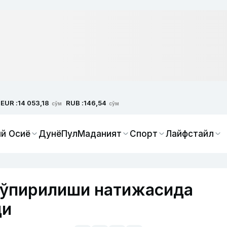
EUR :
RUB :
14 053,18
146,54
сўм
сўм
й Осиё
Дунё
Пул
Маданият
Спорт
Лайфстайл
 ўпирилиши натижасида
ди