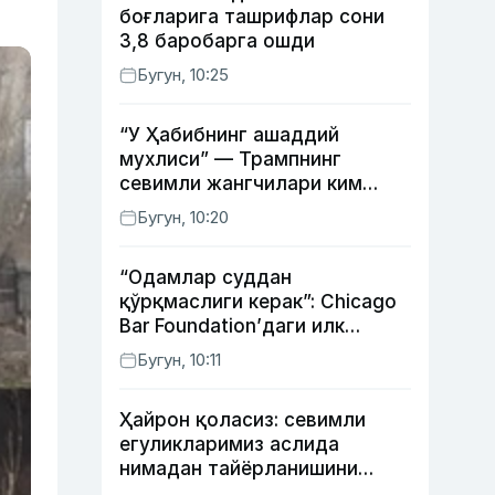
боғларига ташрифлар сони
3,8 баробарга ошди
Бугун, 10:25
“У Ҳабибнинг ашаддий
мухлиси” — Трампнинг
севимли жангчилари ким
экани айтилди
Бугун, 10:20
“Одамлар суддан
қўрқмаслиги керак”: Chicago
Bar Foundation’даги илк
ўзбекистонлик Гўзал
Бугун, 10:11
Абдуахатова
Ҳайрон қоласиз: севимли
егуликларимиз аслида
нимадан тайёрланишини
биласизми?