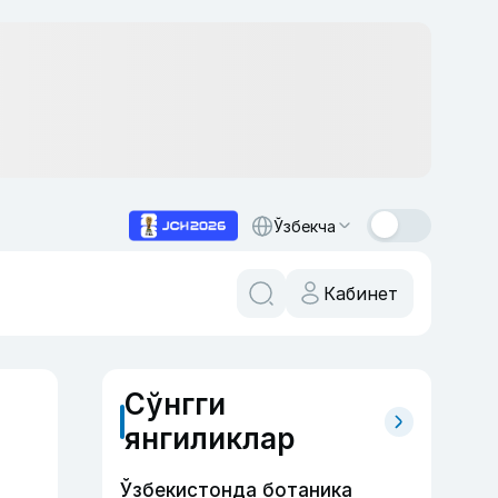
Ўзбекча
Кабинет
Сўнгги
янгиликлар
Ўзбекистонда ботаника