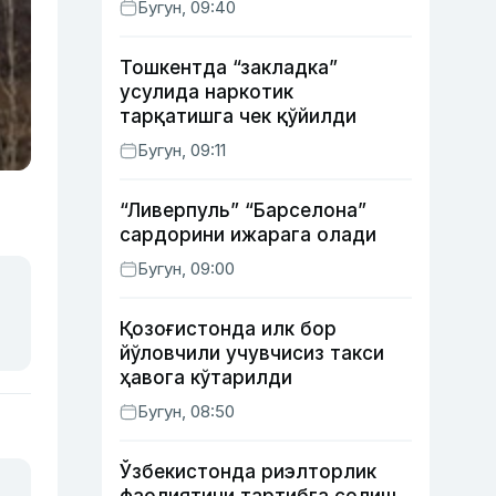
Бугун, 09:40
Тошкентда “закладка”
усулида наркотик
тарқатишга чек қўйилди
Бугун, 09:11
“Ливерпуль” “Барселона”
сардорини ижарага олади
Бугун, 09:00
Қозоғистонда илк бор
йўловчили учувчисиз такси
ҳавога кўтарилди
Бугун, 08:50
Ўзбекистонда риэлторлик