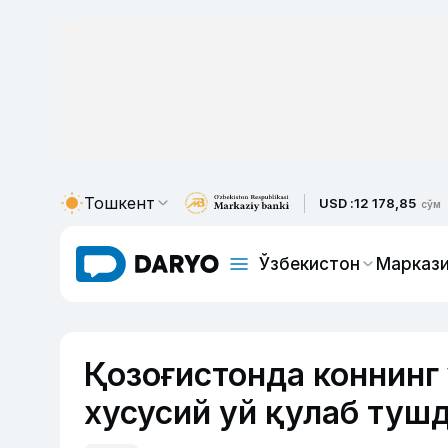
Тошкент
USD :
12 178,85
сўм
Ўзбекистон
Маркази
Қозоғистонда коннинг
хусусий уй қулаб туш