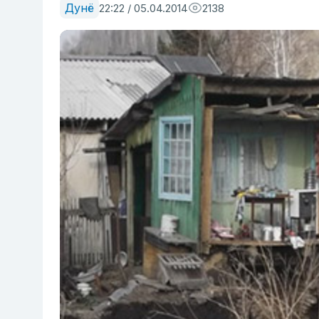
Дунё
22:22 / 05.04.2014
2138