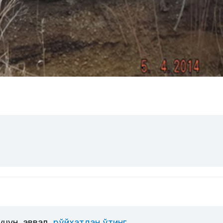
учун, аввал
рўйхатдан ўтинг