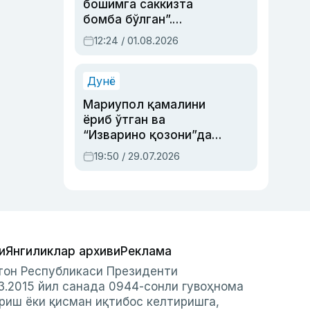
бошимга саккизта
бомба бўлган”.
Абдулла Ориповни
12:24 / 01.08.2026
сиёсий айбловлардан
асраб қолган воқеа
Дунё
Мариупол қамалини
ёриб ўтган ва
“Изварино қозони”дан
чиққан қаҳрамон —
19:50 / 29.07.2026
Украина армияси бош
қўмондони Драпатий
ҳақида
и
Янгиликлар архиви
Реклама
стон Республикаси Президенти
3.2015 йил санада 0944-сонли гувоҳнома
риш ёки қисман иқтибос келтиришга,