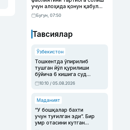
фаолиятини тартибга солиш
учун алоҳида қонун қабул
қилинди
Бугун, 07:50
Тавсиялар
Ўзбекистон
Тошкентда ўпирилиб
тушган йўл қурилиши
бўйича 6 кишига суд
ҳукми ўқилди
10:10 / 05.08.2026
Маданият
“У бошқалар бахти
учун туғилган эди”. Бир
умр отасини кутган
актриса ва дубльяж