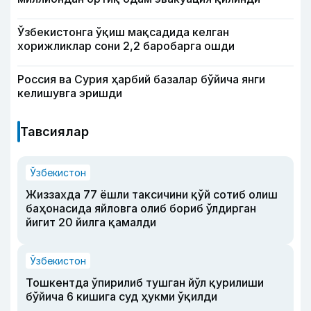
Ўзбекистонга ўқиш мақсадида келган
хорижликлар сони 2,2 баробарга ошди
Россия ва Сурия ҳарбий базалар бўйича янги
келишувга эришди
Тавсиялар
Ўзбекистон
Жиззахда 77 ёшли таксичини қўй сотиб олиш
баҳонасида яйловга олиб бориб ўлдирган
йигит 20 йилга қамалди
Ўзбекистон
Тошкентда ўпирилиб тушган йўл қурилиши
бўйича 6 кишига суд ҳукми ўқилди