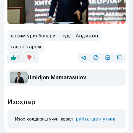
ҳоким ўринбосари
суд
Андижон
талон-тарож
0
0
Umidjon Mamarasulov
Изоҳлар
рўйхатдан ўтинг
Изоҳ қолдириш учун, аввал