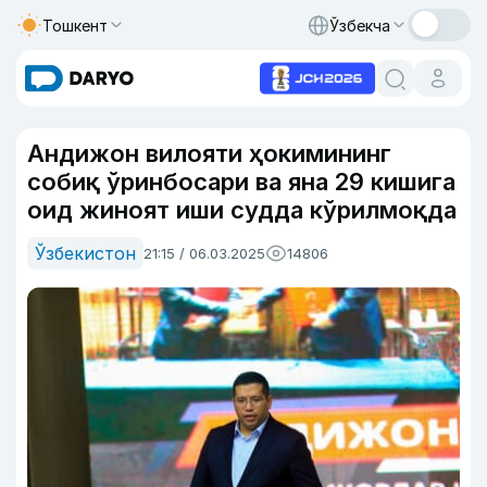
Тошкент
Ўзбекча
Андижон вилояти ҳокимининг
собиқ ўринбосари ва яна 29 кишига
оид жиноят иши судда кўрилмоқда
Ўзбекистон
21:15 / 06.03.2025
14806