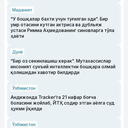
Маданият
“У бошқалар бахти учун туғилган эди”. Бир
умр отасини кутган актриса ва дубльяж
устаси Римма Аҳмедованинг синовларга тўла
ҳаёти
Дунё
“Бир оз секинлашиш керак”. Мутахассислар
инсоният сунъий интеллектни бошқара олмай
қолишидан хавотир билдирди
Ўзбекистон
Андижонда Tracker’га 21 нафар боғча
боласини жойлаб, ЙТҲ содир этган аёлга суд
ҳукми ўқилди
Ўзбекистон