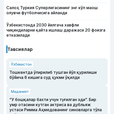
Салоҳ Туркия Суперлигасининг энг кўп маош
олувчи футболчисига айланди
Ўзбекистонда 2030 йилгача хавфли
чиқиндиларни қайта ишлаш даражаси 20 фоизга
етказилади
Тавсиялар
Ўзбекистон
Тошкентда ўпирилиб тушган йўл қурилиши
бўйича 6 кишига суд ҳукми ўқилди
Маданият
“У бошқалар бахти учун туғилган эди”. Бир
умр отасини кутган актриса ва дубльяж
устаси Римма Аҳмедованинг синовларга тўла