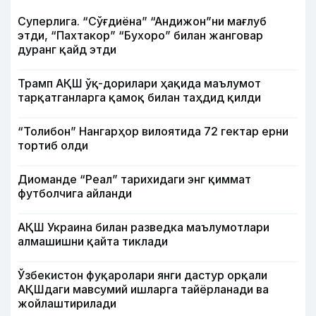
Суперлига. “Сўғдиёна” “Андижон”ни мағлуб
этди, “Пахтакор” “Бухоро” билан жанговар
дуранг қайд этди
Трамп АҚШ ўқ-дорилари ҳақида маълумот
тарқатганларга қамоқ билан таҳдид қилди
“Толибон” Нангарҳор вилоятида 72 гектар ерни
тортиб олди
Диоманде “Реал” тарихидаги энг қиммат
футболчига айланди
АҚШ Украина билан разведка маълумотлари
алмашишни қайта тиклади
Ўзбекистон фуқаролари янги дастур орқали
АҚШдаги мавсумий ишларга тайёрланади ва
жойлаштирилади