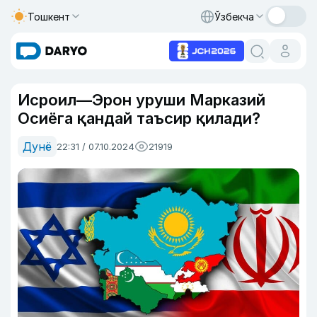
Тошкент
Ўзбекча
Исроил—Эрон уруши Марказий
Осиёга қандай таъсир қилади?
Дунё
22:31 / 07.10.2024
21919