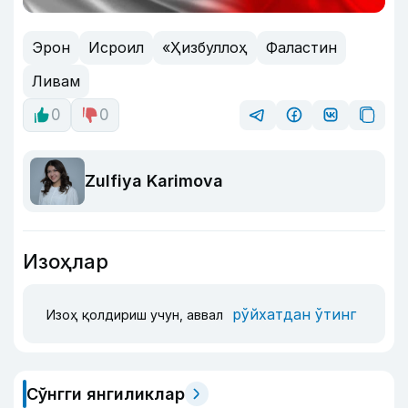
Эрон
Исроил
«Ҳизбуллоҳ
Фаластин
Ливам
0
0
Zulfiya Karimova
Изоҳлар
рўйхатдан ўтинг
Изоҳ қолдириш учун, аввал
Сўнгги янгиликлар