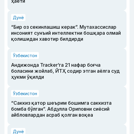
ҳаёти
Дунё
“Бир оз секинлашиш керак”. Мутахассислар
инсоният сунъий интеллектни бошқара олмай
қолишидан хавотир билдирди
Ўзбекистон
Андижонда Tracker’га 21 нафар боғча
боласини жойлаб, ЙТҲ содир этган аёлга суд
ҳукми ўқилди
Ўзбекистон
“Саккиз қатор шеърим бошимга саккизта
бомба бўлган”. Абдулла Ориповни сиёсий
айбловлардан асраб қолган воқеа
Дунё