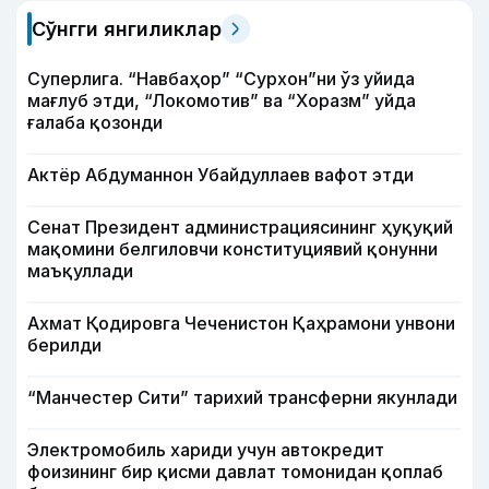
Сўнгги янгиликлар
Суперлига. “Навбаҳор” “Сурхон”ни ўз уйида
мағлуб этди, “Локомотив” ва “Хоразм” уйда
ғалаба қозонди
Актёр Абду­маннон Убайдуллаев вафот этди
Сенат Президент администрациясининг ҳуқуқий
мақомини белгиловчи конституциявий қонунни
маъқуллади
Ахмат Қодировга Чеченистон Қаҳрамони унвони
берилди
“Манчестер Сити” тарихий трансферни якунлади
Электромобиль хариди учун автокредит
фоизининг бир қисми давлат томонидан қоплаб