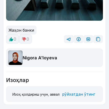
Жаҳон банки
0
0
Nigora A'loyeva
Изоҳлар
рўйхатдан ўтинг
Изоҳ қолдириш учун, аввал