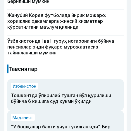
берилиши мумкин
Жанубий Корея футболида йирик можаро:
хорижлик ҳакамларга жинсий хизматлар
кўрсатилгани маълум қилинди
Ўзбекистонда I ва II гуруҳ ногиронлиги бўйича
пенсиялар энди фуқаро мурожаатисиз
тайинланиши мумкин
Тавсиялар
Ўзбекистон
Тошкентда ўпирилиб тушган йўл қурилиши
бўйича 6 кишига суд ҳукми ўқилди
Маданият
“У бошқалар бахти учун туғилган эди”. Бир