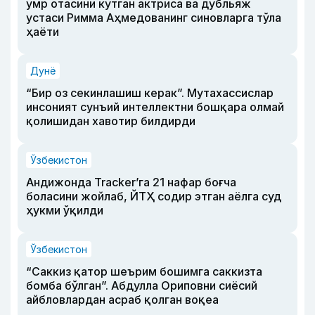
умр отасини кутган актриса ва дубльяж
устаси Римма Аҳмедованинг синовларга тўла
ҳаёти
Дунё
“Бир оз секинлашиш керак”. Мутахассислар
инсоният сунъий интеллектни бошқара олмай
қолишидан хавотир билдирди
Ўзбекистон
Андижонда Tracker’га 21 нафар боғча
боласини жойлаб, ЙТҲ содир этган аёлга суд
ҳукми ўқилди
Ўзбекистон
“Саккиз қатор шеърим бошимга саккизта
бомба бўлган”. Абдулла Ориповни сиёсий
айбловлардан асраб қолган воқеа