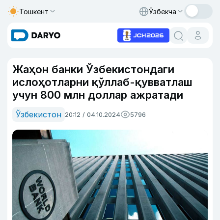
Тошкент
Ўзбекча
Жаҳон банки Ўзбекистондаги
ислоҳотларни қўллаб-қувватлаш
учун 800 млн доллар ажратади
Ўзбекистон
20:12 / 04.10.2024
5796