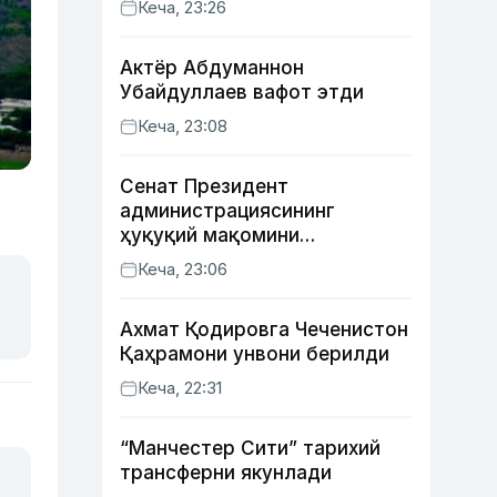
Кеча, 23:26
қозонди
Актёр Абду­маннон
Убайдуллаев вафот этди
Кеча, 23:08
Сенат Президент
администрациясининг
ҳуқуқий мақомини
белгиловчи конституциявий
Кеча, 23:06
қонунни маъқуллади
Ахмат Қодировга Чеченистон
Қаҳрамони унвони берилди
Кеча, 22:31
“Манчестер Сити” тарихий
трансферни якунлади