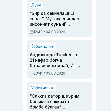
синовларга тўла ҳаёти
Дунё
“Бир оз секинлашиш
керак”. Мутахассислар
инсоният сунъий
интеллектни бошқара
12:40 / 04.08.2026
олмай қолишидан
хавотир билдирди
Ўзбекистон
Андижонда Tracker’га
21 нафар боғча
боласини жойлаб, ЙТҲ
содир этган аёлга суд
23:41 / 03.08.2026
ҳукми ўқилди
Ўзбекистон
“Саккиз қатор шеърим
бошимга саккизта
бомба бўлган”.