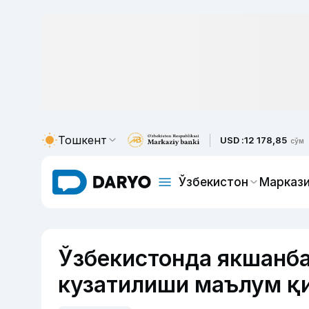
Тошкент
USD :
12 178,85
сўм
Ўзбекистон
Маркази
Ўзбекистонда якшанба
кузатилиши маълум қ