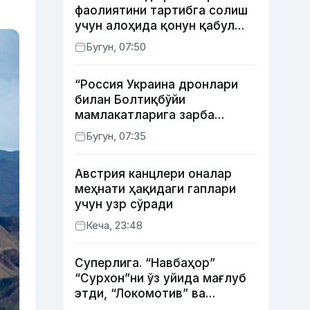
фаолиятини тартибга солиш
учун алоҳида қонун қабул
қилинди
Бугун, 07:50
“Россия Украина дронлари
билан Болтиқбўйи
мамлакатларига зарба
бермоқчи” — Литва мудофаа
Бугун, 07:35
вазири
Австрия канцлери оналар
меҳнати ҳақидаги гаплари
учун узр сўради
Кеча, 23:48
Суперлига. “Навбаҳор”
“Сурхон”ни ўз уйида мағлуб
этди, “Локомотив” ва
“Хоразм” уйда ғалаба