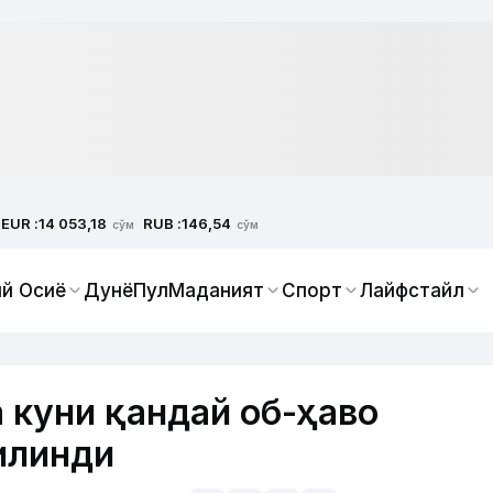
EUR :
RUB :
14 053,18
146,54
сўм
сўм
й Осиё
Дунё
Пул
Маданият
Спорт
Лайфстайл
 куни қандай об-ҳаво
илинди