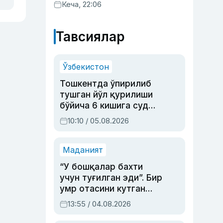
Кеча, 22:06
Тавсиялар
Ўзбекистон
Тошкентда ўпирилиб
тушган йўл қурилиши
бўйича 6 кишига суд
ҳукми ўқилди
10:10 / 05.08.2026
Маданият
“У бошқалар бахти
учун туғилган эди”. Бир
умр отасини кутган
актриса ва дубльяж
13:55 / 04.08.2026
устаси Римма
Аҳмедованинг