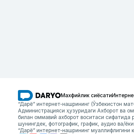
Махфийлик сиёсати
Интерне
“Дарё” интернет-нашрининг (Ўзбекистон мат
Администрацияси ҳузуридаги Ахборот ва ом
билан оммавий ахборот воситаси сифатида р
шунингдек, фотографик, график, аудио ва/ёк
“Дарё” интернет-нашрининг муаллифлигини к