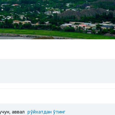
учун, аввал
рўйхатдан ўтинг