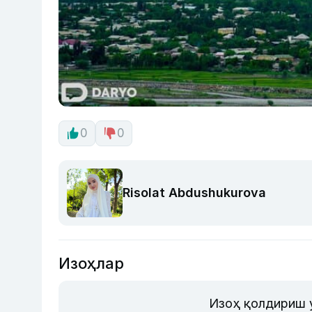
0
0
Risolat Abdushukurova
Изоҳлар
Изоҳ қолдириш 