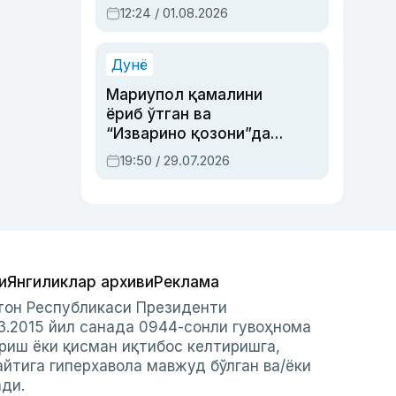
Абдулла Ориповни
12:24 / 01.08.2026
сиёсий айбловлардан
асраб қолган воқеа
Дунё
Мариупол қамалини
ёриб ўтган ва
“Изварино қозони”дан
чиққан қаҳрамон —
19:50 / 29.07.2026
Украина армияси бош
қўмондони Драпатий
ҳақида
и
Янгиликлар архиви
Реклама
стон Республикаси Президенти
3.2015 йил санада 0944-сонли гувоҳнома
риш ёки қисман иқтибос келтиришга,
айтига гиперхавола мавжуд бўлган ва/ёки
ади.