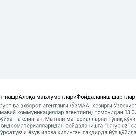
т-нашр
Алоқа маълумотлари
Фойдаланиш шартлар
буот ва ахборот агентлиги (ЎзМАА, ҳозирги Ўзбеки
мавий коммуникациялар агентлиги) томонидан 13.0
ўйхатга олинган. Матнли материалларни тўлиқ кўчи
и видеоматериалларидан фойдаланишга “daryo.uz” с
ўрсатувчи ёзув илова қилинган тақдирда йўл қўйил