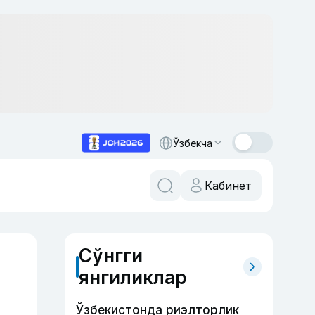
Ўзбекча
Кабинет
Сўнгги
янгиликлар
Ўзбекистонда риэлторлик