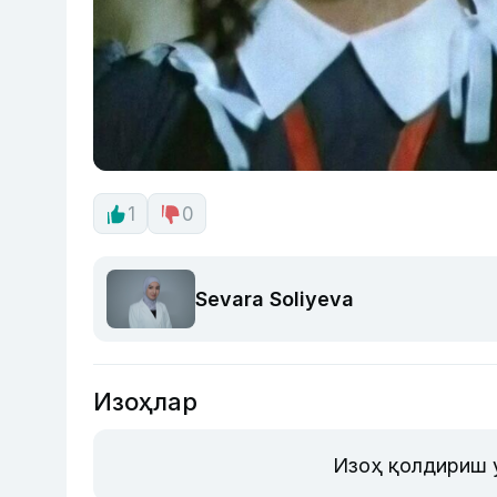
1
0
Sevara Soliyeva
Изоҳлар
Изоҳ қолдириш 