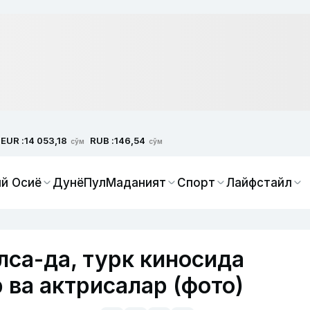
EUR :
RUB :
14 053,18
146,54
сўм
сўм
й Осиё
Дунё
Пул
Маданият
Спорт
Лайфстайл
лса-да, турк киносида
 ва актрисалар (фото)