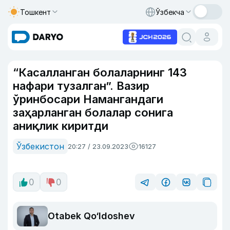
Тошкент
Ўзбекча
“Касалланган болаларнинг 143
нафари тузалган”. Вазир
ўринбосари Намангандаги
заҳарланган болалар сонига
аниқлик киритди
Ўзбекистон
20:27 / 23.09.2023
16127
0
0
Otabek Qo‘ldoshev