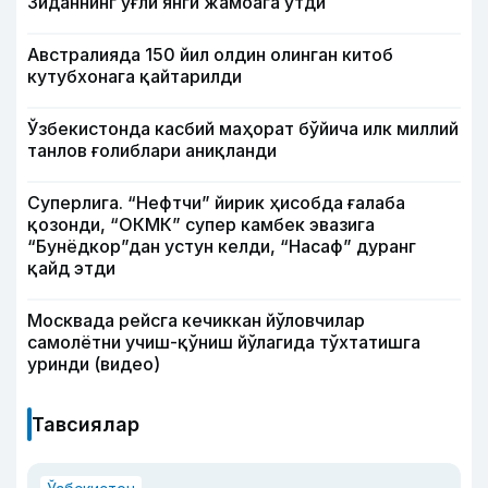
Зиданнинг ўғли янги жамоага ўтди
Австралияда 150 йил олдин олинган китоб
кутубхонага қайтарилди
Ўзбекистонда касбий маҳорат бўйича илк миллий
танлов ғолиблари аниқланди
Суперлига. “Нефтчи” йирик ҳисобда ғалаба
қозонди, “ОКМК” супер камбек эвазига
“Бунёдкор”дан устун келди, “Насаф” дуранг
қайд этди
Москвада рейсга кечиккан йўловчилар
самолётни учиш-қўниш йўлагида тўхтатишга
уринди (видео)
Тавсиялар