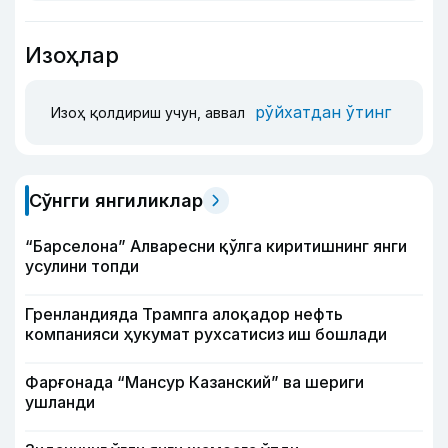
Изоҳлар
рўйхатдан ўтинг
Изоҳ қолдириш учун, аввал
Сўнгги янгиликлар
“Барселона” Алваресни қўлга киритишнинг янги
усулини топди
Гренландияда Трампга алоқадор нефть
компанияси ҳукумат рухсатисиз иш бошлади
Фарғонада “Мансур Казанский” ва шериги
ушланди