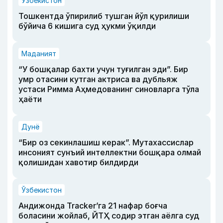
Ўзбекистон
Тошкентда ўпирилиб тушган йўл қурилиши
бўйича 6 кишига суд ҳукми ўқилди
Маданият
“У бошқалар бахти учун туғилган эди”. Бир
умр отасини кутган актриса ва дубльяж
устаси Римма Аҳмедованинг синовларга тўла
ҳаёти
Дунё
“Бир оз секинлашиш керак”. Мутахассислар
инсоният сунъий интеллектни бошқара олмай
қолишидан хавотир билдирди
Ўзбекистон
Андижонда Tracker’га 21 нафар боғча
боласини жойлаб, ЙТҲ содир этган аёлга суд