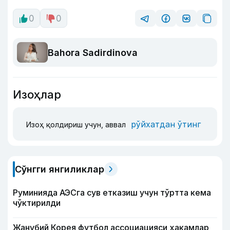
0
0
Bahora Sadirdinova
Изоҳлар
рўйхатдан ўтинг
Изоҳ қолдириш учун, аввал
Сўнгги янгиликлар
Руминияда АЭСга сув етказиш учун тўртта кема
чўктирилди
Жанубий Корея футбол ассоциацияси ҳакамлар