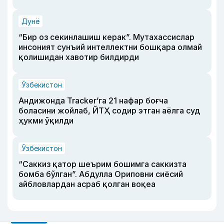
Дунё
“Бир оз секинлашиш керак”. Мутахассислар
инсоният сунъий интеллектни бошқара олмай
қолишидан хавотир билдирди
Ўзбекистон
Андижонда Tracker’га 21 нафар боғча
боласини жойлаб, ЙТҲ содир этган аёлга суд
ҳукми ўқилди
Ўзбекистон
“Саккиз қатор шеърим бошимга саккизта
бомба бўлган”. Абдулла Ориповни сиёсий
айбловлардан асраб қолган воқеа