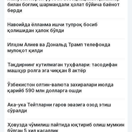
билан боғлиқ шармандали ҳолат бўйича баёнот
берди
Навоийда ёлланма ишчи тупроқ босиб
қолишидан ҳалок бўлди
Илҳом Алиев ва Дональд Трамп телефонда
мулоқот қилди
Тақдирнинг кутилмаган туҳфалари: тасодифан
машҳур ролга эга чиққан 8 актёр
Ўзбекистон олтин-валюта захиралари июлда
қарийб 590 млн долларга ошди
Ака-ука Тейтларни гаров эвазига озод этиш
сўралди
Ҳовузда чўмилиш пайтида юқтириб олиш мумкин
бўлган 5 хил касаллик