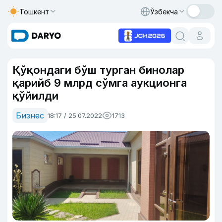
Тошкент
Ўзбекча
Қўқондаги бўш турган бинолар
қарийб 9 млрд сўмга аукционга
қўйилди
Бизнес
18:17 / 25.07.2022
1713