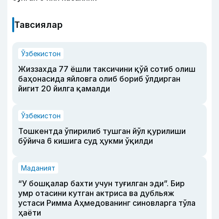
Тавсиялар
Ўзбекистон
Жиззахда 77 ёшли таксичини қўй сотиб олиш
баҳонасида яйловга олиб бориб ўлдирган
йигит 20 йилга қамалди
Ўзбекистон
Тошкентда ўпирилиб тушган йўл қурилиши
бўйича 6 кишига суд ҳукми ўқилди
Маданият
“У бошқалар бахти учун туғилган эди”. Бир
умр отасини кутган актриса ва дубльяж
устаси Римма Аҳмедованинг синовларга тўла
ҳаёти