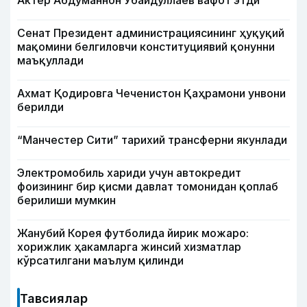
Актёр Абду­маннон Убайдуллаев вафот этди
Сенат Президент администрациясининг ҳуқуқий
мақомини белгиловчи конституциявий қонунни
маъқуллади
Ахмат Қодировга Чеченистон Қаҳрамони унвони
берилди
“Манчестер Сити” тарихий трансферни якунлади
Электромобиль хариди учун автокредит
фоизининг бир қисми давлат томонидан қоплаб
берилиши мумкин
Жанубий Корея футболида йирик можаро:
хорижлик ҳакамларга жинсий хизматлар
кўрсатилгани маълум қилинди
Тавсиялар