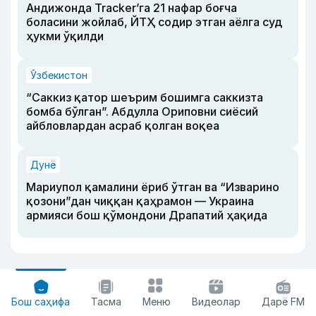
Андижонда Tracker’га 21 нафар боғча
боласини жойлаб, ЙТҲ содир этган аёлга суд
ҳукми ўқилди
Ўзбекистон
“Саккиз қатор шеърим бошимга саккизта
бомба бўлган”. Абдулла Ориповни сиёсий
айбловлардан асраб қолган воқеа
Дунё
Мариупол қамалини ёриб ўтган ва “Изварино
қозони”дан чиққан қаҳрамон — Украина
армияси бош қўмондони Драпатий ҳақида
Бош саҳифа
Тасма
Меню
Видеолар
Дарё FM