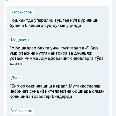
Ўзбекистон
Тошкентда ўпирилиб тушган йўл қурилиши
бўйича 6 кишига суд ҳукми ўқилди
Маданият
“У бошқалар бахти учун туғилган эди”. Бир
умр отасини кутган актриса ва дубльяж
устаси Римма Аҳмедованинг синовларга тўла
ҳаёти
Дунё
“Бир оз секинлашиш керак”. Мутахассислар
инсоният сунъий интеллектни бошқара олмай
қолишидан хавотир билдирди
Ўзбекистон