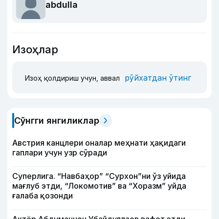
abdulla
Изоҳлар
рўйхатдан ўтинг
Изоҳ қолдириш учун, аввал
Сўнгги янгиликлар
Австрия канцлери оналар меҳнати ҳақидаги
гаплари учун узр сўради
Суперлига. “Навбаҳор” “Сурхон”ни ўз уйида
мағлуб этди, “Локомотив” ва “Хоразм” уйда
ғалаба қозонди