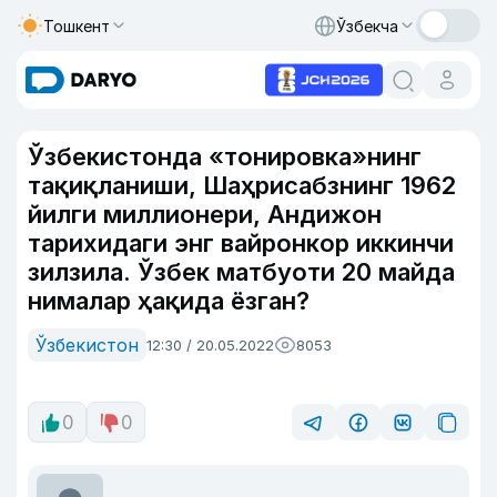
Тошкент
Ўзбекча
Ўзбекистонда «тонировка»нинг
тақиқланиши, Шаҳрисабзнинг 1962
йилги миллионери, Андижон
тарихидаги энг вайронкор иккинчи
зилзила. Ўзбек матбуоти 20 майда
нималар ҳақида ёзган?
Ўзбекистон
12:30 / 20.05.2022
8053
0
0