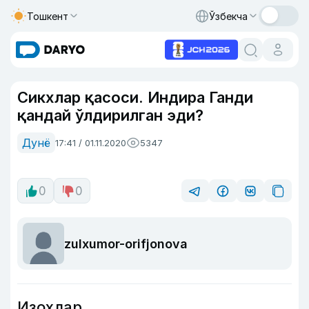
Тошкент
Ўзбекча
Сикхлар қасоси. Индира Ганди
қандай ўлдирилган эди?
Дунё
17:41 / 01.11.2020
5347
0
0
zulxumor-orifjonova
Изоҳлар