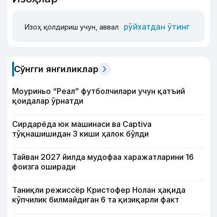
рўйхатдан ўтинг
Изоҳ қолдириш учун, аввал
Сўнгги янгиликлар
Моуриньо “Реал” футболчилари учун қатъий
қоидалар ўрнатди
Сирдарёда юк машинаси ва Captiva
тўқнашишидан 3 киши ҳалок бўлди
Тайван 2027 йилда мудофаа харажатларини 16
фоизга оширади
Таниқли режиссёр Кристофер Нолан ҳақида
кўпчилик билмайдиган 6 та қизиқарли факт