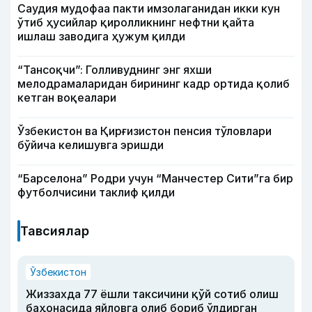
Саудия мудофаа пакти имзолаганидан икки кун
ўтиб ҳусийлар қиролликнинг нефтни қайта
ишлаш заводига ҳужум қилди
“Тансоқчи”: Голливуднинг энг яхши
мелодрамаларидан бирининг кадр ортида қолиб
кетган воқеалари
Ўзбекистон ва Қирғизистон пенсия тўловлари
бўйича келишувга эришди
“Барселона” Родри учун “Манчестер Сити”га бир
футболчисини таклиф қилди
Тавсиялар
Ўзбекистон
Жиззахда 77 ёшли таксичини қўй сотиб олиш
баҳонасида яйловга олиб бориб ўлдирган