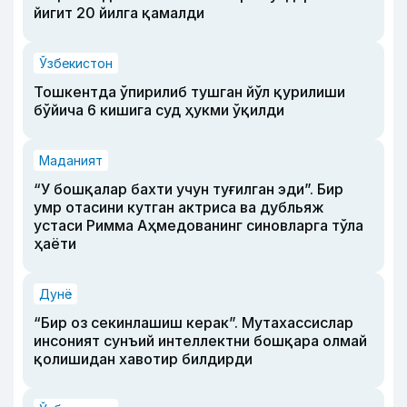
йигит 20 йилга қамалди
Ўзбекистон
Тошкентда ўпирилиб тушган йўл қурилиши
бўйича 6 кишига суд ҳукми ўқилди
Маданият
“У бошқалар бахти учун туғилган эди”. Бир
умр отасини кутган актриса ва дубльяж
устаси Римма Аҳмедованинг синовларга тўла
ҳаёти
Дунё
“Бир оз секинлашиш керак”. Мутахассислар
инсоният сунъий интеллектни бошқара олмай
қолишидан хавотир билдирди