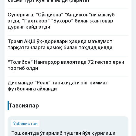
қисми тўрт кунга ёпилди (харита)
Суперлига. “Сўғдиёна” “Андижон”ни мағлуб
этди, “Пахтакор” “Бухоро” билан жанговар
дуранг қайд этди
Трамп АҚШ ўқ-дорилари ҳақида маълумот
тарқатганларга қамоқ билан таҳдид қилди
“Толибон” Нангарҳор вилоятида 72 гектар ерни
тортиб олди
Диоманде “Реал” тарихидаги энг қиммат
футболчига айланди
Тавсиялар
Ўзбекистон
Тошкентда ўпирилиб тушган йўл қурилиши