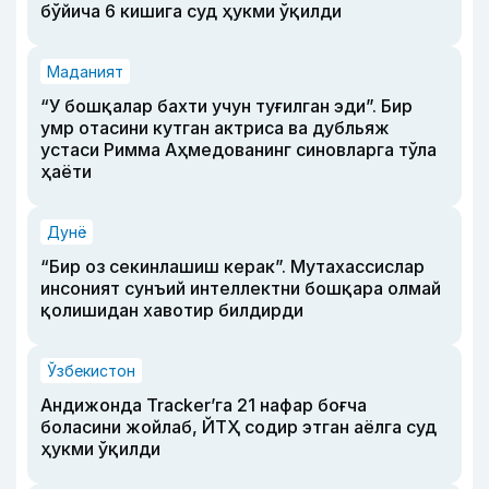
бўйича 6 кишига суд ҳукми ўқилди
Маданият
“У бошқалар бахти учун туғилган эди”. Бир
умр отасини кутган актриса ва дубльяж
устаси Римма Аҳмедованинг синовларга тўла
ҳаёти
Дунё
“Бир оз секинлашиш керак”. Мутахассислар
инсоният сунъий интеллектни бошқара олмай
қолишидан хавотир билдирди
Ўзбекистон
Андижонда Tracker’га 21 нафар боғча
боласини жойлаб, ЙТҲ содир этган аёлга суд
ҳукми ўқилди