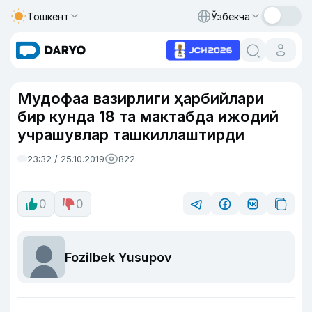
Тошкент
Ўзбекча
Мудофаа вазирлиги ҳарбийлари
бир кунда 18 та мактабда ижодий
учрашувлар ташкиллаштирди
23:32 / 25.10.2019
822
0
0
Fozilbek Yusupov