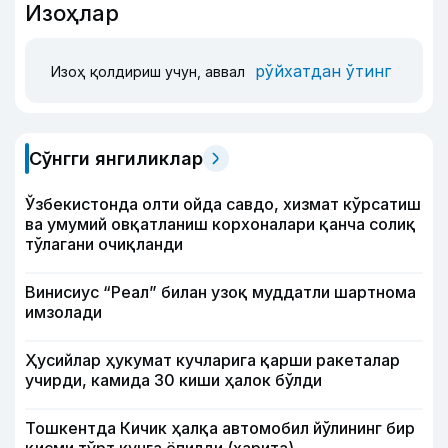
Изоҳлар
рўйхатдан ўтинг
Изоҳ қолдириш учун, аввал
Сўнгги янгиликлар
Ўзбекистонда олти ойда савдо, хизмат кўрсатиш
ва умумий овқатланиш корхоналари қанча солиқ
тўлагани очиқланди
Винисиус “Реал” билан узоқ муддатли шартнома
имзолади
Ҳусийлар ҳукумат кучларига қарши ракеталар
учирди, камида 30 киши ҳалок бўлди
Тошкентда Кичик ҳалқа автомобил йўлининг бир