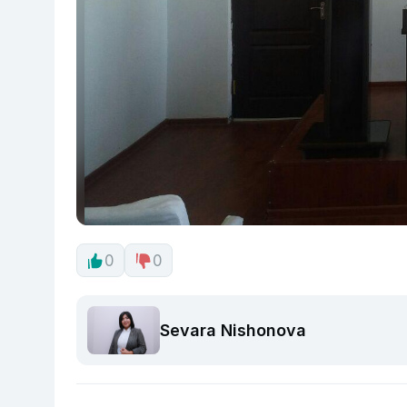
0
0
Sevara Nishonova