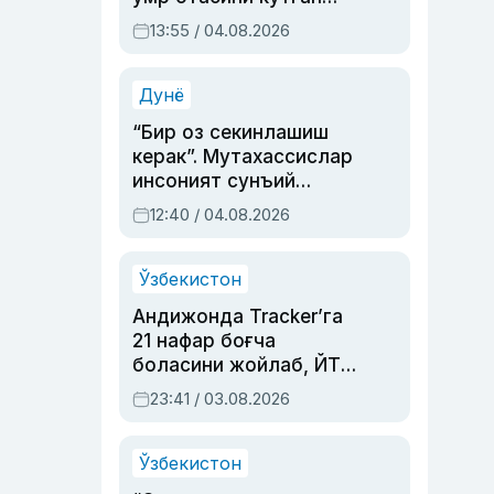
актриса ва дубльяж
13:55 / 04.08.2026
устаси Римма
Аҳмедованинг
синовларга тўла ҳаёти
Дунё
“Бир оз секинлашиш
керак”. Мутахассислар
инсоният сунъий
интеллектни бошқара
12:40 / 04.08.2026
олмай қолишидан
хавотир билдирди
Ўзбекистон
Андижонда Tracker’га
21 нафар боғча
боласини жойлаб, ЙТҲ
содир этган аёлга суд
23:41 / 03.08.2026
ҳукми ўқилди
Ўзбекистон