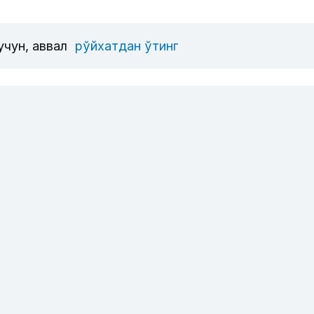
учун, аввал
рўйхатдан ўтинг