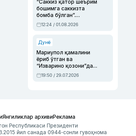
“Саккиз қатор шеърим
бошимга саккизта
бомба бўлган”.
Абдулла Ориповни
12:24 / 01.08.2026
сиёсий айбловлардан
асраб қолган воқеа
Дунё
Мариупол қамалини
ёриб ўтган ва
“Изварино қозони”дан
чиққан қаҳрамон —
19:50 / 29.07.2026
Украина армияси бош
қўмондони Драпатий
ҳақида
и
Янгиликлар архиви
Реклама
стон Республикаси Президенти
3.2015 йил санада 0944-сонли гувоҳнома