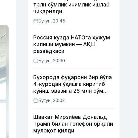
трлн сўмлик ичимлик ишлаб
чиқарилди
Бугун, 20:45
Россия кузда НАТОга ҳужум
қилиши мумкин — АҚШ
разведкаси
Бугун, 20:30
Бухорода фуқарони бир йўла
4-курсдан ўқишга киритиб
қўйиш эвазига 26 млн сўм
олган шахс ушланди
Бугун, 20:02
Шавкат Мирзиёев Дональд
Трамп билан телефон орқали
мулоқот қилди