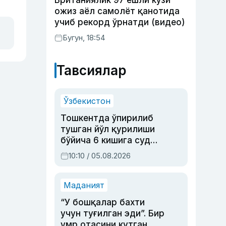
Британиялик 97 ёшли кўзи
ожиз аёл самолёт қанотида
учиб рекорд ўрнатди (видео)
Бугун, 18:54
Тавсиялар
Ўзбекистон
Тошкентда ўпирилиб
тушган йўл қурилиши
бўйича 6 кишига суд
ҳукми ўқилди
10:10 / 05.08.2026
Маданият
“У бошқалар бахти
учун туғилган эди”. Бир
умр отасини кутган