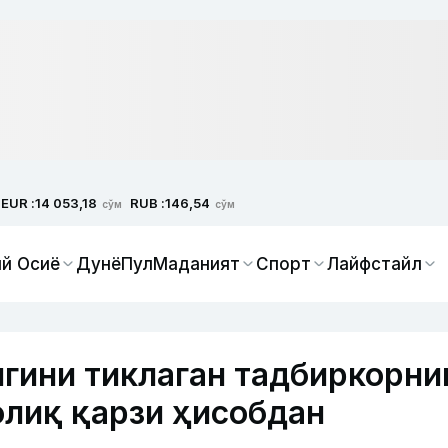
EUR :
RUB :
14 053,18
146,54
сўм
сўм
й Осиё
Дунё
Пул
Маданият
Спорт
Лайфстайл
гини тиклаган тадбиркорни
олиқ қарзи ҳисобдан