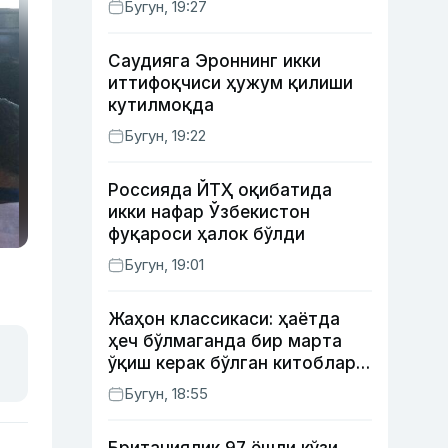
Бугун, 19:27
Саудияга Эроннинг икки
иттифоқчиси ҳужум қилиши
кутилмоқда
Бугун, 19:22
Россияда ЙТҲ оқибатида
икки нафар Ўзбекистон
фуқароси ҳалок бўлди
Бугун, 19:01
Жаҳон классикаси: ҳаётда
ҳеч бўлмаганда бир марта
ўқиш керак бўлган китоблар
(II қисм)
Бугун, 18:55