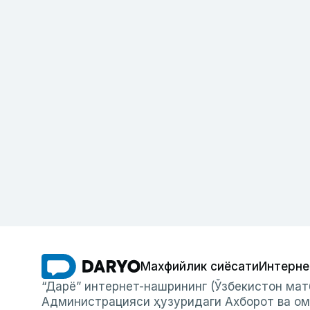
Махфийлик сиёсати
Интерне
“Дарё” интернет-нашрининг (Ўзбекистон мат
Администрацияси ҳузуридаги Ахборот ва ом