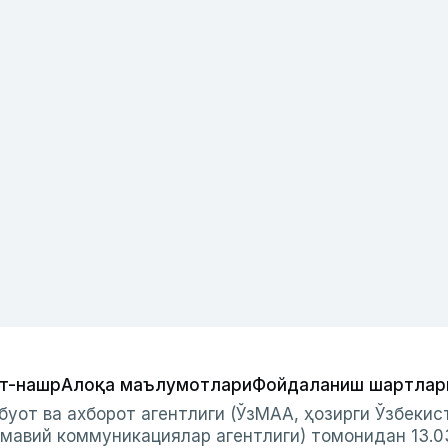
т-нашр
Алоқа маълумотлари
Фойдаланиш шартлар
буот ва ахборот агентлиги (ЎзМАА, ҳозирги Ўзбеки
мавий коммуникациялар агентлиги) томонидан 13.0