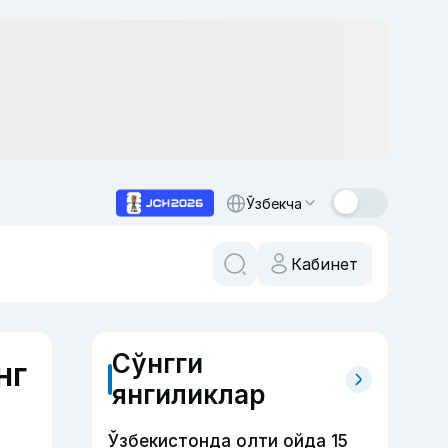
Ўзбекча
Кабинет
Сўнгги
нг
янгиликлар
Ўзбекистонда олти ойда 15