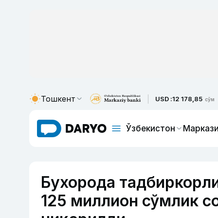
Тошкент
USD :
12 178,85
сўм
Ўзбекистон
Маркази
Бухорода тадбиркорли
125 миллион сўмлик с