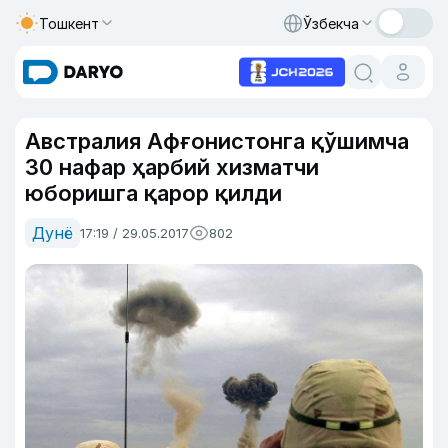
Тошкент
Ўзбекча
Австралия Афғонистонга қўшимча
30 нафар ҳарбий хизматчи
юборишга қарор қилди
Дунё
17:19 / 29.05.2017
802