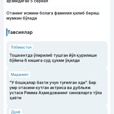
арзийдиган 5 сериал
Отанинг исмини болага фамилия қилиб бериш
мумкин бўлади
Тавсиялар
Ўзбекистон
Тошкентда ўпирилиб тушган йўл қурилиши
бўйича 6 кишига суд ҳукми ўқилди
Маданият
“У бошқалар бахти учун туғилган эди”. Бир
умр отасини кутган актриса ва дубльяж
устаси Римма Аҳмедованинг синовларга тўла
ҳаёти
Дунё