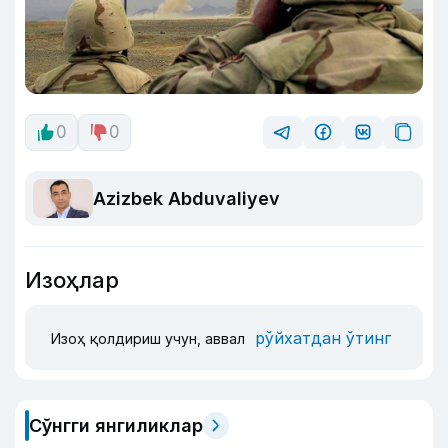
0
0
Azizbek Abduvaliyev
Изоҳлар
рўйхатдан ўтинг
Изоҳ қолдириш учун, аввал
Сўнгги янгиликлар