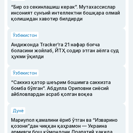
“Бир оз секинлашиш керак”. Мутахассислар
инсоният сунъий интеллектни бошқара олмай
қолишидан хавотир билдирди
Ўзбекистон
Андижонда Tracker’га 21 нафар боғча
боласини жойлаб, ЙТҲ содир этган аёлга суд
ҳукми ўқилди
Ўзбекистон
“Саккиз қатор шеърим бошимга саккизта
бомба бўлган”. Абдулла Ориповни сиёсий
айбловлардан асраб қолган воқеа
Дунё
Мариупол қамалини ёриб ўтган ва “Изварино
қозони”дан чиққан қаҳрамон — Украина
армияси бош қўмондони Драпатий ҳақида