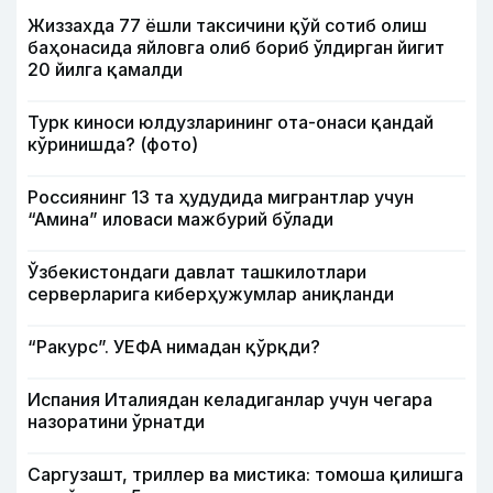
Жиззахда 77 ёшли таксичини қўй сотиб олиш
баҳонасида яйловга олиб бориб ўлдирган йигит
20 йилга қамалди
Турк киноси юлдузларининг ота-онаси қандай
кўринишда? (фото)
Россиянинг 13 та ҳудудида мигрантлар учун
“Амина” иловаси мажбурий бўлади
Ўзбекистондаги давлат ташкилотлари
серверларига киберҳужумлар аниқланди
“Ракурс”. УЕФА нимадан қўрқди?
Испания Италиядан келадиганлар учун чегара
назоратини ўрнатди
Саргузашт, триллер ва мистика: томоша қилишга