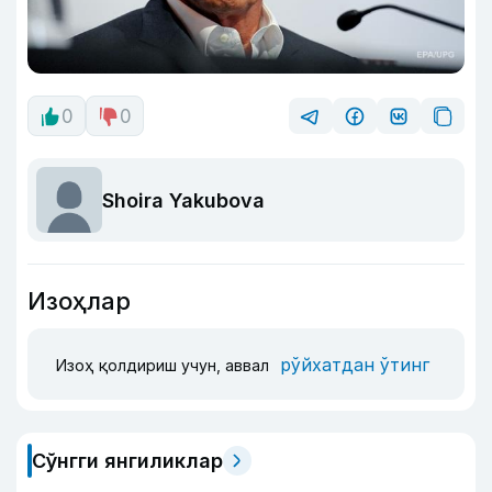
0
0
Shoira Yakubova
Изоҳлар
рўйхатдан ўтинг
Изоҳ қолдириш учун, аввал
Сўнгги янгиликлар