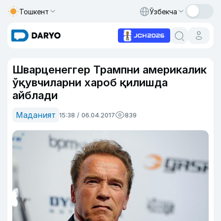
Тошкент
Ўзбекча
Шварценеггер Трампни америкалик
ўқувчиларни хароб қилишда
айблади
Маданият
15:38 / 06.04.2017
839