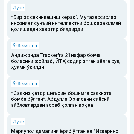
Дунё
“Бир оз секинлашиш керак”. Мутахассислар
инсоният сунъий интеллектни бошқара олмай
қолишидан хавотир билдирди
Ўзбекистон
Андижонда Tracker’га 21 нафар боғча
боласини жойлаб, ЙТҲ содир этган аёлга суд
ҳукми ўқилди
Ўзбекистон
“Саккиз қатор шеърим бошимга саккизта
бомба бўлган”. Абдулла Ориповни сиёсий
айбловлардан асраб қолган воқеа
Дунё
Мариупол қамалини ёриб ўтган ва “Изварино