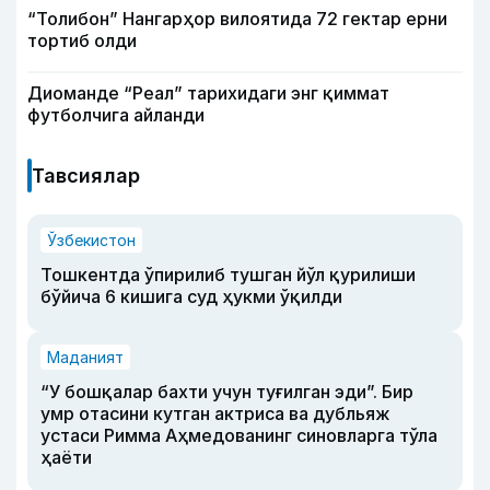
“Толибон” Нангарҳор вилоятида 72 гектар ерни
тортиб олди
Диоманде “Реал” тарихидаги энг қиммат
футболчига айланди
Тавсиялар
Ўзбекистон
Тошкентда ўпирилиб тушган йўл қурилиши
бўйича 6 кишига суд ҳукми ўқилди
Маданият
“У бошқалар бахти учун туғилган эди”. Бир
умр отасини кутган актриса ва дубльяж
устаси Римма Аҳмедованинг синовларга тўла
ҳаёти