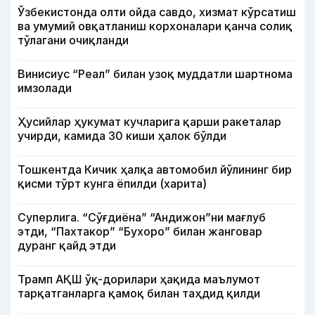
Ўзбекистонда олти ойда савдо, хизмат кўрсатиш
ва умумий овқатланиш корхоналари қанча солиқ
тўлагани очиқланди
Винисиус “Реал” билан узоқ муддатли шартнома
имзолади
Ҳусийлар ҳукумат кучларига қарши ракеталар
учирди, камида 30 киши ҳалок бўлди
Тошкентда Кичик ҳалқа автомобил йўлининг бир
қисми тўрт кунга ёпилди (харита)
Суперлига. “Сўғдиёна” “Андижон”ни мағлуб
этди, “Пахтакор” “Бухоро” билан жанговар
дуранг қайд этди
Трамп АҚШ ўқ-дорилари ҳақида маълумот
тарқатганларга қамоқ билан таҳдид қилди