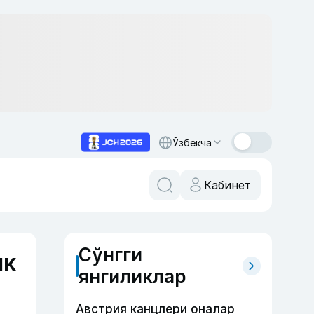
Ўзбекча
Кабинет
Сўнгги
ик
янгиликлар
Австрия канцлери оналар