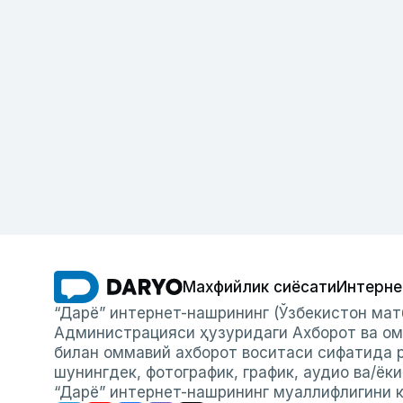
Махфийлик сиёсати
Интерне
“Дарё” интернет-нашрининг (Ўзбекистон мат
Администрацияси ҳузуридаги Ахборот ва ом
билан оммавий ахборот воситаси сифатида р
шунингдек, фотографик, график, аудио ва/ёк
“Дарё” интернет-нашрининг муаллифлигини к