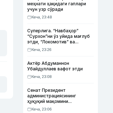
меҳнати ҳақидаги гаплари
учун узр сўради
Кеча, 23:48
Суперлига. “Навбаҳор”
“Сурхон”ни ўз уйида мағлуб
этди, “Локомотив” ва
“Хоразм” уйда ғалаба
Кеча, 23:26
қозонди
Актёр Абду­маннон
Убайдуллаев вафот этди
Кеча, 23:08
Сенат Президент
администрациясининг
ҳуқуқий мақомини
белгиловчи конституциявий
Кеча, 23:06
қонунни маъқуллади