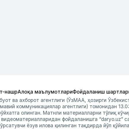
т-нашр
Алоқа маълумотлари
Фойдаланиш шартлар
буот ва ахборот агентлиги (ЎзМАА, ҳозирги Ўзбеки
мавий коммуникациялар агентлиги) томонидан 13.0
ўйхатга олинган. Матнли материалларни тўлиқ кўчи
и видеоматериалларидан фойдаланишга “daryo.uz” с
ўрсатувчи ёзув илова қилинган тақдирда йўл қўйил