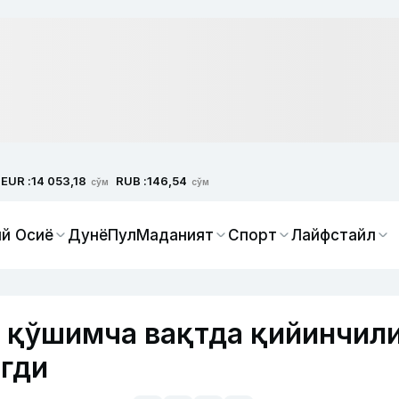
EUR :
RUB :
14 053,18
146,54
сўм
сўм
й Осиё
Дунё
Пул
Маданият
Спорт
Лайфстайл
 қўшимча вақтда қийинчил
гди