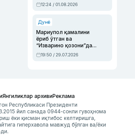
Абдулла Ориповни
12:24 / 01.08.2026
сиёсий айбловлардан
асраб қолган воқеа
Дунё
Мариупол қамалини
ёриб ўтган ва
“Изварино қозони”дан
чиққан қаҳрамон —
19:50 / 29.07.2026
Украина армияси бош
қўмондони Драпатий
ҳақида
и
Янгиликлар архиви
Реклама
стон Республикаси Президенти
3.2015 йил санада 0944-сонли гувоҳнома
риш ёки қисман иқтибос келтиришга,
айтига гиперхавола мавжуд бўлган ва/ёки
ади.