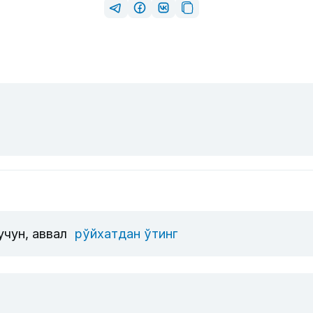
учун, аввал
рўйхатдан ўтинг