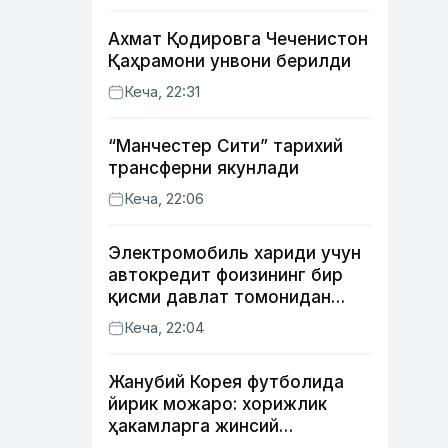
Ахмат Қодировга Чеченистон
Қаҳрамони унвони берилди
Кеча, 22:31
“Манчестер Сити” тарихий
трансферни якунлади
Кеча, 22:06
Электромобиль хариди учун
автокредит фоизининг бир
қисми давлат томонидан
қоплаб берилиши мумкин
Кеча, 22:04
Жанубий Корея футболида
йирик можаро: хорижлик
ҳакамларга жинсий