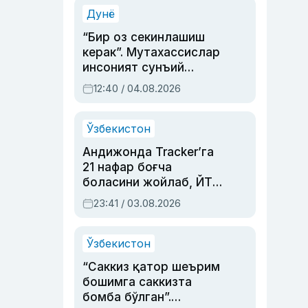
синовларга тўла ҳаёти
Дунё
“Бир оз секинлашиш
керак”. Мутахассислар
инсоният сунъий
интеллектни бошқара
12:40 / 04.08.2026
олмай қолишидан
хавотир билдирди
Ўзбекистон
Андижонда Tracker’га
21 нафар боғча
боласини жойлаб, ЙТҲ
содир этган аёлга суд
23:41 / 03.08.2026
ҳукми ўқилди
Ўзбекистон
“Саккиз қатор шеърим
бошимга саккизта
бомба бўлган”.