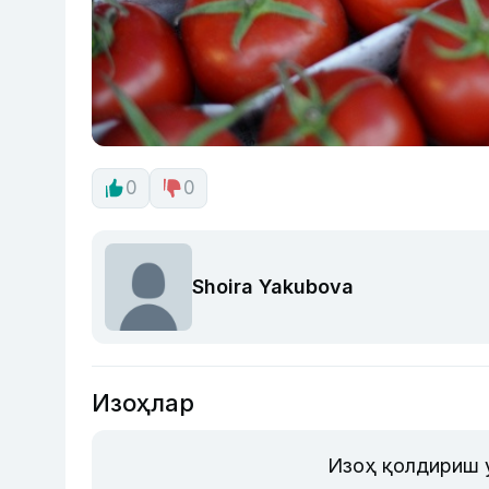
0
0
Shoira Yakubova
Изоҳлар
Изоҳ қолдириш 