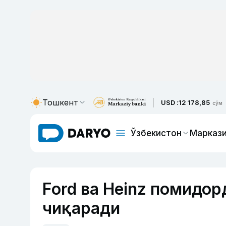
Тошкент
USD :
12 178,85
сўм
Ўзбекистон
Маркази
Ford ва Heinz помидо
чиқаради