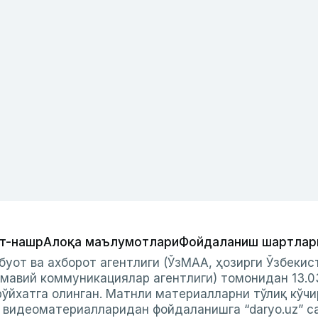
т-нашр
Алоқа маълумотлари
Фойдаланиш шартлар
буот ва ахборот агентлиги (ЎзМАА, ҳозирги Ўзбеки
мавий коммуникациялар агентлиги) томонидан 13.0
ўйхатга олинган. Матнли материалларни тўлиқ кўчи
и видеоматериалларидан фойдаланишга “daryo.uz” с