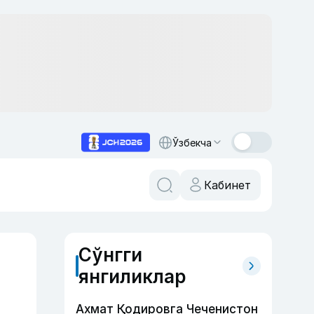
Ўзбекча
Кабинет
Сўнгги
янгиликлар
Ахмат Қодировга Чеченистон