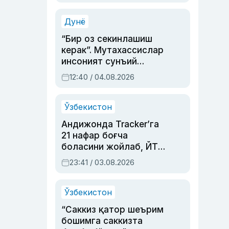
Аҳмедованинг
синовларга тўла ҳаёти
Дунё
“Бир оз секинлашиш
керак”. Мутахассислар
инсоният сунъий
интеллектни бошқара
12:40 / 04.08.2026
олмай қолишидан
хавотир билдирди
Ўзбекистон
Андижонда Tracker’га
21 нафар боғча
боласини жойлаб, ЙТҲ
содир этган аёлга суд
23:41 / 03.08.2026
ҳукми ўқилди
Ўзбекистон
“Саккиз қатор шеърим
бошимга саккизта