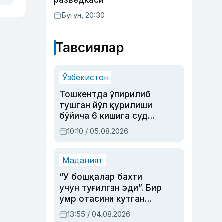
разведкаси
Бугун, 20:30
Тавсиялар
Ўзбекистон
Тошкентда ўпирилиб
тушган йўл қурилиши
бўйича 6 кишига суд
ҳукми ўқилди
10:10 / 05.08.2026
Маданият
“У бошқалар бахти
учун туғилган эди”. Бир
умр отасини кутган
актриса ва дубльяж
13:55 / 04.08.2026
устаси Римма