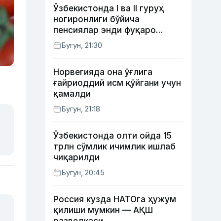
Ўзбекистонда I ва II гуруҳ
ногиронлиги бўйича
пенсиялар энди фуқаро
мурожаатисиз тайинланиши
Бугун, 21:30
мумкин
Норвегияда она ўғлига
ғайриоддий исм қўйгани учун
қамалди
Бугун, 21:18
Ўзбекистонда олти ойда 15
трлн сўмлик ичимлик ишлаб
чиқарилди
Бугун, 20:45
Россия кузда НАТОга ҳужум
қилиши мумкин — АҚШ