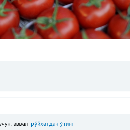
учун, аввал
рўйхатдан ўтинг