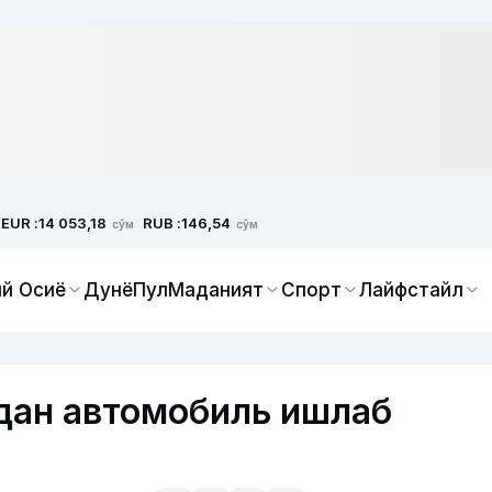
EUR :
RUB :
14 053,18
146,54
сўм
сўм
й Осиё
Дунё
Пул
Маданият
Спорт
Лайфстайл
рдан автомобиль ишлаб