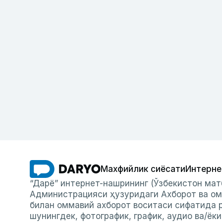
Махфийлик сиёсати
Интерне
“Дарё” интернет-нашрининг (Ўзбекистон мат
Администрацияси ҳузуридаги Ахборот ва ом
билан оммавий ахборот воситаси сифатида р
шунингдек, фотографик, график, аудио ва/ёк