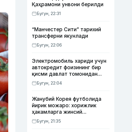
Қаҳрамони унвони берилди
Бугун, 22:31
“Манчестер Сити” тарихий
трансферни якунлади
Бугун, 22:06
Электромобиль хариди учун
автокредит фоизининг бир
қисми давлат томонидан
қоплаб берилиши мумкин
Бугун, 22:04
Жанубий Корея футболида
йирик можаро: хорижлик
ҳакамларга жинсий
хизматлар кўрсатилгани
Бугун, 21:35
маълум қилинди