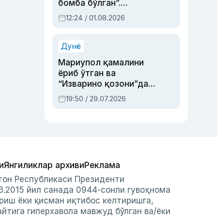
бомба бўлган”.
Абдулла Ориповни
12:24 / 01.08.2026
сиёсий айбловлардан
асраб қолган воқеа
Дунё
Мариупол қамалини
ёриб ўтган ва
“Изварино қозони”дан
чиққан қаҳрамон —
19:50 / 29.07.2026
Украина армияси бош
қўмондони Драпатий
ҳақида
и
Янгиликлар архиви
Реклама
стон Республикаси Президенти
3.2015 йил санада 0944-сонли гувоҳнома
риш ёки қисман иқтибос келтиришга,
айтига гиперхавола мавжуд бўлган ва/ёки