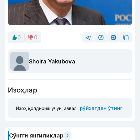
0
0
Shoira Yakubova
Изоҳлар
рўйхатдан ўтинг
Изоҳ қолдириш учун, аввал
Сўнгги янгиликлар