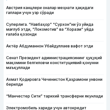
Австрия канцлери оналар меҳнати ҳақидаги
гаплари учун узр сўради
Суперлига. “Навбаҳор” “Сурхон”ни ўз уйида
мағлуб этди, “Локомотив” ва “Хоразм” уйда
ғалаба қозонди
Актёр Абду­маннон Убайдуллаев вафот этди
Сенат Президент администрациясининг ҳуқуқий
мақомини белгиловчи конституциявий қонунни
маъқуллади
Ахмат Қодировга Чеченистон Қаҳрамони унвони
берилди
“Манчестер Сити” тарихий трансферни якунлади
Электромобиль хариди учун автокредит