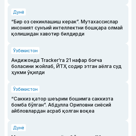
Дунё
“Бир оз секинлашиш керак”. Мутахассислар
инсоният сунъий интеллектни бошқара олмай
қолишидан хавотир билдирди
Ўзбекистон
Андижонда Tracker’га 21 нафар боғча
боласини жойлаб, ЙТҲ содир этган аёлга суд
ҳукми ўқилди
Ўзбекистон
“Саккиз қатор шеърим бошимга саккизта
бомба бўлган”. Абдулла Ориповни сиёсий
айбловлардан асраб қолган воқеа
Дунё