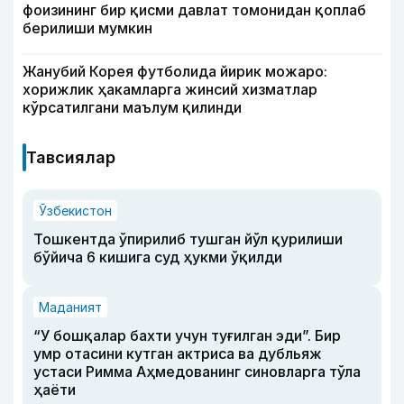
фоизининг бир қисми давлат томонидан қоплаб
берилиши мумкин
Жанубий Корея футболида йирик можаро:
хорижлик ҳакамларга жинсий хизматлар
кўрсатилгани маълум қилинди
Тавсиялар
Ўзбекистон
Тошкентда ўпирилиб тушган йўл қурилиши
бўйича 6 кишига суд ҳукми ўқилди
Маданият
“У бошқалар бахти учун туғилган эди”. Бир
умр отасини кутган актриса ва дубльяж
устаси Римма Аҳмедованинг синовларга тўла
ҳаёти