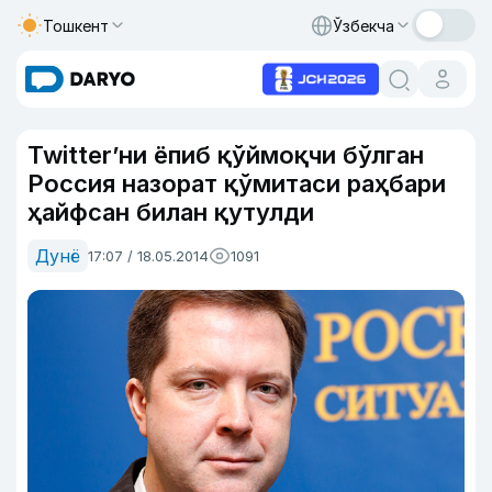
Тошкент
Ўзбекча
Twitter’ни ёпиб қўймоқчи бўлган
Россия назорат қўмитаси раҳбари
ҳайфсан билан қутулди
Дунё
17:07 / 18.05.2014
1091