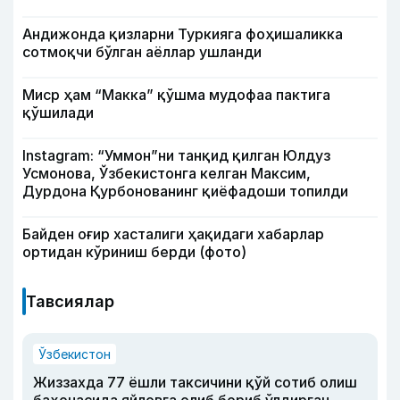
Андижонда қизларни Туркияга фоҳишаликка
сотмоқчи бўлган аёллар ушланди
Миср ҳам “Макка” қўшма мудофаа пактига
қўшилади
Instagram: “Уммон”ни танқид қилган Юлдуз
Усмонова, Ўзбекистонга келган Максим,
Дурдона Қурбонованинг қиёфадоши топилди
Байден оғир хасталиги ҳақидаги хабарлар
ортидан кўриниш берди (фото)
Тавсиялар
Ўзбекистон
Жиззахда 77 ёшли таксичини қўй сотиб олиш