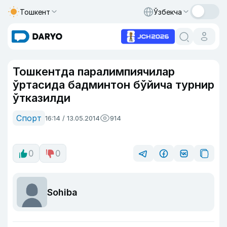
Тошкент
Ўзбекча
Тошкентда паралимпиячилар
ўртасида бадминтон бўйича турнир
ўтказилди
Спорт
16:14 / 13.05.2014
914
0
0
Sohiba