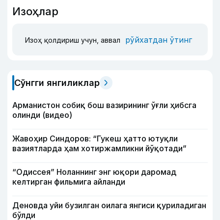
Изоҳлар
рўйхатдан ўтинг
Изоҳ қолдириш учун, аввал
Сўнгги янгиликлар
Арманистон собиқ бош вазирининг ўғли ҳибсга
олинди (видео)
Жавоҳир Синдоров: “Гукеш ҳатто ютуқли
вазиятларда ҳам хотиржамликни йўқотади”
“Одиссея” Ноланнинг энг юқори даромад
келтирган фильмига айланди
Деновда уйи бузилган оилага янгиси қуриладиган
бўлди