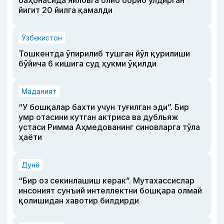
баҳонасида яйловга олиб бориб ўлдирган
йигит 20 йилга қамалди
Ўзбекистон
Тошкентда ўпирилиб тушган йўл қурилиши
бўйича 6 кишига суд ҳукми ўқилди
Маданият
“У бошқалар бахти учун туғилган эди”. Бир
умр отасини кутган актриса ва дубльяж
устаси Римма Аҳмедованинг синовларга тўла
ҳаёти
Дунё
“Бир оз секинлашиш керак”. Мутахассислар
инсоният сунъий интеллектни бошқара олмай
қолишидан хавотир билдирди