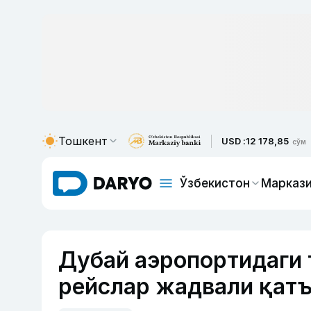
Тошкент
USD :
12 178,85
сўм
Ўзбекистон
Маркази
Дубай аэропортидаги
рейслар жадвали қат