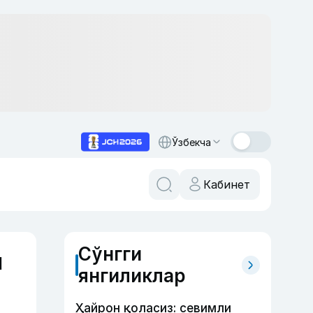
Ўзбекча
Кабинет
Сўнгги
и
янгиликлар
Ҳайрон қоласиз: севимли