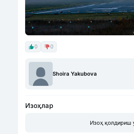
0
0
Shoira Yakubova
Изоҳлар
Изоҳ қолдириш 