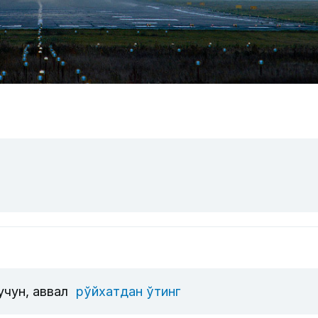
учун, аввал
рўйхатдан ўтинг