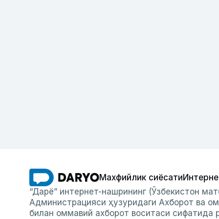
Махфийлик сиёсати
Интерне
“Дарё” интернет-нашрининг (Ўзбекистон мат
Администрацияси ҳузуридаги Ахборот ва ом
билан оммавий ахборот воситаси сифатида р