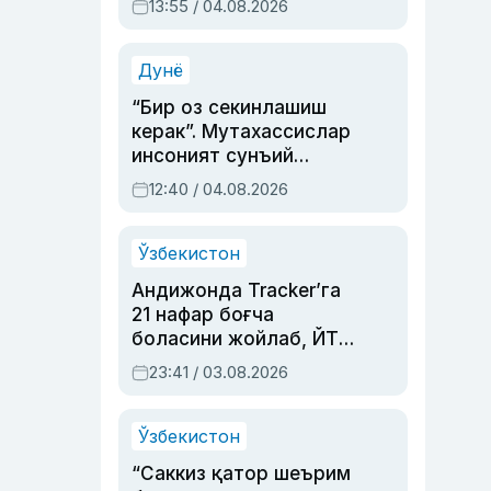
13:55 / 04.08.2026
устаси Римма
Аҳмедованинг
синовларга тўла ҳаёти
Дунё
“Бир оз секинлашиш
керак”. Мутахассислар
инсоният сунъий
интеллектни бошқара
12:40 / 04.08.2026
олмай қолишидан
хавотир билдирди
Ўзбекистон
Андижонда Tracker’га
21 нафар боғча
боласини жойлаб, ЙТҲ
содир этган аёлга суд
23:41 / 03.08.2026
ҳукми ўқилди
Ўзбекистон
“Саккиз қатор шеърим