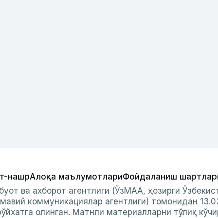
т-нашр
Алоқа маълумотлари
Фойдаланиш шартлар
буот ва ахборот агентлиги (ЎзМАА, ҳозирги Ўзбеки
мавий коммуникациялар агентлиги) томонидан 13.0
ўйхатга олинган. Матнли материалларни тўлиқ кўчи