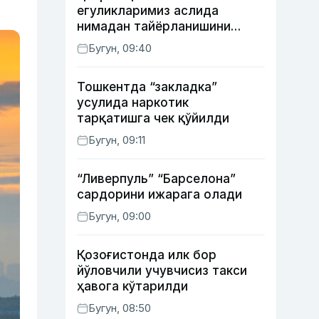
егуликларимиз аслида
нимадан тайёрланишини
биласизми?
Бугун, 09:40
Тошкентда “закладка”
усулида наркотик
тарқатишга чек қўйилди
Бугун, 09:11
“Ливерпуль” “Барселона”
сардорини ижарага олади
Бугун, 09:00
Қозоғистонда илк бор
йўловчили учувчисиз такси
ҳавога кўтарилди
Бугун, 08:50