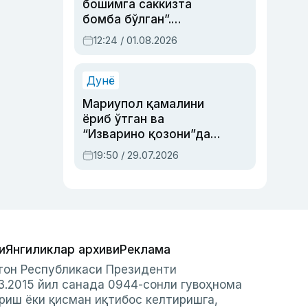
бошимга саккизта
бомба бўлган”.
Абдулла Ориповни
12:24 / 01.08.2026
сиёсий айбловлардан
асраб қолган воқеа
Дунё
Мариупол қамалини
ёриб ўтган ва
“Изварино қозони”дан
чиққан қаҳрамон —
19:50 / 29.07.2026
Украина армияси бош
қўмондони Драпатий
ҳақида
и
Янгиликлар архиви
Реклама
стон Республикаси Президенти
3.2015 йил санада 0944-сонли гувоҳнома
риш ёки қисман иқтибос келтиришга,