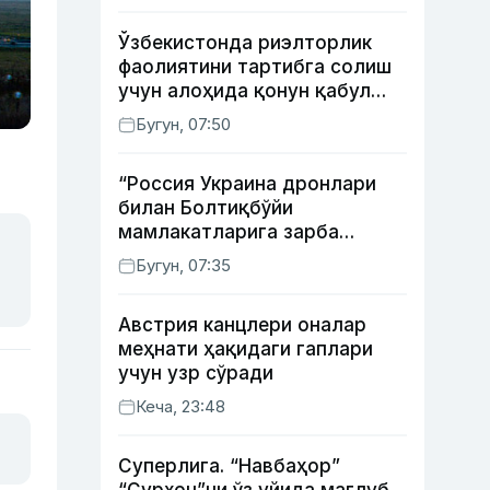
Ўзбекистонда риэлторлик
фаолиятини тартибга солиш
учун алоҳида қонун қабул
қилинди
Бугун, 07:50
“Россия Украина дронлари
билан Болтиқбўйи
мамлакатларига зарба
бермоқчи” — Литва мудофаа
Бугун, 07:35
вазири
Австрия канцлери оналар
меҳнати ҳақидаги гаплари
учун узр сўради
Кеча, 23:48
Суперлига. “Навбаҳор”