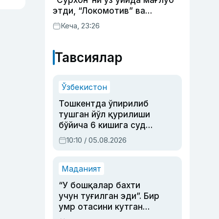
“Сурхон”ни ўз уйида мағлуб
этди, “Локомотив” ва
“Хоразм” уйда ғалаба
Кеча, 23:26
қозонди
Тавсиялар
Ўзбекистон
Тошкентда ўпирилиб
тушган йўл қурилиши
бўйича 6 кишига суд
ҳукми ўқилди
10:10 / 05.08.2026
Маданият
“У бошқалар бахти
учун туғилган эди”. Бир
умр отасини кутган
актриса ва дубльяж