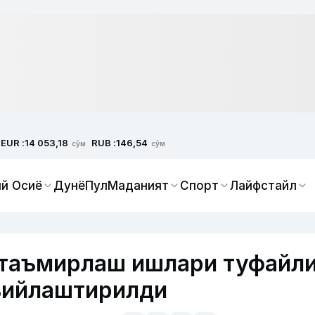
EUR :
RUB :
14 053,18
146,54
сўм
сўм
й Осиё
Дунё
Пул
Маданият
Спорт
Лайфстайл
 таъмирлаш ишлари туфайл
ъийлаштирилди