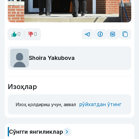
0
0
Shoira Yakubova
Изоҳлар
рўйхатдан ўтинг
Изоҳ қолдириш учун, аввал
Сўнгги янгиликлар