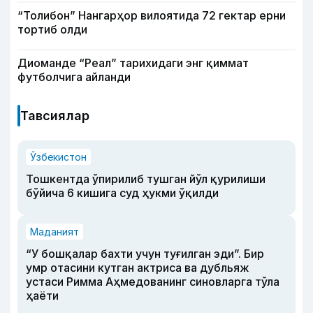
“Толибон” Нангарҳор вилоятида 72 гектар ерни
тортиб олди
Диоманде “Реал” тарихидаги энг қиммат
футболчига айланди
Тавсиялар
Ўзбекистон
Тошкентда ўпирилиб тушган йўл қурилиши
бўйича 6 кишига суд ҳукми ўқилди
Маданият
“У бошқалар бахти учун туғилган эди”. Бир
умр отасини кутган актриса ва дубльяж
устаси Римма Аҳмедованинг синовларга тўла
ҳаёти