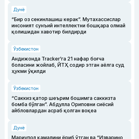
Дунё
“Бир оз секинлашиш керак”. Мутахассислар
инсоният сунъий интеллектни бошқара олмай
қолишидан хавотир билдирди
Ўзбекистон
Андижонда Tracker’га 21 нафар боғча
боласини жойлаб, ЙТҲ содир этган аёлга суд
ҳукми ўқилди
Ўзбекистон
“Саккиз қатор шеърим бошимга саккизта
бомба бўлган”. Абдулла Ориповни сиёсий
айбловлардан асраб қолган воқеа
Дунё
Мариупол қамалини ёриб ўтган ва “Изварино