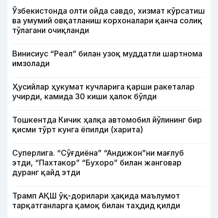
Ўзбекистонда олти ойда савдо, хизмат кўрсатиш
ва умумий овқатланиш корхоналари қанча солиқ
тўлагани очиқланди
Винисиус “Реал” билан узоқ муддатли шартнома
имзолади
Ҳусийлар ҳукумат кучларига қарши ракеталар
учирди, камида 30 киши ҳалок бўлди
Тошкентда Кичик ҳалқа автомобил йўлининг бир
қисми тўрт кунга ёпилди (харита)
Суперлига. “Сўғдиёна” “Андижон”ни мағлуб
этди, “Пахтакор” “Бухоро” билан жанговар
дуранг қайд этди
Трамп АҚШ ўқ-дорилари ҳақида маълумот
тарқатганларга қамоқ билан таҳдид қилди