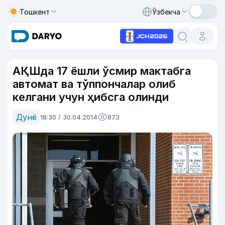
Тошкент
Ўзбекча
АҚШда 17 ёшли ўсмир мактабга
автомат ва тўппончалар олиб
келгани учун ҳибсга олинди
Дунё
18:30 / 30.04.2014
873