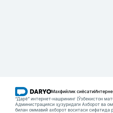
Махфийлик сиёсати
Интерне
“Дарё” интернет-нашрининг (Ўзбекистон мат
Администрацияси ҳузуридаги Ахборот ва ом
билан оммавий ахборот воситаси сифатида р