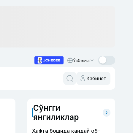
Ўзбекча
Кабинет
Сўнгги
янгиликлар
Ҳафта бошида қандай об-