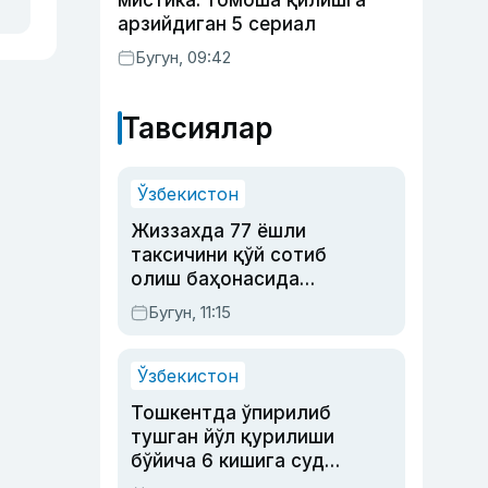
мистика: томоша қилишга
арзийдиган 5 сериал
Бугун, 09:42
Тавсиялар
Ўзбекистон
Жиззахда 77 ёшли
таксичини қўй сотиб
олиш баҳонасида
яйловга олиб бориб
Бугун, 11:15
ўлдирган йигит 20
йилга қамалди
Ўзбекистон
Тошкентда ўпирилиб
тушган йўл қурилиши
бўйича 6 кишига суд
ҳукми ўқилди