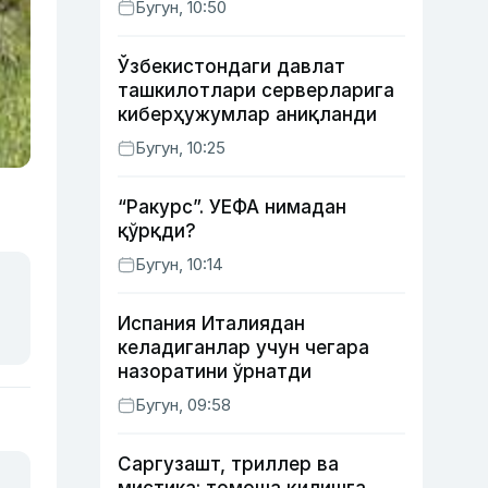
Бугун, 10:50
Ўзбекистондаги давлат
ташкилотлари серверларига
киберҳужумлар аниқланди
Бугун, 10:25
“Ракурс”. УЕФА нимадан
қўрқди?
Бугун, 10:14
Испания Италиядан
келадиганлар учун чегара
назоратини ўрнатди
Бугун, 09:58
Саргузашт, триллер ва