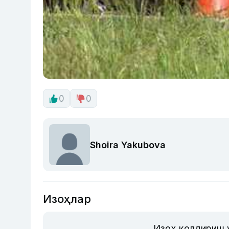
0
0
Shoira Yakubova
Изоҳлар
Изоҳ қолдириш 