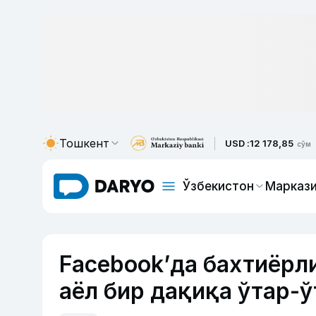
Тошкент
USD :
12 178,85
сўм
Ўзбекистон
Маркази
Facebook’да бахтиёрл
аёл бир дақиқа ўтар-